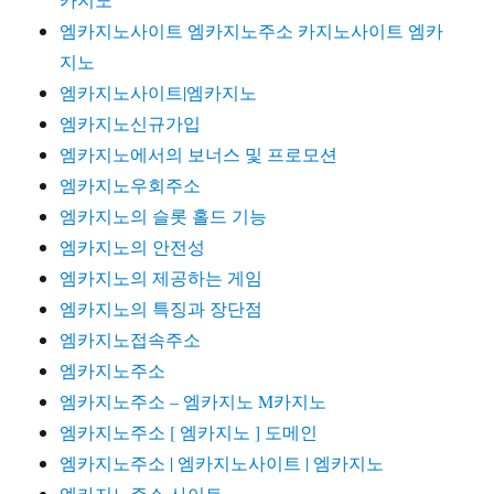
엠카지노사이트 엠카지노주소 카지노사이트 엠카
지노
엠카지노사이트|엠카지노
엠카지노신규가입
엠카지노에서의 보너스 및 프로모션
엠카지노우회주소
엠카지노의 슬롯 홀드 기능
엠카지노의 안전성
엠카지노의 제공하는 게임
엠카지노의 특징과 장단점
엠카지노접속주소
엠카지노주소
엠카지노주소 – 엠카지노 M카지노
엠카지노주소 [ 엠카지노 ] 도메인
엠카지노주소 | 엠카지노사이트 | 엠카지노
엠카지노주소 사이트