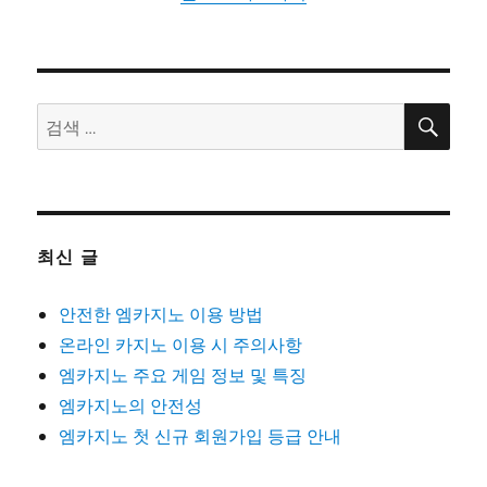
검
검
색
색:
최신 글
안전한 엠카지노 이용 방법
온라인 카지노 이용 시 주의사항
엠카지노 주요 게임 정보 및 특징
엠카지노의 안전성
엠카지노 첫 신규 회원가입 등급 안내