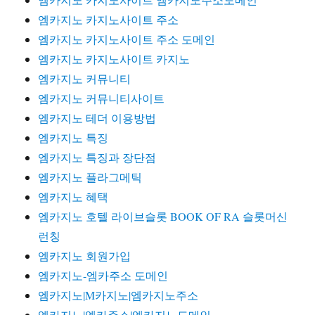
엠카지노 카지노사이트 주소
엠카지노 카지노사이트 주소 도메인
엠카지노 카지노사이트 카지노
엠카지노 커뮤니티
엠카지노 커뮤니티사이트
엠카지노 테더 이용방법
엠카지노 특징
엠카지노 특징과 장단점
엠카지노 플라그메틱
엠카지노 혜택
엠카지노 호텔 라이브슬롯 BOOK OF RA 슬롯머신
런칭
엠카지노 회원가입
엠카지노-엠카주소 도메인
엠카지노|M카지노|엠카지노주소
엠카지노|엠카주소|엠카지노도메인