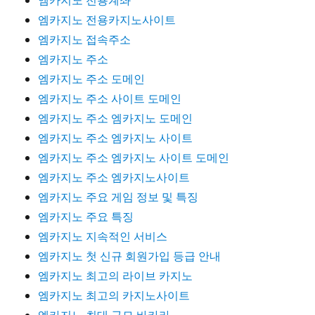
엠카지노 전용카지노사이트
엠카지노 접속주소
엠카지노 주소
엠카지노 주소 도메인
엠카지노 주소 사이트 도메인
엠카지노 주소 엠카지노 도메인
엠카지노 주소 엠카지노 사이트
엠카지노 주소 엠카지노 사이트 도메인
엠카지노 주소 엠카지노사이트
엠카지노 주요 게임 정보 및 특징
엠카지노 주요 특징
엠카지노 지속적인 서비스
엠카지노 첫 신규 회원가입 등급 안내
엠카지노 최고의 라이브 카지노
엠카지노 최고의 카지노사이트
엠카지노 최대 규모 바카라