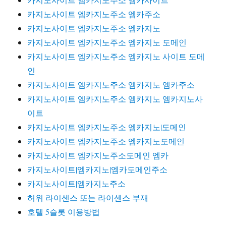
카지노사이트 엠카지노주소 엠카주소
카지노사이트 엠카지노주소 엠카지노
카지노사이트 엠카지노주소 엠카지노 도메인
카지노사이트 엠카지노주소 엠카지노 사이트 도메
인
카지노사이트 엠카지노주소 엠카지노 엠카주소
카지노사이트 엠카지노주소 엠카지노 엠카지노사
이트
카지노사이트 엠카지노주소 엠카지노|도메인
카지노사이트 엠카지노주소 엠카지노도메인
카지노사이트 엠카지노주소도메인 엠카
카지노사이트|엠카지노|엠카도메인주소
카지노사이트|엠카지노주소
허위 라이센스 또는 라이센스 부재
호텔 5슬롯 이용방법