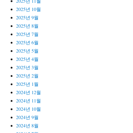
2025년 11월
2025년 10월
2025년 9월
2025년 8월
2025년 7월
2025년 6월
2025년 5월
2025년 4월
2025년 3월
2025년 2월
2025년 1월
2024년 12월
2024년 11월
2024년 10월
2024년 9월
2024년 8월