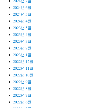
2024년 7월
2024년 6월
2024년 5월
2024년 4월
2023년 5월
2023년 4월
2023년 3월
2023년 2월
2023년 1월
2022년 12월
2022년 11월
2022년 10월
2022년 9월
2022년 8월
2022년 7월
2022년 6월