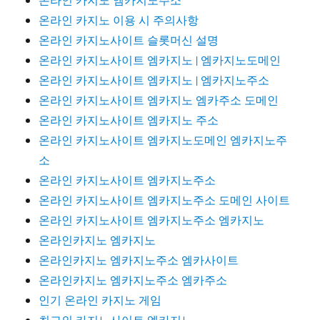
온라인 카지노 이용 시 주의사항
온라인 카지노사이트 슬롯머신 설명
온라인 카지노사이트 엠카지노 | 엠카지노도메인
온라인 카지노사이트 엠카지노 | 엠카지노주소
온라인 카지노사이트 엠카지노 엠카주소 도메인
온라인 카지노사이트 엠카지노 주소
온라인 카지노사이트 엠카지노도메인 엠카지노주
소
온라인 카지노사이트 엠카지노주소
온라인 카지노사이트 엠카지노주소 도메인 사이트
온라인 카지노사이트 엠카지노주소 엠카지노
온라인카지노 엠카지노
온라인카지노 엠카지노주소 엠카사이트
온라인카지노 엠카지노주소 엠카주소
인기 온라인 카지노 게임
최고의 카지노사이트 엠카지노