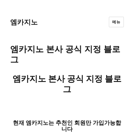
엠카지노
메뉴
엠카지노 본사 공식 지정 블로
그
엠카지노 본사 공식 지정 블로
그
현재 엠카지노는 추천인 회원만 가입가능합
니다