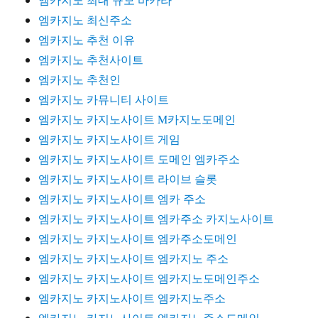
엠카지노 최신주소
엠카지노 추천 이유
엠카지노 추천사이트
엠카지노 추천인
엠카지노 카뮤니티 사이트
엠카지노 카지노사이트 M카지노도메인
엠카지노 카지노사이트 게임
엠카지노 카지노사이트 도메인 엠카주소
엠카지노 카지노사이트 라이브 슬롯
엠카지노 카지노사이트 엠카 주소
엠카지노 카지노사이트 엠카주소 카지노사이트
엠카지노 카지노사이트 엠카주소도메인
엠카지노 카지노사이트 엠카지노 주소
엠카지노 카지노사이트 엠카지노도메인주소
엠카지노 카지노사이트 엠카지노주소
엠카지노 카지노사이트 엠카지노주소도메인