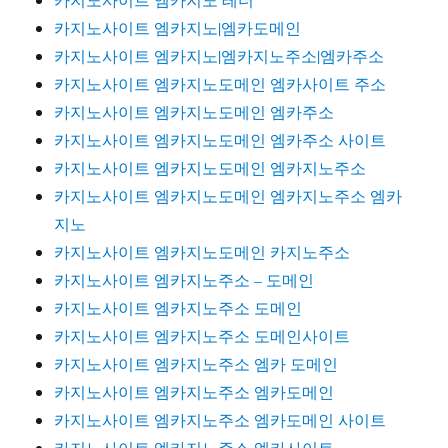
카지노사이트 엠카지노|엠카도메인
카지노사이트 엠카지노|엠카지노주소|엠카주소
카지노사이트 엠카지노도메인 엠카사이트 주소
카지노사이트 엠카지노도메인 엠카주소
카지노사이트 엠카지노도메인 엠카주소 사이트
카지노사이트 엠카지노도메인 엠카지노주소
카지노사이트 엠카지노도메인 엠카지노주소 엠카
지노
카지노사이트 엠카지노도메인 카지노주소
카지노사이트 엠카지노주소 – 도메인
카지노사이트 엠카지노주소 도메인
카지노사이트 엠카지노주소 도메인사이트
카지노사이트 엠카지노주소 엠카 도메인
카지노사이트 엠카지노주소 엠카도메인
카지노사이트 엠카지노주소 엠카도메인 사이트
카지노사이트 엠카지노주소 엠카사이트