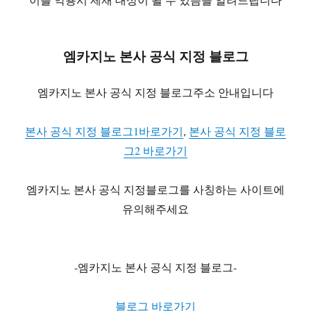
엠카지노 본사 공식 지정 블로그
엠카지노 본사 공식 지정 블로그주소 안내입니다
본사 공식 지정 블로그1바로가기
,
본사 공식 지정 블로
그2 바로가기
엠카지노 본사 공식 지정블로그를 사칭하는 사이트에
유의해주세요
-엠카지노 본사 공식 지정 블로그-
블로그 바로가기