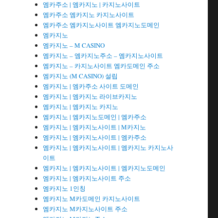
엠카주소 | 엠카지노 | 카지노사이트
엠카주소 엠카지노 카지노사이트
엠카주소 엠카지노사이트 엠카지노도메인
엠카지노
엠카지노 – M CASINO
엠카지노 – 엠카지노주소 – 엠카지노사이트
엠카지노 – 카지노사이트 엠카도메인 주소
엠카지노 (M CASINO) 설립
엠카지노 | 엠카주소 사이트 도메인
엠카지노 | 엠카지노 라이브카지노
엠카지노 | 엠카지노 카지노
엠카지노 | 엠카지노도메인 | 엠카주소
엠카지노 | 엠카지노사이트 | M카지노
엠카지노 | 엠카지노사이트 | 엠카주소
엠카지노 | 엠카지노사이트 | 엠카지노 카지노사
이트
엠카지노 | 엠카지노사이트 | 엠카지노도메인
엠카지노 | 엠카지노사이트 주소
엠카지노 1인칭
엠카지노 M카도메인 카지노사이트
엠카지노 M카지노사이트 주소