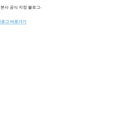
 본사 공식 지정 블로그-
블로그 바로가기