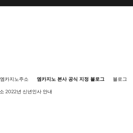
엠카지노주소
엠카지노 본사 공식 지정 블로그
블로그
 2022년 신년인사 안내