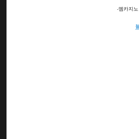
-엠카지노