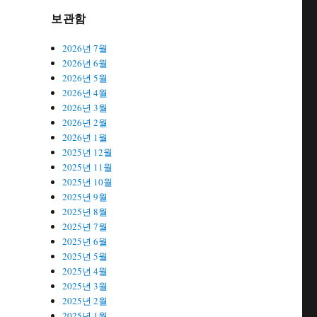
보관함
2026년 7월
2026년 6월
2026년 5월
2026년 4월
2026년 3월
2026년 2월
2026년 1월
2025년 12월
2025년 11월
2025년 10월
2025년 9월
2025년 8월
2025년 7월
2025년 6월
2025년 5월
2025년 4월
2025년 3월
2025년 2월
2025년 1월