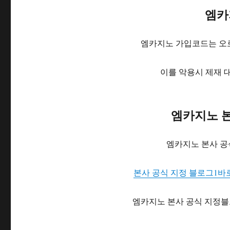
엠카
엠카지노 가입코드는 오
이를 악용시 제재 
엠카지노 본
엠카지노 본사 공
본사 공식 지정 블로그1
엠카지노 본사 공식 지정