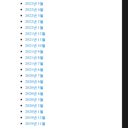
2022년 5월
2022년 4월
2022년 3월
2022년 2월
2022년 1월
2021년 12월
2021년 11월
2021년 10월
2021년 9월
2021년 8월
2021년 7월
2021년 6월
2020년 7월
2020년 6월
2020년 5월
2020년 4월
2020년 3월
2020년 2월
2020년 1월
2019년 12월
2019년 11월