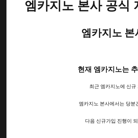
엠카지노 본사 공식 
엠카지노 본
현재 엠카지노는 
최근 엠카지노에 신규
엠카지노 본사에서는 당분간
다음 신규가입 진행이 