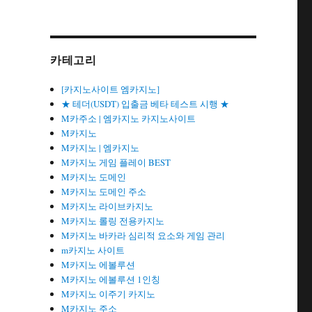
카테고리
[카지노사이트 엠카지노]
★ 테더(USDT) 입출금 베타 테스트 시행 ★
M카주소 | 엠카지노 카지노사이트
M카지노
M카지노 | 엠카지노
M카지노 게임 플레이 BEST
M카지노 도메인
M카지노 도메인 주소
M카지노 라이브카지노
M카지노 롤링 전용카지노
M카지노 바카라 심리적 요소와 게임 관리
m카지노 사이트
M카지노 에볼루션
M카지노 에볼루션 1인칭
M카지노 이주기 카지노
M카지노 주소