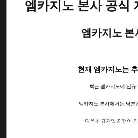
엠카지노 본사 공식 
엠카지노 본
현재 엠카지노는 
최근 엠카지노에 신규
엠카지노 본사에서는 당분간
다음 신규가입 진행이 