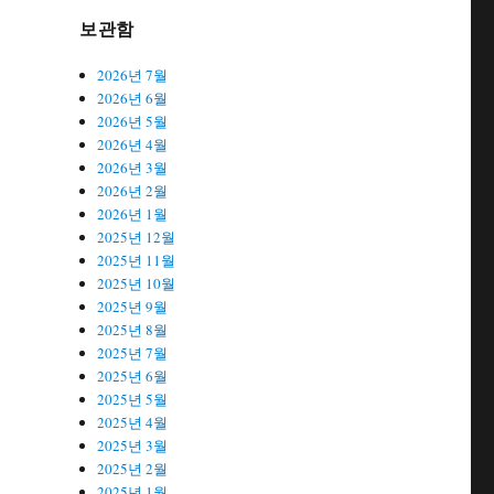
보관함
2026년 7월
2026년 6월
2026년 5월
2026년 4월
2026년 3월
2026년 2월
2026년 1월
2025년 12월
2025년 11월
2025년 10월
2025년 9월
2025년 8월
2025년 7월
2025년 6월
2025년 5월
2025년 4월
2025년 3월
2025년 2월
2025년 1월