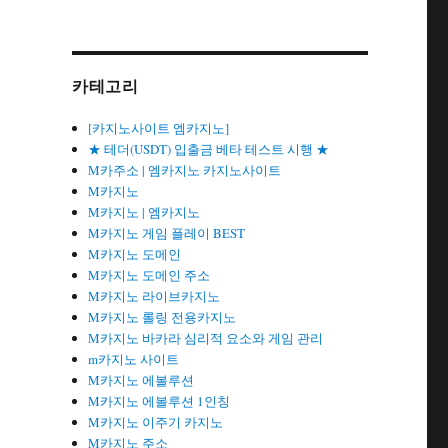
카테고리
[카지노사이트 엠카지노]
★ 테더(USDT) 입출금 베타 테스트 시행 ★
M카주소 | 엠카지노 카지노사이트
M카지노
M카지노 | 엠카지노
M카지노 게임 플레이 BEST
M카지노 도메인
M카지노 도메인 주소
M카지노 라이브카지노
M카지노 롤링 전용카지노
M카지노 바카라 심리적 요소와 게임 관리
m카지노 사이트
M카지노 에볼루션
M카지노 에볼루션 1인칭
M카지노 이주기 카지노
M카지노 주소