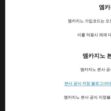
엠카
엠카지노 가입코드는 오
이를 악용시 제재 
엠카지노 본
엠카지노 본사 공
본사 공식 지정 블로그1
엠카지노 본사 공식 지정