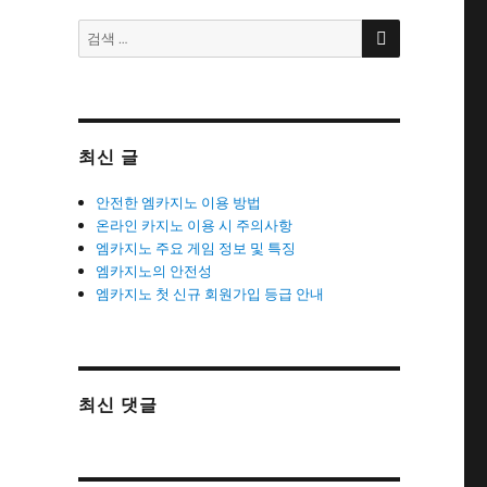
검
검
색
색:
최신 글
안전한 엠카지노 이용 방법
온라인 카지노 이용 시 주의사항
엠카지노 주요 게임 정보 및 특징
엠카지노의 안전성
엠카지노 첫 신규 회원가입 등급 안내
최신 댓글