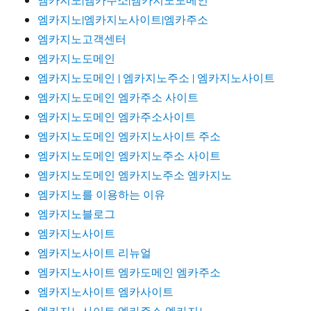
엠카지노|엠카지노사이트|엠카주소
엠카지노고객센터
엠카지노도메인
엠카지노도메인 | 엠카지노주소 | 엠카지노사이트
엠카지노도메인 엠카주소 사이트
엠카지노도메인 엠카주소사이트
엠카지노도메인 엠카지노사이트 주소
엠카지노도메인 엠카지노주소 사이트
엠카지노도메인 엠카지노주소 엠카지노
엠카지노를 이용하는 이유
엠카지노블로그
엠카지노사이트
엠카지노사이트 리뉴얼
엠카지노사이트 엠카도메인 엠카주소
엠카지노사이트 엠카사이트
엠카지노사이트 엠카주소 엠카지노