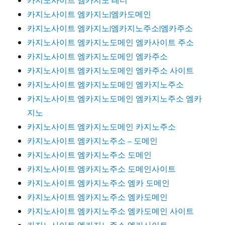
카지노사이트 엠카지노|엠카도메인
카지노사이트 엠카지노|엠카지노주소|엠카주소
카지노사이트 엠카지노도메인 엠카사이트 주소
카지노사이트 엠카지노도메인 엠카주소
카지노사이트 엠카지노도메인 엠카주소 사이트
카지노사이트 엠카지노도메인 엠카지노주소
카지노사이트 엠카지노도메인 엠카지노주소 엠카
지노
카지노사이트 엠카지노도메인 카지노주소
카지노사이트 엠카지노주소 – 도메인
카지노사이트 엠카지노주소 도메인
카지노사이트 엠카지노주소 도메인사이트
카지노사이트 엠카지노주소 엠카 도메인
카지노사이트 엠카지노주소 엠카도메인
카지노사이트 엠카지노주소 엠카도메인 사이트
카지노사이트 엠카지노주소 엠카사이트