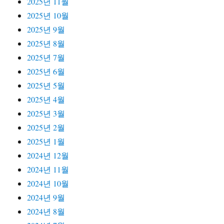
2025년 11월
2025년 10월
2025년 9월
2025년 8월
2025년 7월
2025년 6월
2025년 5월
2025년 4월
2025년 3월
2025년 2월
2025년 1월
2024년 12월
2024년 11월
2024년 10월
2024년 9월
2024년 8월