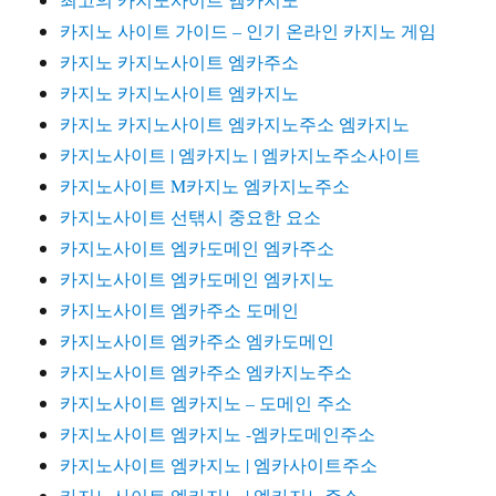
카지노 사이트 가이드 – 인기 온라인 카지노 게임
카지노 카지노사이트 엠카주소
카지노 카지노사이트 엠카지노
카지노 카지노사이트 엠카지노주소 엠카지노
카지노사이트 | 엠카지노 | 엠카지노주소사이트
카지노사이트 M카지노 엠카지노주소
카지노사이트 선탞시 중요한 요소
카지노사이트 엠카도메인 엠카주소
카지노사이트 엠카도메인 엠카지노
카지노사이트 엠카주소 도메인
카지노사이트 엠카주소 엠카도메인
카지노사이트 엠카주소 엠카지노주소
카지노사이트 엠카지노 – 도메인 주소
카지노사이트 엠카지노 -엠카도메인주소
카지노사이트 엠카지노 | 엠카사이트주소
카지노사이트 엠카지노 | 엠카지노주소