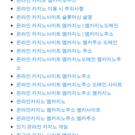
온라인 카지노 이용 시 주의사항
온라인 카지노사이트 슬롯머신 설명
온라인 카지노사이트 엠카지노 | 엠카지노도메인
온라인 카지노사이트 엠카지노 | 엠카지노주소
온라인 카지노사이트 엠카지노 엠카주소 도메인
온라인 카지노사이트 엠카지노 주소
온라인 카지노사이트 엠카지노도메인 엠카지노주
소
온라인 카지노사이트 엠카지노주소
온라인 카지노사이트 엠카지노주소 도메인 사이트
온라인 카지노사이트 엠카지노주소 엠카지노
온라인카지노 엠카지노
온라인카지노 엠카지노주소 엠카사이트
온라인카지노 엠카지노주소 엠카주소
인기 온라인 카지노 게임
최고의 카지노사이트 엠카지노