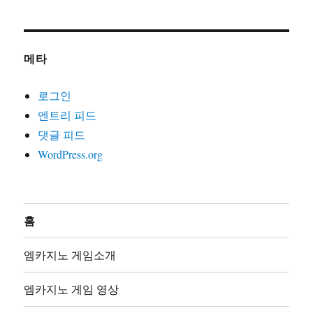
메타
로그인
엔트리 피드
댓글 피드
WordPress.org
홈
엠카지노 게임소개
엠카지노 게임 영상