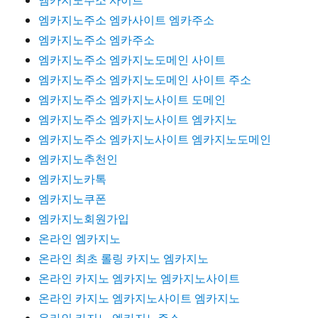
엠카지노주소 엠카사이트 엠카주소
엠카지노주소 엠카주소
엠카지노주소 엠카지노도메인 사이트
엠카지노주소 엠카지노도메인 사이트 주소
엠카지노주소 엠카지노사이트 도메인
엠카지노주소 엠카지노사이트 엠카지노
엠카지노주소 엠카지노사이트 엠카지노도메인
엠카지노추천인
엠카지노카톡
엠카지노쿠폰
엠카지노회원가입
온라인 엠카지노
온라인 최초 롤링 카지노 엠카지노
온라인 카지노 엠카지노 엠카지노사이트
온라인 카지노 엠카지노사이트 엠카지노
온라인 카지노 엠카지노주소