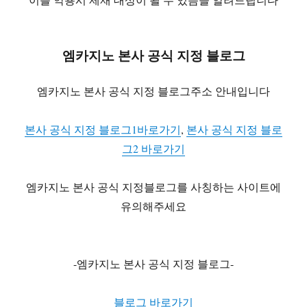
엠카지노 본사 공식 지정 블로그
엠카지노 본사 공식 지정 블로그주소 안내입니다
본사 공식 지정 블로그1바로가기
,
본사 공식 지정 블로
그2 바로가기
엠카지노 본사 공식 지정블로그를 사칭하는 사이트에
유의해주세요
-엠카지노 본사 공식 지정 블로그-
블로그 바로가기