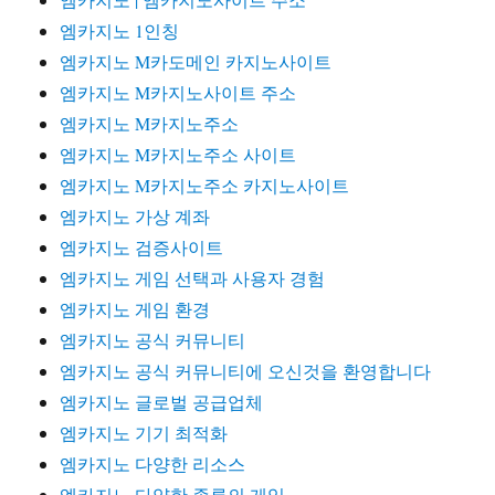
엠카지노 1인칭
엠카지노 M카도메인 카지노사이트
엠카지노 M카지노사이트 주소
엠카지노 M카지노주소
엠카지노 M카지노주소 사이트
엠카지노 M카지노주소 카지노사이트
엠카지노 가상 계좌
엠카지노 검증사이트
엠카지노 게임 선택과 사용자 경험
엠카지노 게임 환경
엠카지노 공식 커뮤니티
엠카지노 공식 커뮤니티에 오신것을 환영합니다
엠카지노 글로벌 공급업체
엠카지노 기기 최적화
엠카지노 다양한 리소스
엠카지노 다양한 종류의 게임