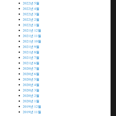
2022년 5월
2022년 4월
2022년 3월
2022년 2월
2022년 1월
2021년 12월
2021년 11월
2021년 10월
2021년 9월
2021년 8월
2021년 7월
2021년 6월
2020년 7월
2020년 6월
2020년 5월
2020년 4월
2020년 3월
2020년 2월
2020년 1월
2019년 12월
2019년 11월