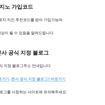
지노 가입코드
로지 지인 추천코드를 받아 가입가능며
대상이 될 수 있음을 알려드립니다
사 공식 지정 블로그
식 지정 블로그주소 안내입니다
바로가기
,
본사 공식 지정 블로그2 바로가기
블로그를 사칭하는 사이트에 유의해주세요