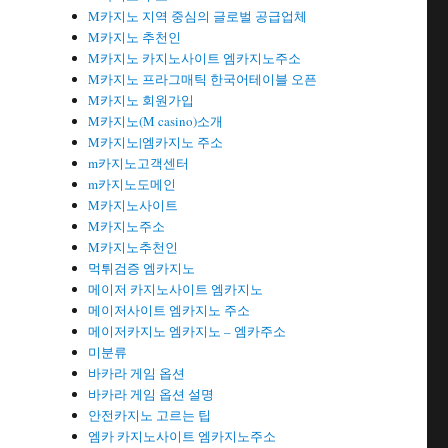
M카지노 지역 중심의 글로벌 공급업체
M카지노 추천인
M카지노 카지노사이트 엠카지노주소
M카지노 프라그매틱 한국어테이블 오픈
M카지노 회원가입
M카지노(M casino)소개
M카지노|엠카지노 주소
m카지노고객센터
m카지노도메인
M카지노사이트
M카지노주소
M카지노추천인
먹튀검증 엠카지노
메이저 카지노사이트 엠카지노
메이저사이트 엠카지노 주소
메이저카지노 엠카지노 – 엠카주소
미분류
바카라 게임 옵션
바카라 게임 옵션 설명
안전카지노 고르는 팁
엠카 카지노사이트 엠카지노주소