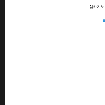
-엠카지노