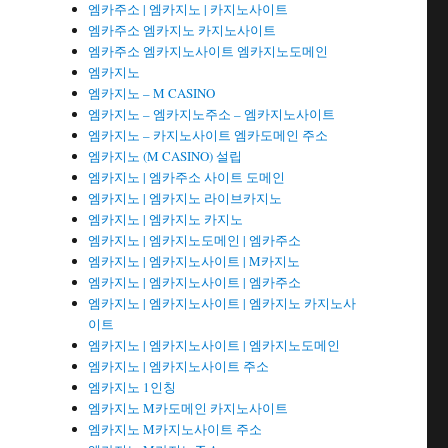
엠카주소 | 엠카지노 | 카지노사이트
엠카주소 엠카지노 카지노사이트
엠카주소 엠카지노사이트 엠카지노도메인
엠카지노
엠카지노 – M CASINO
엠카지노 – 엠카지노주소 – 엠카지노사이트
엠카지노 – 카지노사이트 엠카도메인 주소
엠카지노 (M CASINO) 설립
엠카지노 | 엠카주소 사이트 도메인
엠카지노 | 엠카지노 라이브카지노
엠카지노 | 엠카지노 카지노
엠카지노 | 엠카지노도메인 | 엠카주소
엠카지노 | 엠카지노사이트 | M카지노
엠카지노 | 엠카지노사이트 | 엠카주소
엠카지노 | 엠카지노사이트 | 엠카지노 카지노사
이트
엠카지노 | 엠카지노사이트 | 엠카지노도메인
엠카지노 | 엠카지노사이트 주소
엠카지노 1인칭
엠카지노 M카도메인 카지노사이트
엠카지노 M카지노사이트 주소