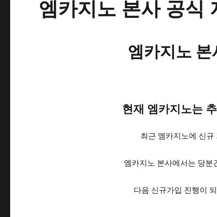
엠카지노 본사 공식 
엠카지노 본
현재 엠카지노는 
최근 엠카지노에 신규
엠카지노 본사에서는 당분간
다음 신규가입 진행이 