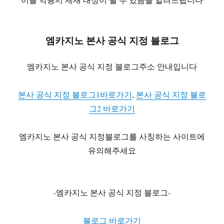
엠카지노 본사 공식 지정 블로그
엠카지노 본사 공식 지정 블로그주소 안내입니다
본사 공식 지정 블로그1바로가기
,
본사 공식 지정 블로
그2 바로가기
엠카지노 본사 공식 지정블로그를 사칭하는 사이트에
유의해주세요
-엠카지노 본사 공식 지정 블로그-
블로그 바로가기