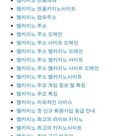
엠카지노 전용카지노사이트
엠카지노 접속주소
엠카지노 주소
엠카지노 주소 도메인
엠카지노 주소 사이트 도메인
엠카지노 주소 엠카지노 도메인
엠카지노 주소 엠카지노 사이트
엠카지노 주소 엠카지노 사이트 도메인
엠카지노 주소 엠카지노사이트
엠카지노 주요 게임 정보 및 특징
엠카지노 주요 특징
엠카지노 지속적인 서비스
엠카지노 첫 신규 회원가입 등급 안내
엠카지노 최고의 라이브 카지노
엠카지노 최고의 카지노사이트
엠카지노 최대 규모 바카라