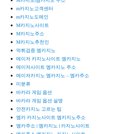
m카지노고객센터
m카지노도메인
M카지노사이트
M카지노주소
M카지노추천인
먹튀검증 엠카지노
메이저 카지노사이트 엠카지노
메이저사이트 엠카지노 주소
메이저카지노 엠카지노 – 엠카주소
미분류
바카라 게임 옵션
바카라 게임 옵션 설명
안전카지노 고르는 팁
엠카 카지노사이트 엠카지노주소
엠카주소 | 엠카지노 | 카지노사이트
엠카주소 엠카지노 카지노사이트