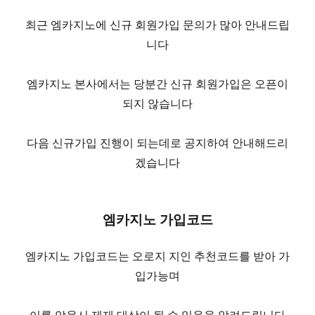
최근 엠카지노에 신규 회원가입 문의가 많아 안내드립
니다
엠카지노 본사에서는 당분간 신규 회원가입은 오픈이
되지 않습니다
다음 신규가입 진행이 되는데로 공지하여 안내해드리
겠습니다
엠카지노 가입코드
엠카지노 가입코드는 오로지 지인 추천코드를 받아 가
입가능며
이를 악용시 제재 대상이 될 수 있음을 알려드립니다