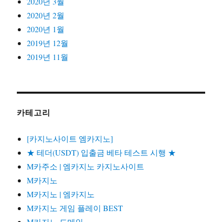
2020년 3월
2020년 2월
2020년 1월
2019년 12월
2019년 11월
카테고리
[카지노사이트 엠카지노]
★ 테더(USDT) 입출금 베타 테스트 시행 ★
M카주소 | 엠카지노 카지노사이트
M카지노
M카지노 | 엠카지노
M카지노 게임 플레이 BEST
M카지노 도메인