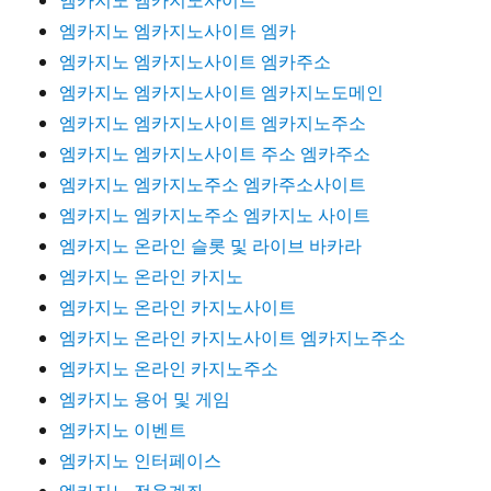
엠카지노 엠카지노사이트 엠카
엠카지노 엠카지노사이트 엠카주소
엠카지노 엠카지노사이트 엠카지노도메인
엠카지노 엠카지노사이트 엠카지노주소
엠카지노 엠카지노사이트 주소 엠카주소
엠카지노 엠카지노주소 엠카주소사이트
엠카지노 엠카지노주소 엠카지노 사이트
엠카지노 온라인 슬롯 및 라이브 바카라
엠카지노 온라인 카지노
엠카지노 온라인 카지노사이트
엠카지노 온라인 카지노사이트 엠카지노주소
엠카지노 온라인 카지노주소
엠카지노 용어 및 게임
엠카지노 이벤트
엠카지노 인터페이스
엠카지노 전용계좌