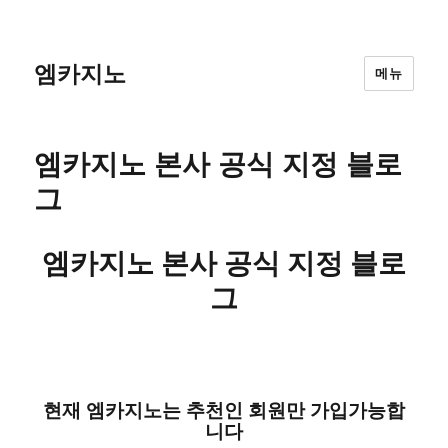
엠카지노
메뉴
엠카지노 본사 공식 지정 블로
그
엠카지노 본사 공식 지정 블로
그
현재 엠카지노는 추천인 회원만 가입가능합
니다