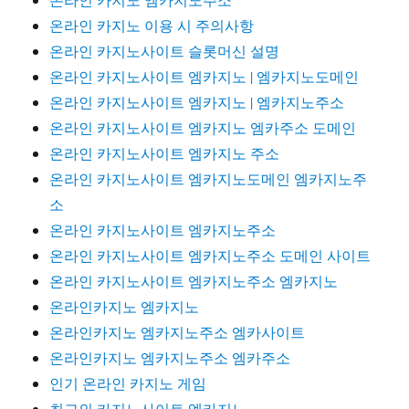
온라인 카지노 이용 시 주의사항
온라인 카지노사이트 슬롯머신 설명
온라인 카지노사이트 엠카지노 | 엠카지노도메인
온라인 카지노사이트 엠카지노 | 엠카지노주소
온라인 카지노사이트 엠카지노 엠카주소 도메인
온라인 카지노사이트 엠카지노 주소
온라인 카지노사이트 엠카지노도메인 엠카지노주
소
온라인 카지노사이트 엠카지노주소
온라인 카지노사이트 엠카지노주소 도메인 사이트
온라인 카지노사이트 엠카지노주소 엠카지노
온라인카지노 엠카지노
온라인카지노 엠카지노주소 엠카사이트
온라인카지노 엠카지노주소 엠카주소
인기 온라인 카지노 게임
최고의 카지노사이트 엠카지노