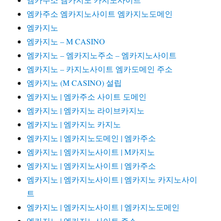
엠카주소 엠카지노사이트 엠카지노도메인
엠카지노
엠카지노 – M CASINO
엠카지노 – 엠카지노주소 – 엠카지노사이트
엠카지노 – 카지노사이트 엠카도메인 주소
엠카지노 (M CASINO) 설립
엠카지노 | 엠카주소 사이트 도메인
엠카지노 | 엠카지노 라이브카지노
엠카지노 | 엠카지노 카지노
엠카지노 | 엠카지노도메인 | 엠카주소
엠카지노 | 엠카지노사이트 | M카지노
엠카지노 | 엠카지노사이트 | 엠카주소
엠카지노 | 엠카지노사이트 | 엠카지노 카지노사이
트
엠카지노 | 엠카지노사이트 | 엠카지노도메인
엠카지노 | 엠카지노사이트 주소