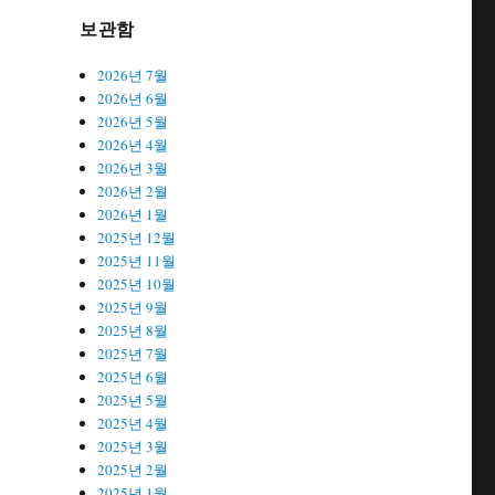
보관함
2026년 7월
2026년 6월
2026년 5월
2026년 4월
2026년 3월
2026년 2월
2026년 1월
2025년 12월
2025년 11월
2025년 10월
2025년 9월
2025년 8월
2025년 7월
2025년 6월
2025년 5월
2025년 4월
2025년 3월
2025년 2월
2025년 1월