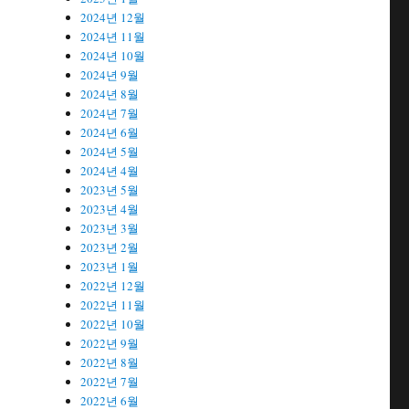
2024년 12월
2024년 11월
2024년 10월
2024년 9월
2024년 8월
2024년 7월
2024년 6월
2024년 5월
2024년 4월
2023년 5월
2023년 4월
2023년 3월
2023년 2월
2023년 1월
2022년 12월
2022년 11월
2022년 10월
2022년 9월
2022년 8월
2022년 7월
2022년 6월