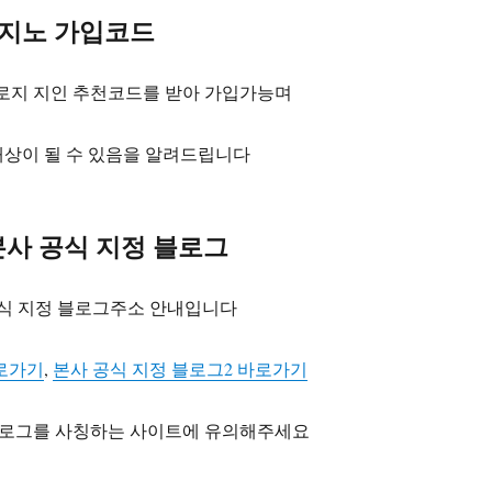
지노 가입코드
로지 지인 추천코드를 받아 가입가능며
대상이 될 수 있음을 알려드립니다
사 공식 지정 블로그
식 지정 블로그주소 안내입니다
바로가기
,
본사 공식 지정 블로그2 바로가기
블로그를 사칭하는 사이트에 유의해주세요