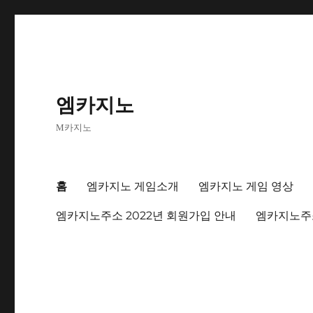
엠카지노
M카지노
홈
엠카지노 게임소개
엠카지노 게임 영상
엠카지노주소 2022년 회원가입 안내
엠카지노주소