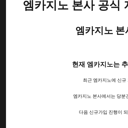
엠카지노 본사 공식 
엠카지노 본
현재 엠카지노는 
최근 엠카지노에 신규
엠카지노 본사에서는 당분간
다음 신규가입 진행이 