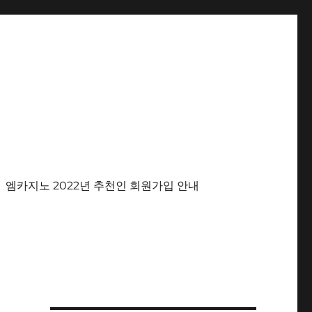
엠카지노 2022년 추천인 회원가입 안내