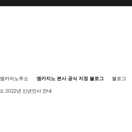
엠카지노주소
엠카지노 본사 공식 지정 블로그
블로그
 2022년 신년인사 안내