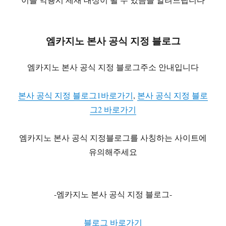
엠카지노 본사 공식 지정 블로그
엠카지노 본사 공식 지정 블로그주소 안내입니다
본사 공식 지정 블로그1바로가기
,
본사 공식 지정 블로
그2 바로가기
엠카지노 본사 공식 지정블로그를 사칭하는 사이트에
유의해주세요
-엠카지노 본사 공식 지정 블로그-
블로그 바로가기