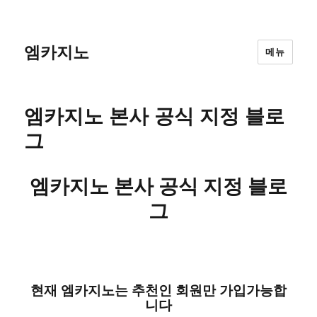
엠카지노
메뉴
엠카지노 본사 공식 지정 블로
그
엠카지노 본사 공식 지정 블로
그
현재 엠카지노는 추천인 회원만 가입가능합
니다