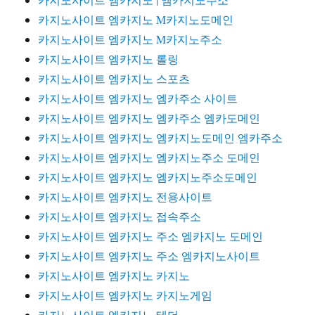
카지노사이트 엠카지노 M카지노도메인
카지노사이트 엠카지노 M카지노주소
카지노사이트 엠카지노 롤링
카지노사이트 엠카지노 스포츠
카지노사이트 엠카지노 엠카주소 사이트
카지노사이트 엠카지노 엠카주소 엠카도메인
카지노사이트 엠카지노 엠카지노도메인 엠카주소
카지노사이트 엠카지노 엠카지노주소 도메인
카지노사이트 엠카지노 엠카지노주소도메인
카지노사이트 엠카지노 전용사이트
카지노사이트 엠카지노 접속주소
카지노사이트 엠카지노 주소 엠카지노 도메인
카지노사이트 엠카지노 주소 엠카지노사이트
카지노사이트 엠카지노 카지노
카지노사이트 엠카지노 카지노게임
카지노사이트 엠카지노 테더