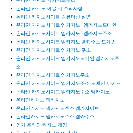
온라인 카지노 이용 시 주의사항
온라인 카지노사이트 슬롯머신 설명
온라인 카지노사이트 엠카지노 | 엠카지노도메인
온라인 카지노사이트 엠카지노 | 엠카지노주소
온라인 카지노사이트 엠카지노 엠카주소 도메인
온라인 카지노사이트 엠카지노 주소
온라인 카지노사이트 엠카지노도메인 엠카지노주
소
온라인 카지노사이트 엠카지노주소
온라인 카지노사이트 엠카지노주소 도메인 사이트
온라인 카지노사이트 엠카지노주소 엠카지노
온라인카지노 엠카지노
온라인카지노 엠카지노주소 엠카사이트
온라인카지노 엠카지노주소 엠카주소
인기 온라인 카지노 게임
최고의 카지노사이트 엠카지노