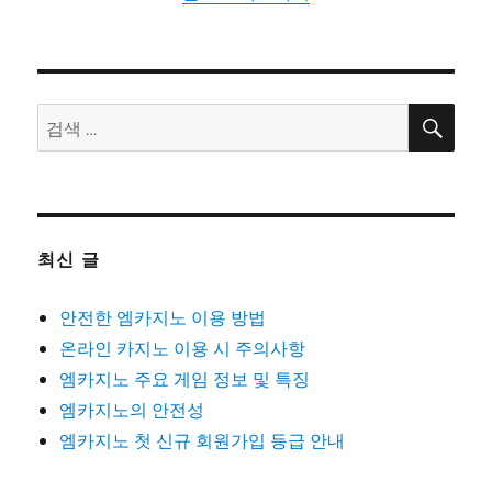
검
검
색
색:
최신 글
안전한 엠카지노 이용 방법
온라인 카지노 이용 시 주의사항
엠카지노 주요 게임 정보 및 특징
엠카지노의 안전성
엠카지노 첫 신규 회원가입 등급 안내