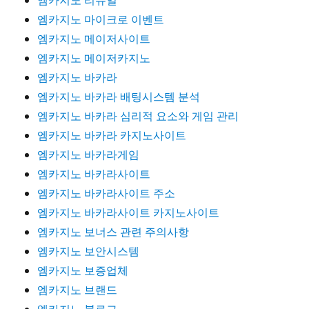
엠카지노 마이크로 이벤트
엠카지노 메이저사이트
엠카지노 메이저카지노
엠카지노 바카라
엠카지노 바카라 배팅시스템 분석
엠카지노 바카라 심리적 요소와 게임 관리
엠카지노 바카라 카지노사이트
엠카지노 바카라게임
엠카지노 바카라사이트
엠카지노 바카라사이트 주소
엠카지노 바카라사이트 카지노사이트
엠카지노 보너스 관련 주의사항
엠카지노 보안시스템
엠카지노 보증업체
엠카지노 브랜드
엠카지노 블로그