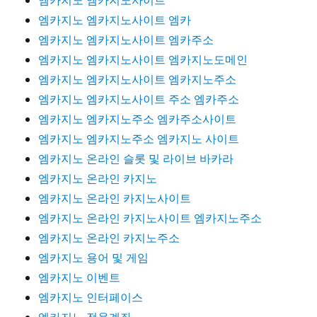
엠카지노 엠카지노사이트 엠카
엠카지노 엠카지노사이트 엠카주소
엠카지노 엠카지노사이트 엠카지노도메인
엠카지노 엠카지노사이트 엠카지노주소
엠카지노 엠카지노사이트 주소 엠카주소
엠카지노 엠카지노주소 엠카주소사이트
엠카지노 엠카지노주소 엠카지노 사이트
엠카지노 온라인 슬롯 및 라이브 바카라
엠카지노 온라인 카지노
엠카지노 온라인 카지노사이트
엠카지노 온라인 카지노사이트 엠카지노주소
엠카지노 온라인 카지노주소
엠카지노 용어 및 게임
엠카지노 이벤트
엠카지노 인터페이스
엠카지노 전용계좌