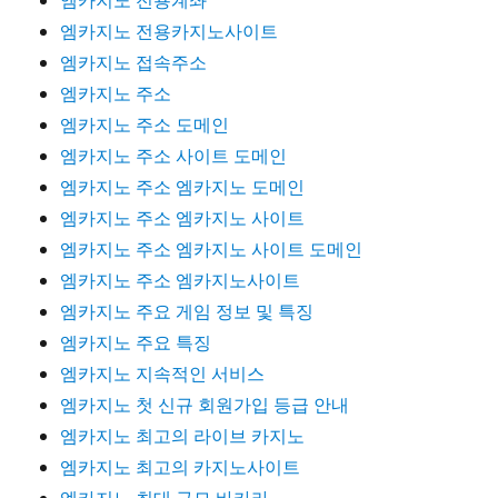
엠카지노 전용카지노사이트
엠카지노 접속주소
엠카지노 주소
엠카지노 주소 도메인
엠카지노 주소 사이트 도메인
엠카지노 주소 엠카지노 도메인
엠카지노 주소 엠카지노 사이트
엠카지노 주소 엠카지노 사이트 도메인
엠카지노 주소 엠카지노사이트
엠카지노 주요 게임 정보 및 특징
엠카지노 주요 특징
엠카지노 지속적인 서비스
엠카지노 첫 신규 회원가입 등급 안내
엠카지노 최고의 라이브 카지노
엠카지노 최고의 카지노사이트
엠카지노 최대 규모 바카라