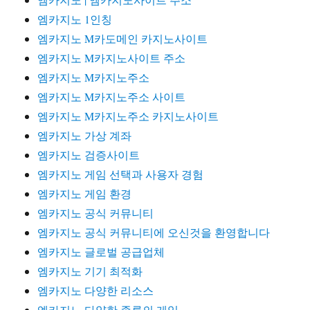
엠카지노 1인칭
엠카지노 M카도메인 카지노사이트
엠카지노 M카지노사이트 주소
엠카지노 M카지노주소
엠카지노 M카지노주소 사이트
엠카지노 M카지노주소 카지노사이트
엠카지노 가상 계좌
엠카지노 검증사이트
엠카지노 게임 선택과 사용자 경험
엠카지노 게임 환경
엠카지노 공식 커뮤니티
엠카지노 공식 커뮤니티에 오신것을 환영합니다
엠카지노 글로벌 공급업체
엠카지노 기기 최적화
엠카지노 다양한 리소스
엠카지노 다양한 종류의 게임