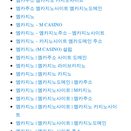
엠카주소 엠카지노사이트 엠카지노도메인
엠카지노
엠카지노 – M CASINO
엠카지노 – 엠카지노주소 – 엠카지노사이트
엠카지노 – 카지노사이트 엠카도메인 주소
엠카지노 (M CASINO) 설립
엠카지노 | 엠카주소 사이트 도메인
엠카지노 | 엠카지노 라이브카지노
엠카지노 | 엠카지노 카지노
엠카지노 | 엠카지노도메인 | 엠카주소
엠카지노 | 엠카지노사이트 | M카지노
엠카지노 | 엠카지노사이트 | 엠카주소
엠카지노 | 엠카지노사이트 | 엠카지노 카지노사이
트
엠카지노 | 엠카지노사이트 | 엠카지노도메인
엠카지노 | 엠카지노사이트 주소