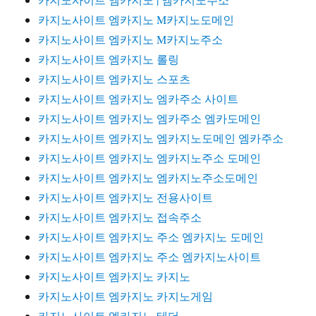
카지노사이트 엠카지노 M카지노도메인
카지노사이트 엠카지노 M카지노주소
카지노사이트 엠카지노 롤링
카지노사이트 엠카지노 스포츠
카지노사이트 엠카지노 엠카주소 사이트
카지노사이트 엠카지노 엠카주소 엠카도메인
카지노사이트 엠카지노 엠카지노도메인 엠카주소
카지노사이트 엠카지노 엠카지노주소 도메인
카지노사이트 엠카지노 엠카지노주소도메인
카지노사이트 엠카지노 전용사이트
카지노사이트 엠카지노 접속주소
카지노사이트 엠카지노 주소 엠카지노 도메인
카지노사이트 엠카지노 주소 엠카지노사이트
카지노사이트 엠카지노 카지노
카지노사이트 엠카지노 카지노게임
카지노사이트 엠카지노 테더