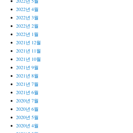
2022년 5월
2022년 4월
2022년 3월
2022년 2월
2022년 1월
2021년 12월
2021년 11월
2021년 10월
2021년 9월
2021년 8월
2021년 7월
2021년 6월
2020년 7월
2020년 6월
2020년 5월
2020년 4월