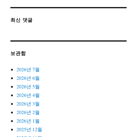
최신 댓글
보관함
2026년 7월
2026년 6월
2026년 5월
2026년 4월
2026년 3월
2026년 2월
2026년 1월
2025년 12월