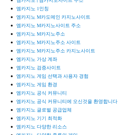
엠카지노 1인칭
엠카지노 M카도메인 카지노사이트
엠카지노 M카지노사이트 주소
엠카지노 M카지노주소
엠카지노 M카지노주소 사이트
엠카지노 M카지노주소 카지노사이트
엠카지노 가상 계좌
엠카지노 검증사이트
엠카지노 게임 선택과 사용자 경험
엠카지노 게임 환경
엠카지노 공식 커뮤니티
엠카지노 공식 커뮤니티에 오신것을 환영합니다
엠카지노 글로벌 공급업체
엠카지노 기기 최적화
엠카지노 다양한 리소스
엠카지노 다양한 종류의 게임