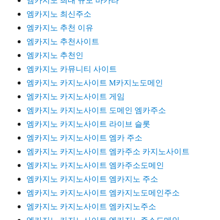
엠카지노 최신주소
엠카지노 추천 이유
엠카지노 추천사이트
엠카지노 추천인
엠카지노 카뮤니티 사이트
엠카지노 카지노사이트 M카지노도메인
엠카지노 카지노사이트 게임
엠카지노 카지노사이트 도메인 엠카주소
엠카지노 카지노사이트 라이브 슬롯
엠카지노 카지노사이트 엠카 주소
엠카지노 카지노사이트 엠카주소 카지노사이트
엠카지노 카지노사이트 엠카주소도메인
엠카지노 카지노사이트 엠카지노 주소
엠카지노 카지노사이트 엠카지노도메인주소
엠카지노 카지노사이트 엠카지노주소
엠카지노 카지노사이트 엠카지노주소도메인