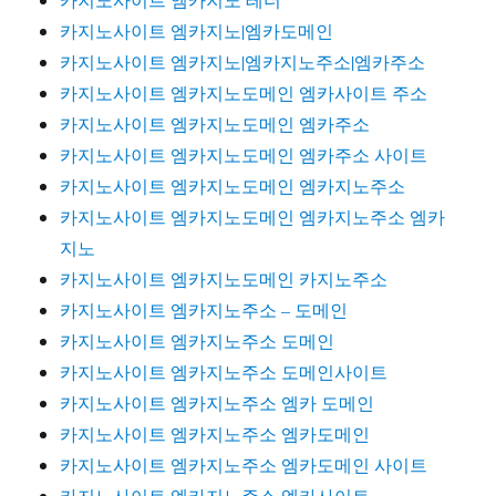
카지노사이트 엠카지노|엠카도메인
카지노사이트 엠카지노|엠카지노주소|엠카주소
카지노사이트 엠카지노도메인 엠카사이트 주소
카지노사이트 엠카지노도메인 엠카주소
카지노사이트 엠카지노도메인 엠카주소 사이트
카지노사이트 엠카지노도메인 엠카지노주소
카지노사이트 엠카지노도메인 엠카지노주소 엠카
지노
카지노사이트 엠카지노도메인 카지노주소
카지노사이트 엠카지노주소 – 도메인
카지노사이트 엠카지노주소 도메인
카지노사이트 엠카지노주소 도메인사이트
카지노사이트 엠카지노주소 엠카 도메인
카지노사이트 엠카지노주소 엠카도메인
카지노사이트 엠카지노주소 엠카도메인 사이트
카지노사이트 엠카지노주소 엠카사이트