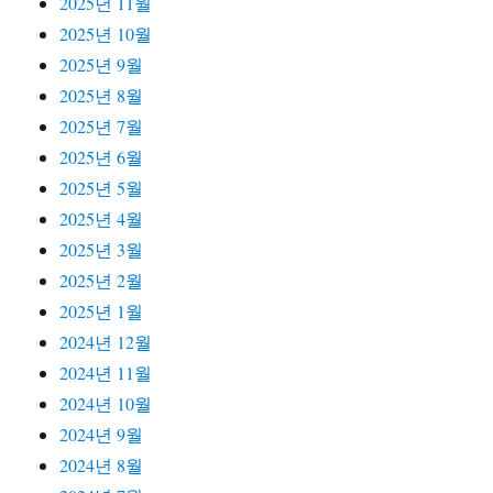
2025년 11월
2025년 10월
2025년 9월
2025년 8월
2025년 7월
2025년 6월
2025년 5월
2025년 4월
2025년 3월
2025년 2월
2025년 1월
2024년 12월
2024년 11월
2024년 10월
2024년 9월
2024년 8월