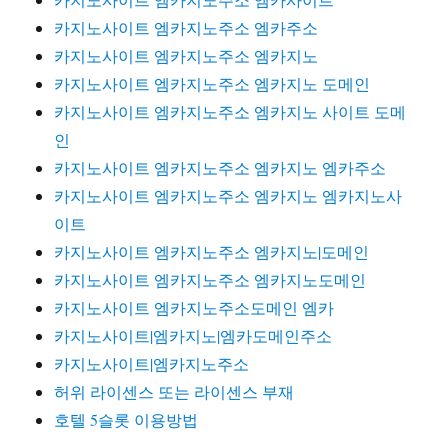
카지노사이트 엠카지노주소 엠카주소
카지노사이트 엠카지노주소 엠카지노
카지노사이트 엠카지노주소 엠카지노 도메인
카지노사이트 엠카지노주소 엠카지노 사이트 도메
인
카지노사이트 엠카지노주소 엠카지노 엠카주소
카지노사이트 엠카지노주소 엠카지노 엠카지노사
이트
카지노사이트 엠카지노주소 엠카지노|도메인
카지노사이트 엠카지노주소 엠카지노도메인
카지노사이트 엠카지노주소도메인 엠카
카지노사이트|엠카지노|엠카도메인주소
카지노사이트|엠카지노주소
허위 라이센스 또는 라이센스 부재
호텔 5슬롯 이용방법