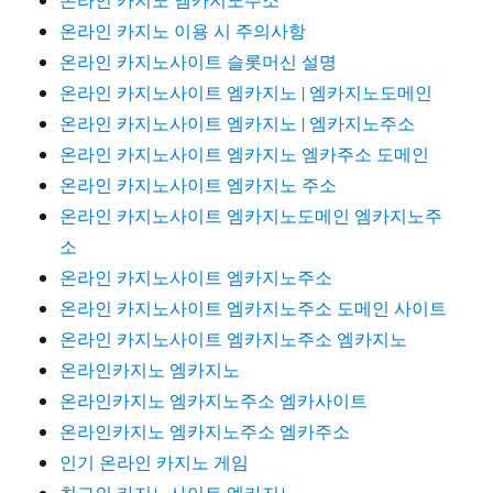
온라인 카지노 이용 시 주의사항
온라인 카지노사이트 슬롯머신 설명
온라인 카지노사이트 엠카지노 | 엠카지노도메인
온라인 카지노사이트 엠카지노 | 엠카지노주소
온라인 카지노사이트 엠카지노 엠카주소 도메인
온라인 카지노사이트 엠카지노 주소
온라인 카지노사이트 엠카지노도메인 엠카지노주
소
온라인 카지노사이트 엠카지노주소
온라인 카지노사이트 엠카지노주소 도메인 사이트
온라인 카지노사이트 엠카지노주소 엠카지노
온라인카지노 엠카지노
온라인카지노 엠카지노주소 엠카사이트
온라인카지노 엠카지노주소 엠카주소
인기 온라인 카지노 게임
최고의 카지노사이트 엠카지노