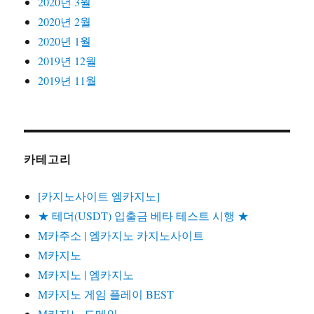
2020년 3월
2020년 2월
2020년 1월
2019년 12월
2019년 11월
카테고리
[카지노사이트 엠카지노]
★ 테더(USDT) 입출금 베타 테스트 시행 ★
M카주소 | 엠카지노 카지노사이트
M카지노
M카지노 | 엠카지노
M카지노 게임 플레이 BEST
M카지노 도메인