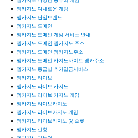
엠카지노 다채로운 게임
엠카지노 단일브랜드
엠카지노 도메인
엠카지노 도메인 게임 서비스 안내
엠카지노 도메인 엠카지노 주소
엠카지노 도메인 엠카지노주소
엠카지노 도메인 카지노사이트 엠카주소
엠카지노 등급별 추가입금서비스
엠카지노 라이브
엠카지노 라이브 카지노
엠카지노 라이브 카지노 게임
엠카지노 라이브카지노
엠카지노 라이브카지노 게임
엠카지노 라이브카지노 및 슬롯
엠카지노 런칭
엠카지노 리뉴얼