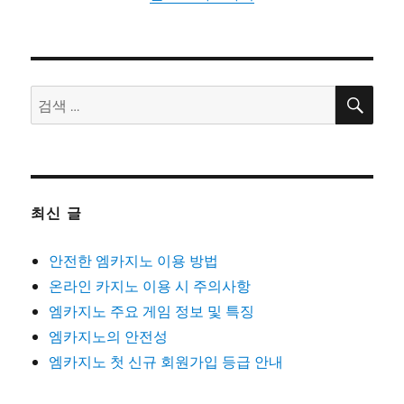
검
검
색
색:
최신 글
안전한 엠카지노 이용 방법
온라인 카지노 이용 시 주의사항
엠카지노 주요 게임 정보 및 특징
엠카지노의 안전성
엠카지노 첫 신규 회원가입 등급 안내