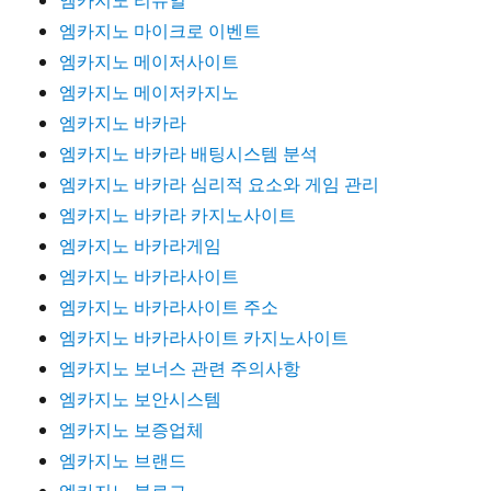
엠카지노 마이크로 이벤트
엠카지노 메이저사이트
엠카지노 메이저카지노
엠카지노 바카라
엠카지노 바카라 배팅시스템 분석
엠카지노 바카라 심리적 요소와 게임 관리
엠카지노 바카라 카지노사이트
엠카지노 바카라게임
엠카지노 바카라사이트
엠카지노 바카라사이트 주소
엠카지노 바카라사이트 카지노사이트
엠카지노 보너스 관련 주의사항
엠카지노 보안시스템
엠카지노 보증업체
엠카지노 브랜드
엠카지노 블로그