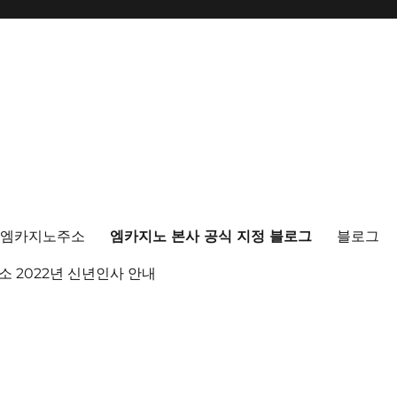
엠카지노주소
엠카지노 본사 공식 지정 블로그
블로그
 2022년 신년인사 안내