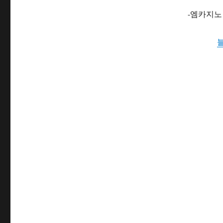
-엠카지노