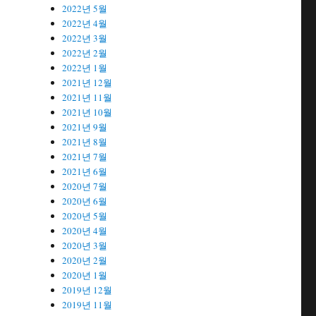
2022년 5월
2022년 4월
2022년 3월
2022년 2월
2022년 1월
2021년 12월
2021년 11월
2021년 10월
2021년 9월
2021년 8월
2021년 7월
2021년 6월
2020년 7월
2020년 6월
2020년 5월
2020년 4월
2020년 3월
2020년 2월
2020년 1월
2019년 12월
2019년 11월