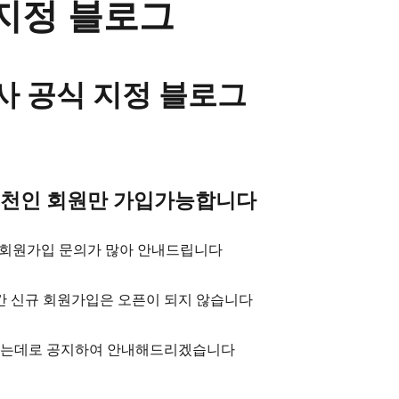
지정 블로그
사 공식 지정 블로그
추천인 회원만 가입가능합니다
 회원가입 문의가 많아 안내드립니다
 신규 회원가입은 오픈이 되지 않습니다
되는데로 공지하여 안내해드리겠습니다