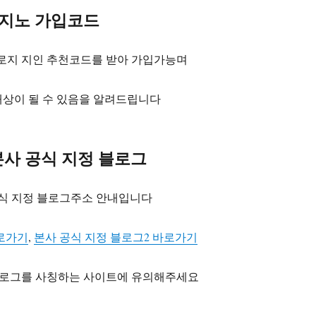
지노 가입코드
로지 지인 추천코드를 받아 가입가능며
대상이 될 수 있음을 알려드립니다
사 공식 지정 블로그
식 지정 블로그주소 안내입니다
바로가기
,
본사 공식 지정 블로그2 바로가기
블로그를 사칭하는 사이트에 유의해주세요