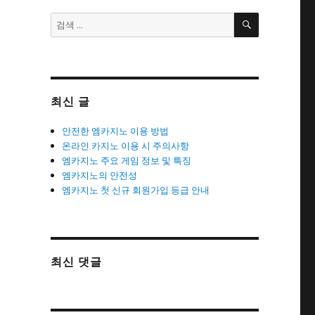
검
검
색
색:
최신 글
안전한 엠카지노 이용 방법
온라인 카지노 이용 시 주의사항
엠카지노 주요 게임 정보 및 특징
엠카지노의 안전성
엠카지노 첫 신규 회원가입 등급 안내
최신 댓글