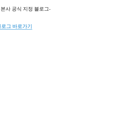
 본사 공식 지정 블로그-
블로그 바로가기