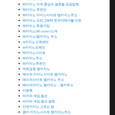
M카지노 지역 중심의 글로벌 공급업체
M카지노 추천인
M카지노 카지노사이트 엠카지노주소
M카지노 프라그매틱 한국어테이블 오픈
M카지노 회원가입
M카지노(M casino)소개
M카지노|엠카지노 주소
m카지노고객센터
m카지노도메인
M카지노사이트
M카지노주소
M카지노추천인
먹튀검증 엠카지노
메이저 카지노사이트 엠카지노
메이저사이트 엠카지노 주소
메이저카지노 엠카지노 – 엠카주소
미분류
바카라 게임 옵션
바카라 게임 옵션 설명
안전카지노 고르는 팁
엠카 카지노사이트 엠카지노주소