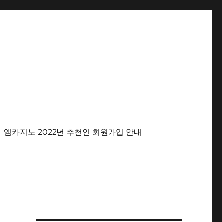
엠카지노 2022년 추천인 회원가입 안내