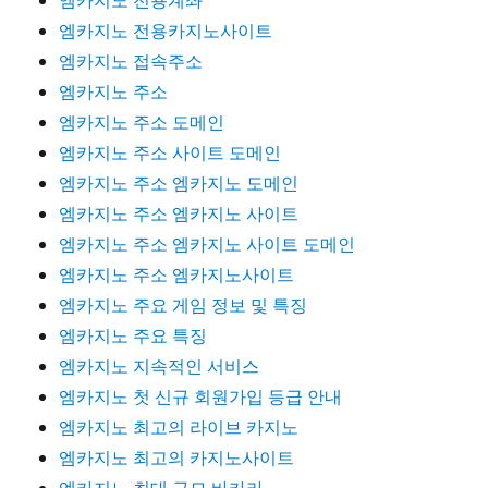
엠카지노 전용카지노사이트
엠카지노 접속주소
엠카지노 주소
엠카지노 주소 도메인
엠카지노 주소 사이트 도메인
엠카지노 주소 엠카지노 도메인
엠카지노 주소 엠카지노 사이트
엠카지노 주소 엠카지노 사이트 도메인
엠카지노 주소 엠카지노사이트
엠카지노 주요 게임 정보 및 특징
엠카지노 주요 특징
엠카지노 지속적인 서비스
엠카지노 첫 신규 회원가입 등급 안내
엠카지노 최고의 라이브 카지노
엠카지노 최고의 카지노사이트
엠카지노 최대 규모 바카라