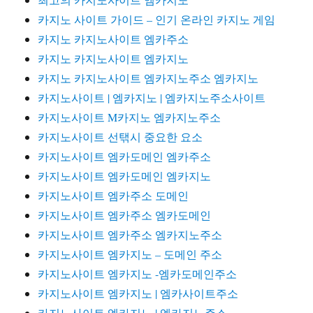
카지노 사이트 가이드 – 인기 온라인 카지노 게임
카지노 카지노사이트 엠카주소
카지노 카지노사이트 엠카지노
카지노 카지노사이트 엠카지노주소 엠카지노
카지노사이트 | 엠카지노 | 엠카지노주소사이트
카지노사이트 M카지노 엠카지노주소
카지노사이트 선탞시 중요한 요소
카지노사이트 엠카도메인 엠카주소
카지노사이트 엠카도메인 엠카지노
카지노사이트 엠카주소 도메인
카지노사이트 엠카주소 엠카도메인
카지노사이트 엠카주소 엠카지노주소
카지노사이트 엠카지노 – 도메인 주소
카지노사이트 엠카지노 -엠카도메인주소
카지노사이트 엠카지노 | 엠카사이트주소
카지노사이트 엠카지노 | 엠카지노주소