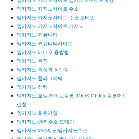
엠카지노 카지노사이트 주소
엠카지노 카지노사이트 주소 도메인
엠카지노 카지노사이트 카지노
엠카지노 커뮤니티
엠카지노 커뮤니티사이트
엠카지노 테더 이용방법
엠카지노 특징
엠카지노 특징과 장단점
엠카지노 플라그메틱
엠카지노 혜택
엠카지노 호텔 라이브슬롯 BOOK OF RA 슬롯머신
런칭
엠카지노 회원가입
엠카지노-엠카주소 도메인
엠카지노|M카지노|엠카지노주소
엠카지노|엠카주소|엠카지노도메인