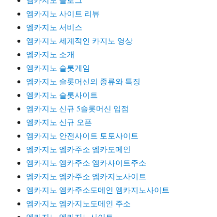
엠카지노 사이트 리뷰
엠카지노 서비스
엠카지노 세계적인 카지노 영상
엠카지노 소개
엠카지노 슬롯게임
엠카지노 슬롯머신의 종류와 특징
엠카지노 슬롯사이트
엠카지노 신규 5슬롯머신 입점
엠카지노 신규 오픈
엠카지노 안전사이트 토토사이트
엠카지노 엠카주소 엠카도메인
엠카지노 엠카주소 엠카사이트주소
엠카지노 엠카주소 엠카지노사이트
엠카지노 엠카주소도메인 엠카지노사이트
엠카지노 엠카지노도메인 주소
엠카지노 엠카지노사이트