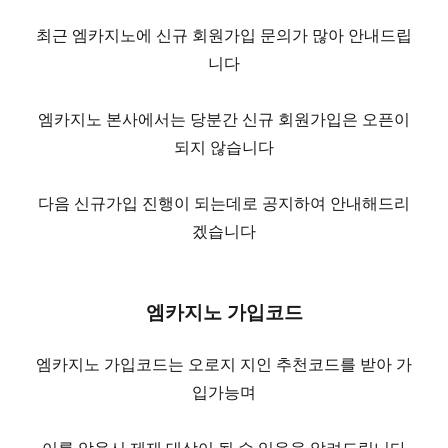
최근 엠카지노에 신규 회원가입 문의가 많아 안내드립
니다
엠카지노 본사에서는 당분간 신규 회원가입은 오픈이
되지 않습니다
다음 신규가입 진행이 되는데로 공지하여 안내해드리
겠습니다
엠카지노 가입코드
엠카지노 가입코드는 오로지 지인 추천코드를 받아 가
입가능며
이를 악용시 제재 대상이 될 수 있음을 알려드립니다