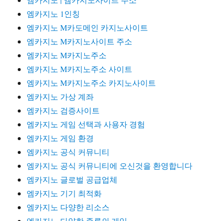
엠카지노 1인칭
엠카지노 M카도메인 카지노사이트
엠카지노 M카지노사이트 주소
엠카지노 M카지노주소
엠카지노 M카지노주소 사이트
엠카지노 M카지노주소 카지노사이트
엠카지노 가상 계좌
엠카지노 검증사이트
엠카지노 게임 선택과 사용자 경험
엠카지노 게임 환경
엠카지노 공식 커뮤니티
엠카지노 공식 커뮤니티에 오신것을 환영합니다
엠카지노 글로벌 공급업체
엠카지노 기기 최적화
엠카지노 다양한 리소스
엠카지노 다양한 종류의 게임