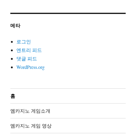
메타
로그인
엔트리 피드
댓글 피드
WordPress.org
홈
엠카지노 게임소개
엠카지노 게임 영상