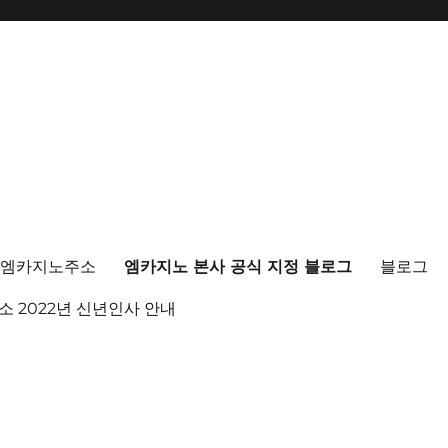
엠카지노주소
엠카지노 본사 공식 지정 블로그
블로그
 2022년 신년인사 안내