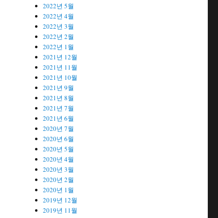
2022년 5월
2022년 4월
2022년 3월
2022년 2월
2022년 1월
2021년 12월
2021년 11월
2021년 10월
2021년 9월
2021년 8월
2021년 7월
2021년 6월
2020년 7월
2020년 6월
2020년 5월
2020년 4월
2020년 3월
2020년 2월
2020년 1월
2019년 12월
2019년 11월