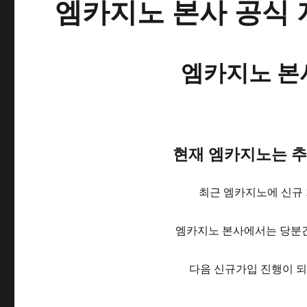
엠카지노 본사 공식 
엠카지노 본
현재 엠카지노는 
최근 엠카지노에 신규
엠카지노 본사에서는 당분간
다음 신규가입 진행이 