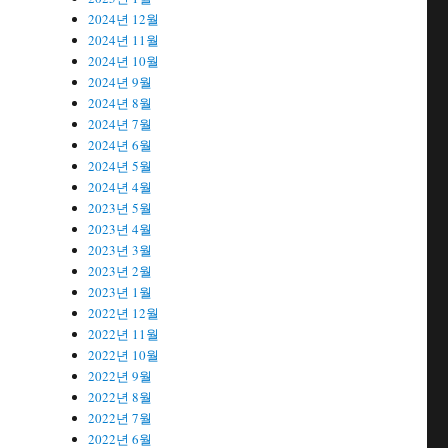
2024년 12월
2024년 11월
2024년 10월
2024년 9월
2024년 8월
2024년 7월
2024년 6월
2024년 5월
2024년 4월
2023년 5월
2023년 4월
2023년 3월
2023년 2월
2023년 1월
2022년 12월
2022년 11월
2022년 10월
2022년 9월
2022년 8월
2022년 7월
2022년 6월