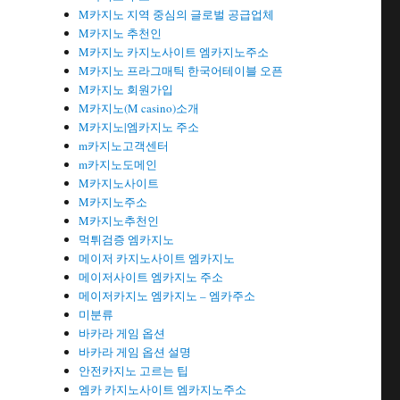
M카지노 지역 중심의 글로벌 공급업체
M카지노 추천인
M카지노 카지노사이트 엠카지노주소
M카지노 프라그매틱 한국어테이블 오픈
M카지노 회원가입
M카지노(M casino)소개
M카지노|엠카지노 주소
m카지노고객센터
m카지노도메인
M카지노사이트
M카지노주소
M카지노추천인
먹튀검증 엠카지노
메이저 카지노사이트 엠카지노
메이저사이트 엠카지노 주소
메이저카지노 엠카지노 – 엠카주소
미분류
바카라 게임 옵션
바카라 게임 옵션 설명
안전카지노 고르는 팁
엠카 카지노사이트 엠카지노주소