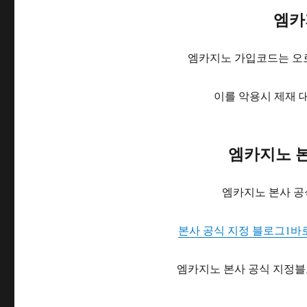
엠카
엠카지노 가입코드는 오
이를 악용시 제재 
엠카지노 본
엠카지노 본사 공
본사 공식 지정 블로그1
엠카지노 본사 공식 지정