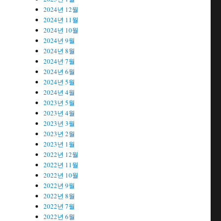
2024년 12월
2024년 11월
2024년 10월
2024년 9월
2024년 8월
2024년 7월
2024년 6월
2024년 5월
2024년 4월
2023년 5월
2023년 4월
2023년 3월
2023년 2월
2023년 1월
2022년 12월
2022년 11월
2022년 10월
2022년 9월
2022년 8월
2022년 7월
2022년 6월