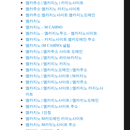
엠카주소 | 엠카지노 | 카지노사이트
엠카주소 엠카지노 카지노사이트
엠카주소 엠카지노사이트 엠카지노도메인
엠카지노
엠카지노 – M CASINO
엠카지노 – 엠카지노주소 – 엠카지노사이트
엠카지노 – 카지노사이트 엠카도메인 주소
엠카지노 (M CASINO) 설립
엠카지노 | 엠카주소 사이트 도메인
엠카지노 | 엠카지노 라이브카지노
엠카지노 | 엠카지노 카지노
엠카지노 | 엠카지노도메인 | 엠카주소
엠카지노 | 엠카지노사이트 | M카지노
엠카지노 | 엠카지노사이트 | 엠카주소
엠카지노 | 엠카지노사이트 | 엠카지노 카지노사
이트
엠카지노 | 엠카지노사이트 | 엠카지노도메인
엠카지노 | 엠카지노사이트 주소
엠카지노 1인칭
엠카지노 M카도메인 카지노사이트
엠카지노 M카지노사이트 주소