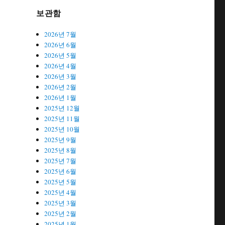
보관함
2026년 7월
2026년 6월
2026년 5월
2026년 4월
2026년 3월
2026년 2월
2026년 1월
2025년 12월
2025년 11월
2025년 10월
2025년 9월
2025년 8월
2025년 7월
2025년 6월
2025년 5월
2025년 4월
2025년 3월
2025년 2월
2025년 1월