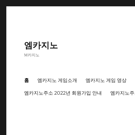
엠카지노
M카지노
홈
엠카지노 게임소개
엠카지노 게임 영상
엠카지노주소 2022년 회원가입 안내
엠카지노주소