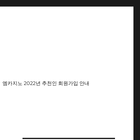
엠카지노 2022년 추천인 회원가입 안내