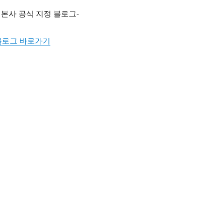
 본사 공식 지정 블로그-
블로그 바로가기