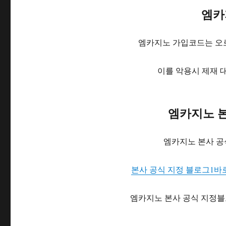
엠카
엠카지노 가입코드는 오
이를 악용시 제재 
엠카지노 본
엠카지노 본사 공
본사 공식 지정 블로그1
엠카지노 본사 공식 지정