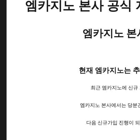
엠카지노 본사 공식 
엠카지노 본
현재 엠카지노는 
최근 엠카지노에 신규
엠카지노 본사에서는 당분간
다음 신규가입 진행이 