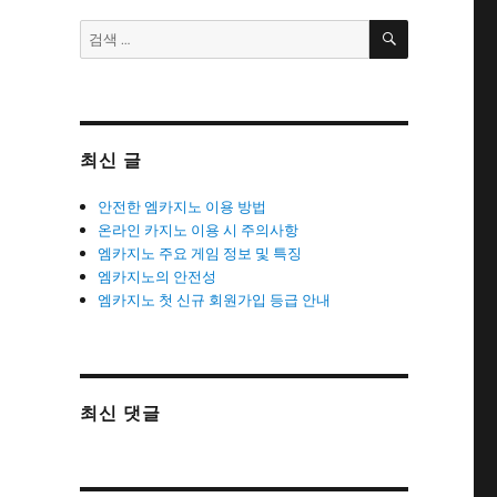
검
검
색
색:
최신 글
안전한 엠카지노 이용 방법
온라인 카지노 이용 시 주의사항
엠카지노 주요 게임 정보 및 특징
엠카지노의 안전성
엠카지노 첫 신규 회원가입 등급 안내
최신 댓글