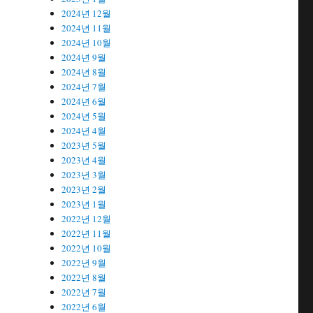
2024년 12월
2024년 11월
2024년 10월
2024년 9월
2024년 8월
2024년 7월
2024년 6월
2024년 5월
2024년 4월
2023년 5월
2023년 4월
2023년 3월
2023년 2월
2023년 1월
2022년 12월
2022년 11월
2022년 10월
2022년 9월
2022년 8월
2022년 7월
2022년 6월