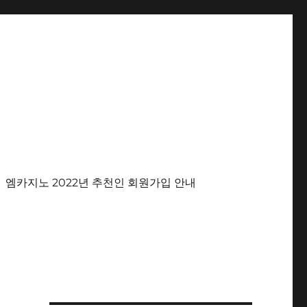
엠카지노 2022년 추천인 회원가입 안내