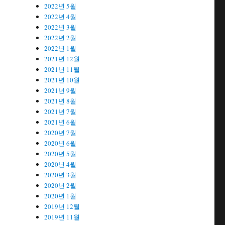
2022년 5월
2022년 4월
2022년 3월
2022년 2월
2022년 1월
2021년 12월
2021년 11월
2021년 10월
2021년 9월
2021년 8월
2021년 7월
2021년 6월
2020년 7월
2020년 6월
2020년 5월
2020년 4월
2020년 3월
2020년 2월
2020년 1월
2019년 12월
2019년 11월