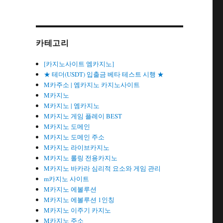
카테고리
[카지노사이트 엠카지노]
★ 테더(USDT) 입출금 베타 테스트 시행 ★
M카주소 | 엠카지노 카지노사이트
M카지노
M카지노 | 엠카지노
M카지노 게임 플레이 BEST
M카지노 도메인
M카지노 도메인 주소
M카지노 라이브카지노
M카지노 롤링 전용카지노
M카지노 바카라 심리적 요소와 게임 관리
m카지노 사이트
M카지노 에볼루션
M카지노 에볼루션 1인칭
M카지노 이주기 카지노
M카지노 주소