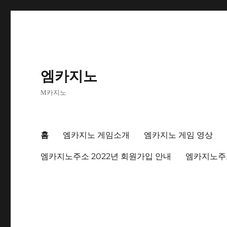
엠카지노
M카지노
홈
엠카지노 게임소개
엠카지노 게임 영상
엠카지노주소 2022년 회원가입 안내
엠카지노주소