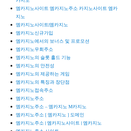
엠카지노사이트 엠카지노주소 카지노사이트 엠카
지노
엠카지노사이트|엠카지노
엠카지노신규가입
엠카지노에서의 보너스 및 프로모션
엠카지노우회주소
엠카지노의 슬롯 홀드 기능
엠카지노의 안전성
엠카지노의 제공하는 게임
엠카지노의 특징과 장단점
엠카지노접속주소
엠카지노주소
엠카지노주소 – 엠카지노 M카지노
엠카지노주소 [ 엠카지노 ] 도메인
엠카지노주소 | 엠카지노사이트 | 엠카지노
엠카지노주소 사이트