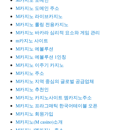
M카지노 도메인 주소
M카지노 라이브카지노
M카지노 롤링 전용카지노
M카지노 바카라 심리적 요소와 게임 관리
m카지노 사이트
M카지노 에볼루션
M카지노 에볼루션 1인칭
M카지노 이주기 카지노
M카지노 주소
M카지노 지역 중심의 글로벌 공급업체
M카지노 추천인
M카지노 카지노사이트 엠카지노주소
M카지노 프라그매틱 한국어테이블 오픈
M카지노 회원가입
M카지노(M casino)소개
M카지노|엠카지노 주소