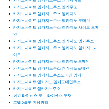
카지노사이트 엠카지노주소 엠카주소
카지노사이트 엠카지노주소 엠카지노
카지노사이트 엠카지노주소 엠카지노 도메인
카지노사이트 엠카지노주소 엠카지노 사이트 도메
인
카지노사이트 엠카지노주소 엠카지노 엠카주소
카지노사이트 엠카지노주소 엠카지노 엠카지노사
이트
카지노사이트 엠카지노주소 엠카지노|도메인
카지노사이트 엠카지노주소 엠카지노도메인
카지노사이트 엠카지노주소도메인 엠카
카지노사이트|엠카지노|엠카도메인주소
카지노사이트|엠카지노주소
허위 라이센스 또는 라이센스 부재
호텔 5슬롯 이용방법