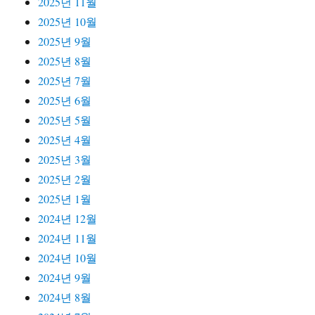
2025년 11월
2025년 10월
2025년 9월
2025년 8월
2025년 7월
2025년 6월
2025년 5월
2025년 4월
2025년 3월
2025년 2월
2025년 1월
2024년 12월
2024년 11월
2024년 10월
2024년 9월
2024년 8월