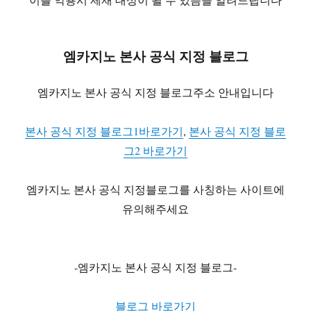
엠카지노 본사 공식 지정 블로그
엠카지노 본사 공식 지정 블로그주소 안내입니다
본사 공식 지정 블로그1바로가기
,
본사 공식 지정 블로
그2 바로가기
엠카지노 본사 공식 지정블로그를 사칭하는 사이트에
유의해주세요
-엠카지노 본사 공식 지정 블로그-
블로그 바로가기