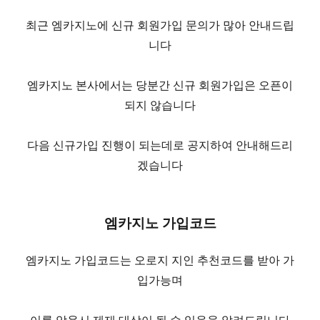
최근 엠카지노에 신규 회원가입 문의가 많아 안내드립
니다
엠카지노 본사에서는 당분간 신규 회원가입은 오픈이
되지 않습니다
다음 신규가입 진행이 되는데로 공지하여 안내해드리
겠습니다
엠카지노 가입코드
엠카지노 가입코드는 오로지 지인 추천코드를 받아 가
입가능며
이를 악용시 제재 대상이 될 수 있음을 알려드립니다