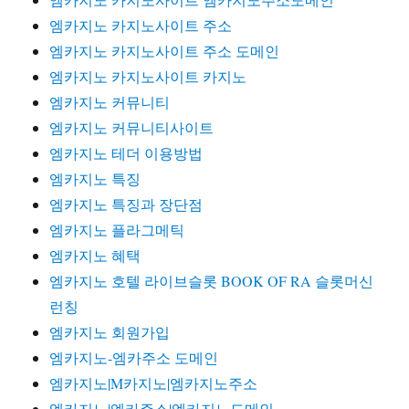
엠카지노 카지노사이트 주소
엠카지노 카지노사이트 주소 도메인
엠카지노 카지노사이트 카지노
엠카지노 커뮤니티
엠카지노 커뮤니티사이트
엠카지노 테더 이용방법
엠카지노 특징
엠카지노 특징과 장단점
엠카지노 플라그메틱
엠카지노 혜택
엠카지노 호텔 라이브슬롯 BOOK OF RA 슬롯머신
런칭
엠카지노 회원가입
엠카지노-엠카주소 도메인
엠카지노|M카지노|엠카지노주소
엠카지노|엠카주소|엠카지노도메인