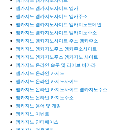
엠카지노 엠카지노사이트 엠카
엠카지노 엠카지노사이트 엠카주소
엠카지노 엠카지노사이트 엠카지노도메인
엠카지노 엠카지노사이트 엠카지노주소
엠카지노 엠카지노사이트 주소 엠카주소
엠카지노 엠카지노주소 엠카주소사이트
엠카지노 엠카지노주소 엠카지노 사이트
엠카지노 온라인 슬롯 및 라이브 바카라
엠카지노 온라인 카지노
엠카지노 온라인 카지노사이트
엠카지노 온라인 카지노사이트 엠카지노주소
엠카지노 온라인 카지노주소
엠카지노 용어 및 게임
엠카지노 이벤트
엠카지노 인터페이스
엠카지노 전용계좌