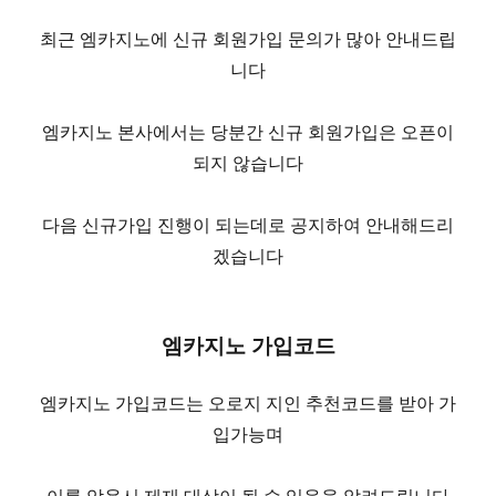
최근 엠카지노에 신규 회원가입 문의가 많아 안내드립
니다
엠카지노 본사에서는 당분간 신규 회원가입은 오픈이
되지 않습니다
다음 신규가입 진행이 되는데로 공지하여 안내해드리
겠습니다
엠카지노 가입코드
엠카지노 가입코드는 오로지 지인 추천코드를 받아 가
입가능며
이를 악용시 제재 대상이 될 수 있음을 알려드립니다