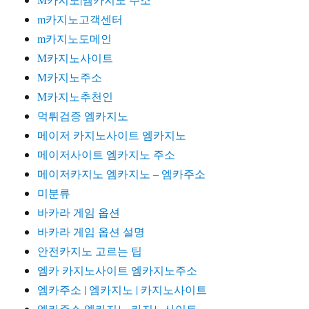
m카지노고객센터
m카지노도메인
M카지노사이트
M카지노주소
M카지노추천인
먹튀검증 엠카지노
메이저 카지노사이트 엠카지노
메이저사이트 엠카지노 주소
메이저카지노 엠카지노 – 엠카주소
미분류
바카라 게임 옵션
바카라 게임 옵션 설명
안전카지노 고르는 팁
엠카 카지노사이트 엠카지노주소
엠카주소 | 엠카지노 | 카지노사이트
엠카주소 엠카지노 카지노사이트