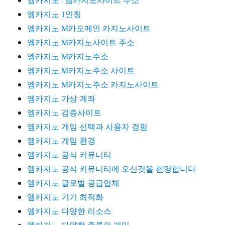
엠카지노 1인칭
엠카지노 M카도메인 카지노사이트
엠카지노 M카지노사이트 주소
엠카지노 M카지노주소
엠카지노 M카지노주소 사이트
엠카지노 M카지노주소 카지노사이트
엠카지노 가상 계좌
엠카지노 검증사이트
엠카지노 게임 선택과 사용자 경험
엠카지노 게임 환경
엠카지노 공식 커뮤니티
엠카지노 공식 커뮤니티에 오신것을 환영합니다
엠카지노 글로벌 공급업체
엠카지노 기기 최적화
엠카지노 다양한 리소스
엠카지노 다양한 종류의 게임