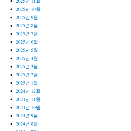
2025년 11월
2025년 10월
2025년 9월
2025년 8월
2025년 7월
2025년 6월
2025년 5월
2025년 4월
2025년 3월
2025년 2월
2025년 1월
2024년 12월
2024년 11월
2024년 10월
2024년 9월
2024년 8월