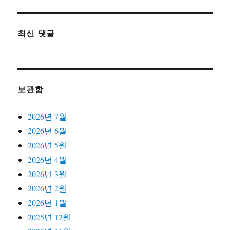
최신 댓글
보관함
2026년 7월
2026년 6월
2026년 5월
2026년 4월
2026년 3월
2026년 2월
2026년 1월
2025년 12월