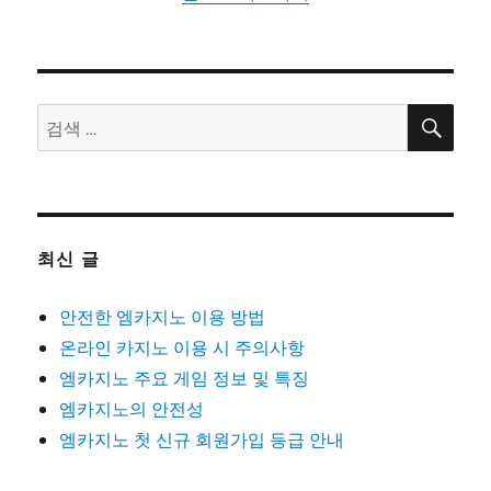
검
검
색
색:
최신 글
안전한 엠카지노 이용 방법
온라인 카지노 이용 시 주의사항
엠카지노 주요 게임 정보 및 특징
엠카지노의 안전성
엠카지노 첫 신규 회원가입 등급 안내