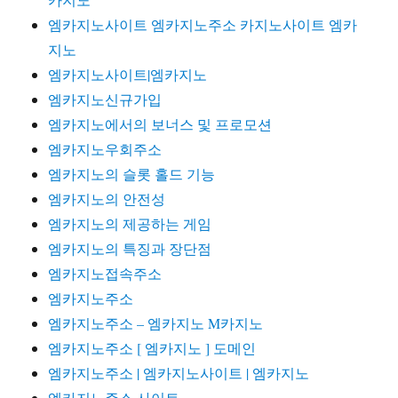
엠카지노사이트 엠카지노주소 카지노사이트 엠카
지노
엠카지노사이트|엠카지노
엠카지노신규가입
엠카지노에서의 보너스 및 프로모션
엠카지노우회주소
엠카지노의 슬롯 홀드 기능
엠카지노의 안전성
엠카지노의 제공하는 게임
엠카지노의 특징과 장단점
엠카지노접속주소
엠카지노주소
엠카지노주소 – 엠카지노 M카지노
엠카지노주소 [ 엠카지노 ] 도메인
엠카지노주소 | 엠카지노사이트 | 엠카지노
엠카지노주소 사이트