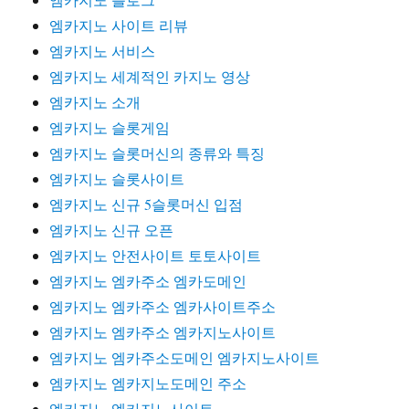
엠카지노 사이트 리뷰
엠카지노 서비스
엠카지노 세계적인 카지노 영상
엠카지노 소개
엠카지노 슬롯게임
엠카지노 슬롯머신의 종류와 특징
엠카지노 슬롯사이트
엠카지노 신규 5슬롯머신 입점
엠카지노 신규 오픈
엠카지노 안전사이트 토토사이트
엠카지노 엠카주소 엠카도메인
엠카지노 엠카주소 엠카사이트주소
엠카지노 엠카주소 엠카지노사이트
엠카지노 엠카주소도메인 엠카지노사이트
엠카지노 엠카지노도메인 주소
엠카지노 엠카지노사이트