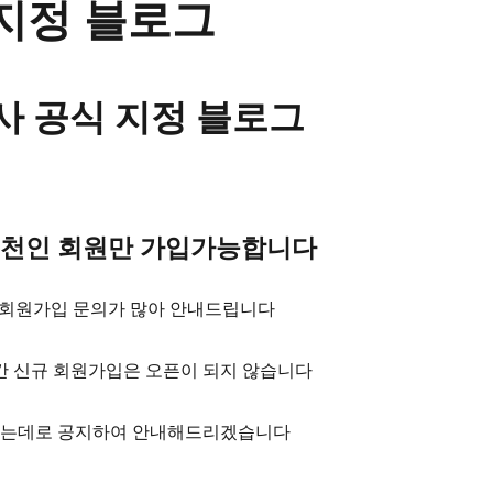
지정 블로그
사 공식 지정 블로그
추천인 회원만 가입가능합니다
 회원가입 문의가 많아 안내드립니다
 신규 회원가입은 오픈이 되지 않습니다
되는데로 공지하여 안내해드리겠습니다