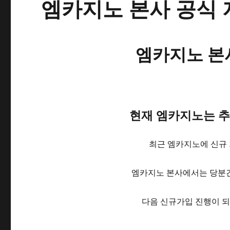
엠카지노 본사 공식 
엠카지노 본
현재 엠카지노는 
최근 엠카지노에 신규
엠카지노 본사에서는 당분간
다음 신규가입 진행이 