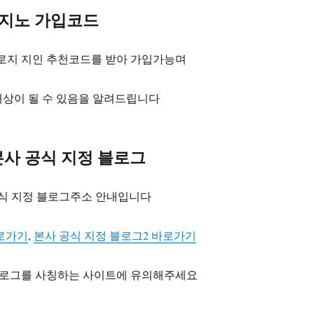
지노 가입코드
로지 지인 추천코드를 받아 가입가능며
대상이 될 수 있음을 알려드립니다
사 공식 지정 블로그
식 지정 블로그주소 안내입니다
바로가기
,
본사 공식 지정 블로그2 바로가기
블로그를 사칭하는 사이트에 유의해주세요