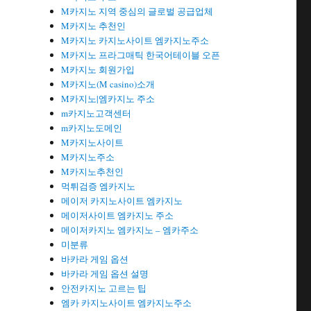
M카지노 지역 중심의 글로벌 공급업체
M카지노 추천인
M카지노 카지노사이트 엠카지노주소
M카지노 프라그매틱 한국어테이블 오픈
M카지노 회원가입
M카지노(M casino)소개
M카지노|엠카지노 주소
m카지노고객센터
m카지노도메인
M카지노사이트
M카지노주소
M카지노추천인
먹튀검증 엠카지노
메이저 카지노사이트 엠카지노
메이저사이트 엠카지노 주소
메이저카지노 엠카지노 – 엠카주소
미분류
바카라 게임 옵션
바카라 게임 옵션 설명
안전카지노 고르는 팁
엠카 카지노사이트 엠카지노주소