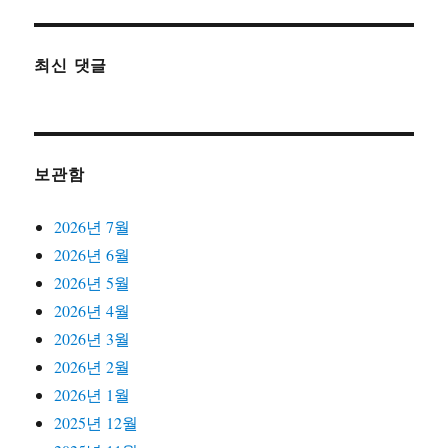
최신 댓글
보관함
2026년 7월
2026년 6월
2026년 5월
2026년 4월
2026년 3월
2026년 2월
2026년 1월
2025년 12월