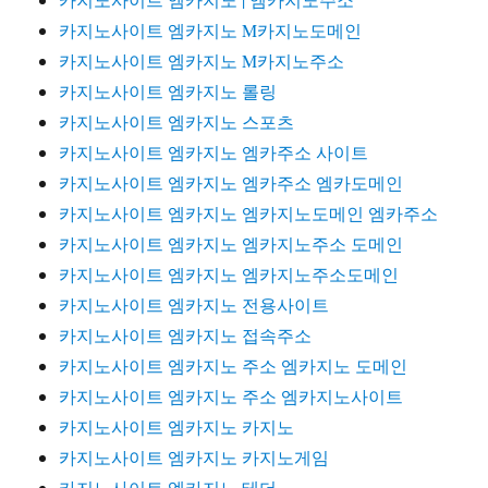
카지노사이트 엠카지노 M카지노도메인
카지노사이트 엠카지노 M카지노주소
카지노사이트 엠카지노 롤링
카지노사이트 엠카지노 스포츠
카지노사이트 엠카지노 엠카주소 사이트
카지노사이트 엠카지노 엠카주소 엠카도메인
카지노사이트 엠카지노 엠카지노도메인 엠카주소
카지노사이트 엠카지노 엠카지노주소 도메인
카지노사이트 엠카지노 엠카지노주소도메인
카지노사이트 엠카지노 전용사이트
카지노사이트 엠카지노 접속주소
카지노사이트 엠카지노 주소 엠카지노 도메인
카지노사이트 엠카지노 주소 엠카지노사이트
카지노사이트 엠카지노 카지노
카지노사이트 엠카지노 카지노게임
카지노사이트 엠카지노 테더