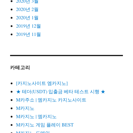
2020년 3월
2020년 2월
2020년 1월
2019년 12월
2019년 11월
카테고리
[카지노사이트 엠카지노]
★ 테더(USDT) 입출금 베타 테스트 시행 ★
M카주소 | 엠카지노 카지노사이트
M카지노
M카지노 | 엠카지노
M카지노 게임 플레이 BEST
M카지노 도메인