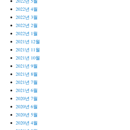
2022년 5월
2022년 4월
2022년 3월
2022년 2월
2022년 1월
2021년 12월
2021년 11월
2021년 10월
2021년 9월
2021년 8월
2021년 7월
2021년 6월
2020년 7월
2020년 6월
2020년 5월
2020년 4월