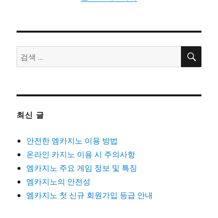
검
검
색
색:
최신 글
안전한 엠카지노 이용 방법
온라인 카지노 이용 시 주의사항
엠카지노 주요 게임 정보 및 특징
엠카지노의 안전성
엠카지노 첫 신규 회원가입 등급 안내