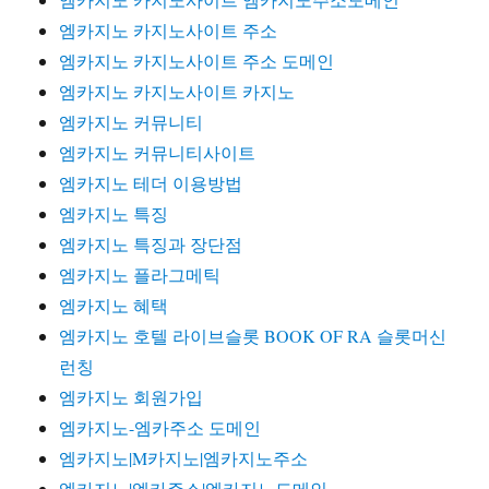
엠카지노 카지노사이트 주소
엠카지노 카지노사이트 주소 도메인
엠카지노 카지노사이트 카지노
엠카지노 커뮤니티
엠카지노 커뮤니티사이트
엠카지노 테더 이용방법
엠카지노 특징
엠카지노 특징과 장단점
엠카지노 플라그메틱
엠카지노 혜택
엠카지노 호텔 라이브슬롯 BOOK OF RA 슬롯머신
런칭
엠카지노 회원가입
엠카지노-엠카주소 도메인
엠카지노|M카지노|엠카지노주소
엠카지노|엠카주소|엠카지노도메인