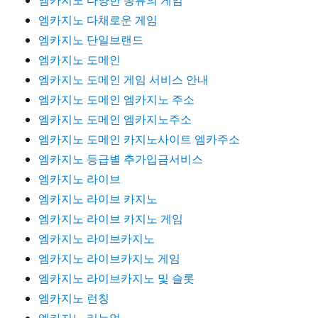
엠카지노 다채로운 게임
엠카지노 단일브랜드
엠카지노 도메인
엠카지노 도메인 게임 서비스 안내
엠카지노 도메인 엠카지노 주소
엠카지노 도메인 엠카지노주소
엠카지노 도메인 카지노사이트 엠카주소
엠카지노 등급별 추가입금서비스
엠카지노 라이브
엠카지노 라이브 카지노
엠카지노 라이브 카지노 게임
엠카지노 라이브카지노
엠카지노 라이브카지노 게임
엠카지노 라이브카지노 및 슬롯
엠카지노 런칭
엠카지노 리뉴얼