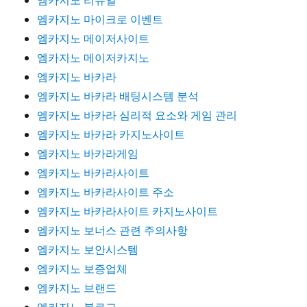
엠카지노 마이크로 이벤트
엠카지노 메이저사이트
엠카지노 메이저카지노
엠카지노 바카라
엠카지노 바카라 배팅시스템 분석
엠카지노 바카라 심리적 요소와 게임 관리
엠카지노 바카라 카지노사이트
엠카지노 바카라게임
엠카지노 바카라사이트
엠카지노 바카라사이트 주소
엠카지노 바카라사이트 카지노사이트
엠카지노 보너스 관련 주의사항
엠카지노 보안시스템
엠카지노 보증업체
엠카지노 브랜드
엠카지노 블로그