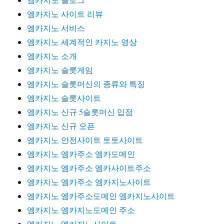
엠카지노 사이트 리뷰
엠카지노 서비스
엠카지노 세계적인 카지노 영상
엠카지노 소개
엠카지노 슬롯게임
엠카지노 슬롯머신의 종류와 특징
엠카지노 슬롯사이트
엠카지노 신규 5슬롯머신 입점
엠카지노 신규 오픈
엠카지노 안전사이트 토토사이트
엠카지노 엠카주소 엠카도메인
엠카지노 엠카주소 엠카사이트주소
엠카지노 엠카주소 엠카지노사이트
엠카지노 엠카주소도메인 엠카지노사이트
엠카지노 엠카지노도메인 주소
엠카지노 엠카지노사이트