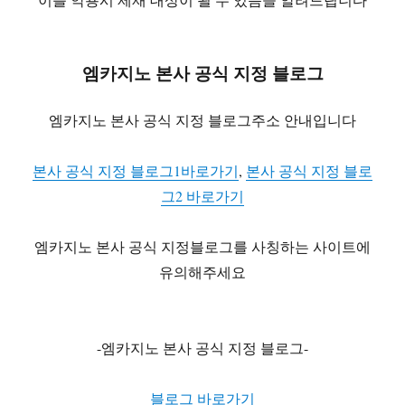
엠카지노 본사 공식 지정 블로그
엠카지노 본사 공식 지정 블로그주소 안내입니다
본사 공식 지정 블로그1바로가기
,
본사 공식 지정 블로
그2 바로가기
엠카지노 본사 공식 지정블로그를 사칭하는 사이트에
유의해주세요
-엠카지노 본사 공식 지정 블로그-
블로그 바로가기