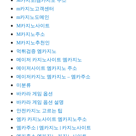
m카지노고객센터
m카지노도메인
M카지노사이트
M카지노주소
M카지노추천인
먹튀검증 엠카지노
메이저 카지노사이트 엠카지노
메이저사이트 엠카지노 주소
메이저카지노 엠카지노 – 엠카주소
미분류
바카라 게임 옵션
바카라 게임 옵션 설명
안전카지노 고르는 팁
엠카 카지노사이트 엠카지노주소
엠카주소 | 엠카지노 | 카지노사이트
엠카주소 엠카지노 카지노사이트