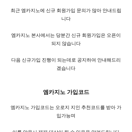
최근 엠카지노에 신규 회원가입 문의가 많아 안내드립
니다
엠카지노 본사에서는 당분간 신규 회원가입은 오픈이
되지 않습니다
다음 신규가입 진행이 되는데로 공지하여 안내해드리
겠습니다
엠카지노 가입코드
엠카지노 가입코드는 오로지 지인 추천코드를 받아 가
입가능며
이를 악용시 제재 대상이 될 수 있음을 알려드립니다