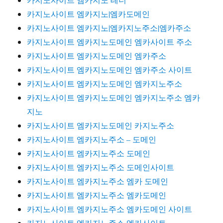
카지노사이트 엠카지노|엠카도메인
카지노사이트 엠카지노|엠카지노주소|엠카주소
카지노사이트 엠카지노도메인 엠카사이트 주소
카지노사이트 엠카지노도메인 엠카주소
카지노사이트 엠카지노도메인 엠카주소 사이트
카지노사이트 엠카지노도메인 엠카지노주소
카지노사이트 엠카지노도메인 엠카지노주소 엠카
지노
카지노사이트 엠카지노도메인 카지노주소
카지노사이트 엠카지노주소 – 도메인
카지노사이트 엠카지노주소 도메인
카지노사이트 엠카지노주소 도메인사이트
카지노사이트 엠카지노주소 엠카 도메인
카지노사이트 엠카지노주소 엠카도메인
카지노사이트 엠카지노주소 엠카도메인 사이트
카지노사이트 엠카지노주소 엠카사이트