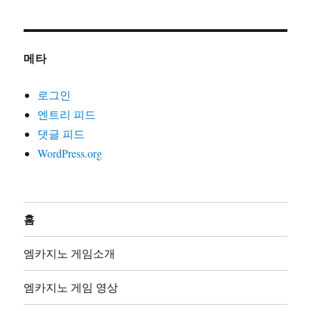
메타
로그인
엔트리 피드
댓글 피드
WordPress.org
홈
엠카지노 게임소개
엠카지노 게임 영상