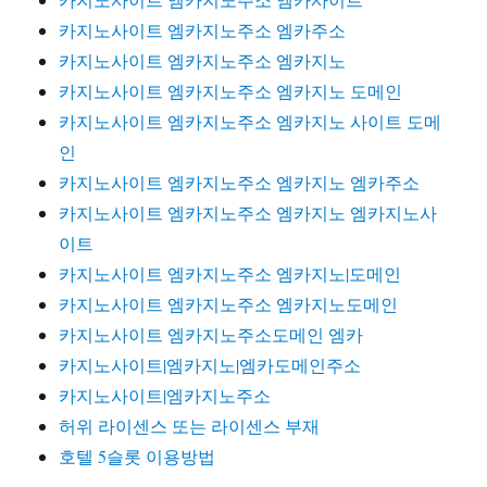
카지노사이트 엠카지노주소 엠카주소
카지노사이트 엠카지노주소 엠카지노
카지노사이트 엠카지노주소 엠카지노 도메인
카지노사이트 엠카지노주소 엠카지노 사이트 도메
인
카지노사이트 엠카지노주소 엠카지노 엠카주소
카지노사이트 엠카지노주소 엠카지노 엠카지노사
이트
카지노사이트 엠카지노주소 엠카지노|도메인
카지노사이트 엠카지노주소 엠카지노도메인
카지노사이트 엠카지노주소도메인 엠카
카지노사이트|엠카지노|엠카도메인주소
카지노사이트|엠카지노주소
허위 라이센스 또는 라이센스 부재
호텔 5슬롯 이용방법