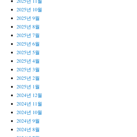
2025년 11월
2025년 10월
2025년 9월
2025년 8월
2025년 7월
2025년 6월
2025년 5월
2025년 4월
2025년 3월
2025년 2월
2025년 1월
2024년 12월
2024년 11월
2024년 10월
2024년 9월
2024년 8월