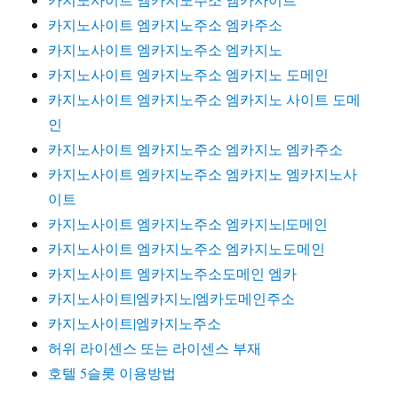
카지노사이트 엠카지노주소 엠카주소
카지노사이트 엠카지노주소 엠카지노
카지노사이트 엠카지노주소 엠카지노 도메인
카지노사이트 엠카지노주소 엠카지노 사이트 도메
인
카지노사이트 엠카지노주소 엠카지노 엠카주소
카지노사이트 엠카지노주소 엠카지노 엠카지노사
이트
카지노사이트 엠카지노주소 엠카지노|도메인
카지노사이트 엠카지노주소 엠카지노도메인
카지노사이트 엠카지노주소도메인 엠카
카지노사이트|엠카지노|엠카도메인주소
카지노사이트|엠카지노주소
허위 라이센스 또는 라이센스 부재
호텔 5슬롯 이용방법