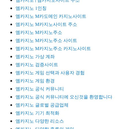
엠카지노 1인칭
엠카지노 M카도메인 카지노사이트
엠카지노 M카지노사이트 주소
엠카지노 M카지노주소
엠카지노 M카지노주소 사이트
엠카지노 M카지노주소 카지노사이트
엠카지노 가상 계좌
엠카지노 검증사이트
엠카지노 게임 선택과 사용자 경험
엠카지노 게임 환경
엠카지노 공식 커뮤니티
엠카지노 공식 커뮤니티에 오신것을 환영합니다
엠카지노 글로벌 공급업체
엠카지노 기기 최적화
엠카지노 다양한 리소스
엠카지노 다양한 종류의 게임