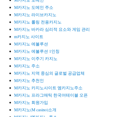
M카지노 도메인 주소
M카지노 라이브카지노
M카지노 롤링 전용카지노
M카지노 바카라 심리적 요소와 게임 관리
m카지노 사이트
M카지노 에볼루션
M카지노 에볼루션 1인칭
M카지노 이주기 카지노
M카지노 주소
M카지노 지역 중심의 글로벌 공급업체
M카지노 추천인
M카지노 카지노사이트 엠카지노주소
M카지노 프라그매틱 한국어테이블 오픈
M카지노 회원가입
M카지노(M casino)소개
M카지노|엠카지노 주소