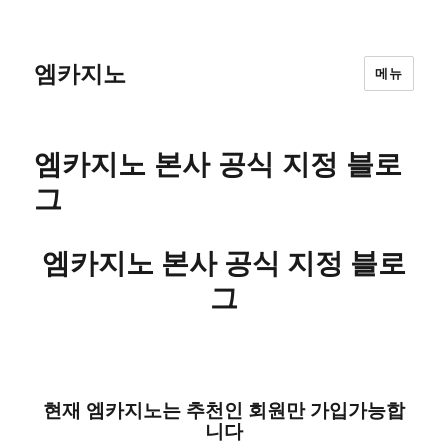
엠카지노
메뉴
엠카지노 본사 공식 지정 블로
그
엠카지노 본사 공식 지정 블로
그
현재 엠카지노는 추천인 회원만 가입가능합
니다