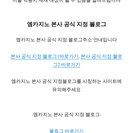
엠카지노 본사 공식 지정 블로그
엠카지노 본사 공식 지정 블로그주소 안내입니다
본사 공식 지정 블로그1바로가기
,
본사 공식 지정 블로
그2 바로가기
엠카지노 본사 공식 지정블로그를 사칭하는 사이트에
유의해주세요
-엠카지노 본사 공식 지정 블로그-
블로그 바로가기