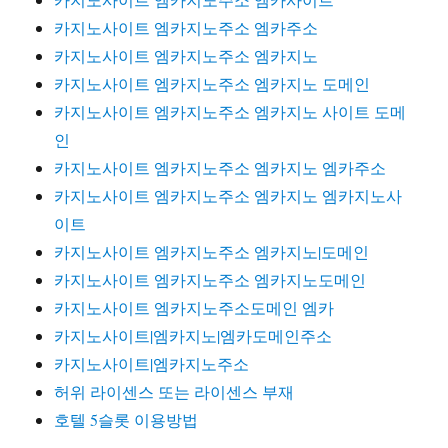
카지노사이트 엠카지노주소 엠카주소
카지노사이트 엠카지노주소 엠카지노
카지노사이트 엠카지노주소 엠카지노 도메인
카지노사이트 엠카지노주소 엠카지노 사이트 도메
인
카지노사이트 엠카지노주소 엠카지노 엠카주소
카지노사이트 엠카지노주소 엠카지노 엠카지노사
이트
카지노사이트 엠카지노주소 엠카지노|도메인
카지노사이트 엠카지노주소 엠카지노도메인
카지노사이트 엠카지노주소도메인 엠카
카지노사이트|엠카지노|엠카도메인주소
카지노사이트|엠카지노주소
허위 라이센스 또는 라이센스 부재
호텔 5슬롯 이용방법