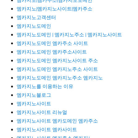
엠카지노|엠카지노사이트|엠카주소
엠카지노고객센터
엠카지노도메인
엠카지노도메인 | 엠카지노주소 | 엠카지노사이트
엠카지노도메인 엠카주소 사이트
엠카지노도메인 엠카주소사이트
엠카지노도메인 엠카지노사이트 주소
엠카지노도메인 엠카지노주소 사이트
엠카지노도메인 엠카지노주소 엠카지노
엠카지노를 이용하는 이유
엠카지노블로그
엠카지노사이트
엠카지노사이트 리뉴얼
엠카지노사이트 엠카도메인 엠카주소
엠카지노사이트 엠카사이트
엠카지노사이트 엠카주소 엠카지노