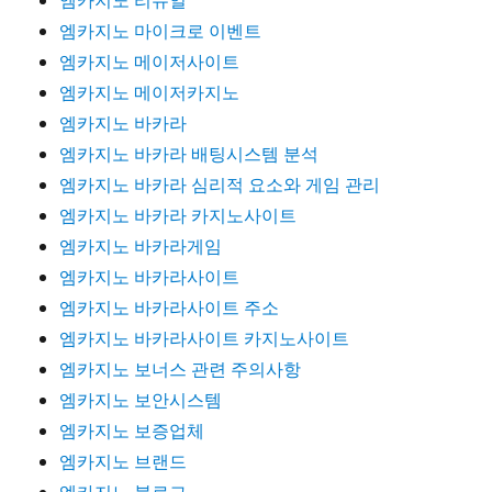
엠카지노 마이크로 이벤트
엠카지노 메이저사이트
엠카지노 메이저카지노
엠카지노 바카라
엠카지노 바카라 배팅시스템 분석
엠카지노 바카라 심리적 요소와 게임 관리
엠카지노 바카라 카지노사이트
엠카지노 바카라게임
엠카지노 바카라사이트
엠카지노 바카라사이트 주소
엠카지노 바카라사이트 카지노사이트
엠카지노 보너스 관련 주의사항
엠카지노 보안시스템
엠카지노 보증업체
엠카지노 브랜드
엠카지노 블로그