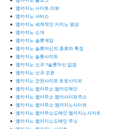
엠카지노 사이트 리뷰
엠카지노 서비스
엠카지노 세계적인 카지노 영상
엠카지노 소개
엠카지노 슬롯게임
엠카지노 슬롯머신의 종류와 특징
엠카지노 슬롯사이트
엠카지노 신규 5슬롯머신 입점
엠카지노 신규 오픈
엠카지노 안전사이트 토토사이트
엠카지노 엠카주소 엠카도메인
엠카지노 엠카주소 엠카사이트주소
엠카지노 엠카주소 엠카지노사이트
엠카지노 엠카주소도메인 엠카지노사이트
엠카지노 엠카지노도메인 주소
엠카지노 엠카지노사이트