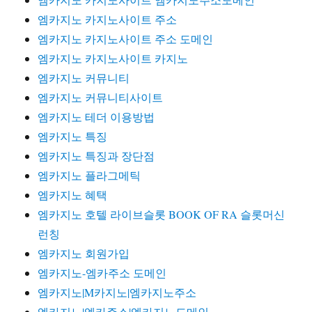
엠카지노 카지노사이트 주소
엠카지노 카지노사이트 주소 도메인
엠카지노 카지노사이트 카지노
엠카지노 커뮤니티
엠카지노 커뮤니티사이트
엠카지노 테더 이용방법
엠카지노 특징
엠카지노 특징과 장단점
엠카지노 플라그메틱
엠카지노 혜택
엠카지노 호텔 라이브슬롯 BOOK OF RA 슬롯머신
런칭
엠카지노 회원가입
엠카지노-엠카주소 도메인
엠카지노|M카지노|엠카지노주소
엠카지노|엠카주소|엠카지노도메인