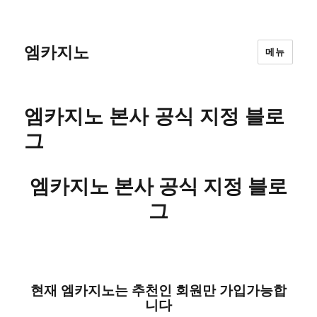
엠카지노
메뉴
엠카지노 본사 공식 지정 블로
그
엠카지노 본사 공식 지정 블로
그
현재 엠카지노는 추천인 회원만 가입가능합
니다