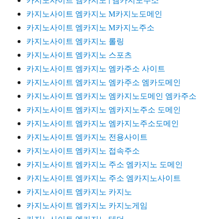
카지노사이트 엠카지노 M카지노도메인
카지노사이트 엠카지노 M카지노주소
카지노사이트 엠카지노 롤링
카지노사이트 엠카지노 스포츠
카지노사이트 엠카지노 엠카주소 사이트
카지노사이트 엠카지노 엠카주소 엠카도메인
카지노사이트 엠카지노 엠카지노도메인 엠카주소
카지노사이트 엠카지노 엠카지노주소 도메인
카지노사이트 엠카지노 엠카지노주소도메인
카지노사이트 엠카지노 전용사이트
카지노사이트 엠카지노 접속주소
카지노사이트 엠카지노 주소 엠카지노 도메인
카지노사이트 엠카지노 주소 엠카지노사이트
카지노사이트 엠카지노 카지노
카지노사이트 엠카지노 카지노게임
카지노사이트 엠카지노 테더