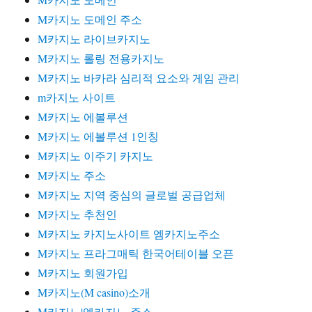
M카지노 도메인 주소
M카지노 라이브카지노
M카지노 롤링 전용카지노
M카지노 바카라 심리적 요소와 게임 관리
m카지노 사이트
M카지노 에볼루션
M카지노 에볼루션 1인칭
M카지노 이주기 카지노
M카지노 주소
M카지노 지역 중심의 글로벌 공급업체
M카지노 추천인
M카지노 카지노사이트 엠카지노주소
M카지노 프라그매틱 한국어테이블 오픈
M카지노 회원가입
M카지노(M casino)소개
M카지노|엠카지노 주소