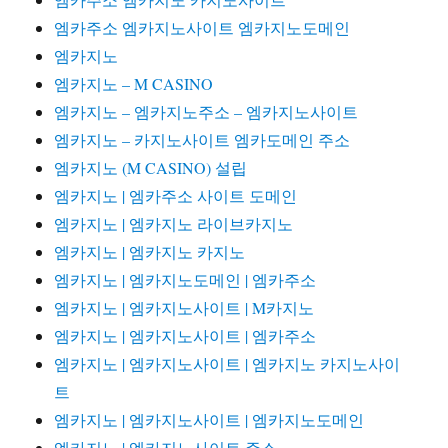
엠카주소 엠카지노사이트 엠카지노도메인
엠카지노
엠카지노 – M CASINO
엠카지노 – 엠카지노주소 – 엠카지노사이트
엠카지노 – 카지노사이트 엠카도메인 주소
엠카지노 (M CASINO) 설립
엠카지노 | 엠카주소 사이트 도메인
엠카지노 | 엠카지노 라이브카지노
엠카지노 | 엠카지노 카지노
엠카지노 | 엠카지노도메인 | 엠카주소
엠카지노 | 엠카지노사이트 | M카지노
엠카지노 | 엠카지노사이트 | 엠카주소
엠카지노 | 엠카지노사이트 | 엠카지노 카지노사이
트
엠카지노 | 엠카지노사이트 | 엠카지노도메인
엠카지노 | 엠카지노사이트 주소