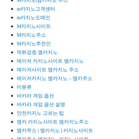
m카지노고객센터
m카지노도메인
M카지노사이트
M카지노주소
M카지노추천인
먹튀검증 엠카지노
메이저 카지노사이트 엠카지노
메이저사이트 엠카지노 주소
메이저카지노 엠카지노 – 엠카주소
미분류
바카라 게임 옵션
바카라 게임 옵션 설명
안전카지노 고르는 팁
엠카 카지노사이트 엠카지노주소
엠카주소 | 엠카지노 | 카지노사이트
엠카주소 엠카지노 카지노사이트