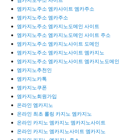
엠카지노주소 엠카사이트 엠카주소
엠카지노주소 엠카주소
엠카지노주소 엠카지노도메인 사이트
엠카지노주소 엠카지노도메인 사이트 주소
엠카지노주소 엠카지노사이트 도메인
엠카지노주소 엠카지노사이트 엠카지노
엠카지노주소 엠카지노사이트 엠카지노도메인
엠카지노추천인
엠카지노카톡
엠카지노쿠폰
엠카지노회원가입
온라인 엠카지노
온라인 최초 롤링 카지노 엠카지노
온라인 카지노 엠카지노 엠카지노사이트
온라인 카지노 엠카지노사이트 엠카지노
온라인 카지노 엠카지노주소