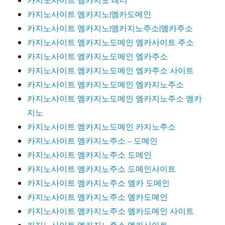
카지노사이트 엠카지노|엠카도메인
카지노사이트 엠카지노|엠카지노주소|엠카주소
카지노사이트 엠카지노도메인 엠카사이트 주소
카지노사이트 엠카지노도메인 엠카주소
카지노사이트 엠카지노도메인 엠카주소 사이트
카지노사이트 엠카지노도메인 엠카지노주소
카지노사이트 엠카지노도메인 엠카지노주소 엠카
지노
카지노사이트 엠카지노도메인 카지노주소
카지노사이트 엠카지노주소 – 도메인
카지노사이트 엠카지노주소 도메인
카지노사이트 엠카지노주소 도메인사이트
카지노사이트 엠카지노주소 엠카 도메인
카지노사이트 엠카지노주소 엠카도메인
카지노사이트 엠카지노주소 엠카도메인 사이트
카지노사이트 엠카지노주소 엠카사이트