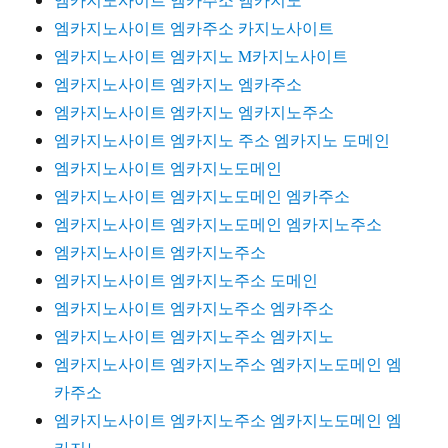
엠카지노사이트 엠카주소 카지노사이트
엠카지노사이트 엠카지노 M카지노사이트
엠카지노사이트 엠카지노 엠카주소
엠카지노사이트 엠카지노 엠카지노주소
엠카지노사이트 엠카지노 주소 엠카지노 도메인
엠카지노사이트 엠카지노도메인
엠카지노사이트 엠카지노도메인 엠카주소
엠카지노사이트 엠카지노도메인 엠카지노주소
엠카지노사이트 엠카지노주소
엠카지노사이트 엠카지노주소 도메인
엠카지노사이트 엠카지노주소 엠카주소
엠카지노사이트 엠카지노주소 엠카지노
엠카지노사이트 엠카지노주소 엠카지노도메인 엠
카주소
엠카지노사이트 엠카지노주소 엠카지노도메인 엠
카지노