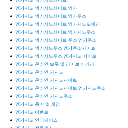
엠카지노 엠카지노사이트 엠카
엠카지노 엠카지노사이트 엠카주소
엠카지노 엠카지노사이트 엠카지노도메인
엠카지노 엠카지노사이트 엠카지노주소
엠카지노 엠카지노사이트 주소 엠카주소
엠카지노 엠카지노주소 엠카주소사이트
엠카지노 엠카지노주소 엠카지노 사이트
엠카지노 온라인 슬롯 및 라이브 바카라
엠카지노 온라인 카지노
엠카지노 온라인 카지노사이트
엠카지노 온라인 카지노사이트 엠카지노주소
엠카지노 온라인 카지노주소
엠카지노 용어 및 게임
엠카지노 이벤트
엠카지노 인터페이스
엠카지노 전용계좌