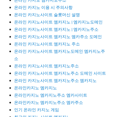
온라인 카지노 이용 시 주의사항
온라인 카지노사이트 슬롯머신 설명
온라인 카지노사이트 엠카지노 | 엠카지노도메인
온라인 카지노사이트 엠카지노 | 엠카지노주소
온라인 카지노사이트 엠카지노 엠카주소 도메인
온라인 카지노사이트 엠카지노 주소
온라인 카지노사이트 엠카지노도메인 엠카지노주
소
온라인 카지노사이트 엠카지노주소
온라인 카지노사이트 엠카지노주소 도메인 사이트
온라인 카지노사이트 엠카지노주소 엠카지노
온라인카지노 엠카지노
온라인카지노 엠카지노주소 엠카사이트
온라인카지노 엠카지노주소 엠카주소
인기 온라인 카지노 게임
최고의 카지노사이트 엠카지노