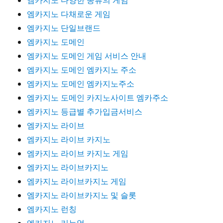
엠카지노 다채로운 게임
엠카지노 단일브랜드
엠카지노 도메인
엠카지노 도메인 게임 서비스 안내
엠카지노 도메인 엠카지노 주소
엠카지노 도메인 엠카지노주소
엠카지노 도메인 카지노사이트 엠카주소
엠카지노 등급별 추가입금서비스
엠카지노 라이브
엠카지노 라이브 카지노
엠카지노 라이브 카지노 게임
엠카지노 라이브카지노
엠카지노 라이브카지노 게임
엠카지노 라이브카지노 및 슬롯
엠카지노 런칭
엠카지노 리뉴얼