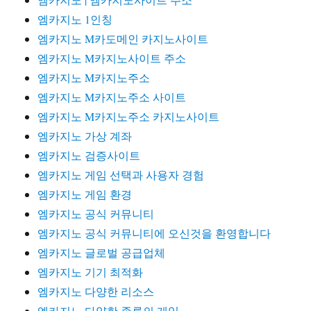
엠카지노 1인칭
엠카지노 M카도메인 카지노사이트
엠카지노 M카지노사이트 주소
엠카지노 M카지노주소
엠카지노 M카지노주소 사이트
엠카지노 M카지노주소 카지노사이트
엠카지노 가상 계좌
엠카지노 검증사이트
엠카지노 게임 선택과 사용자 경험
엠카지노 게임 환경
엠카지노 공식 커뮤니티
엠카지노 공식 커뮤니티에 오신것을 환영합니다
엠카지노 글로벌 공급업체
엠카지노 기기 최적화
엠카지노 다양한 리소스
엠카지노 다양한 종류의 게임