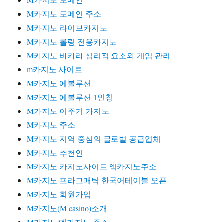
M카지노 도메인 주소
M카지노 라이브카지노
M카지노 롤링 전용카지노
M카지노 바카라 심리적 요소와 게임 관리
m카지노 사이트
M카지노 에볼루션
M카지노 에볼루션 1인칭
M카지노 이주기 카지노
M카지노 주소
M카지노 지역 중심의 글로벌 공급업체
M카지노 추천인
M카지노 카지노사이트 엠카지노주소
M카지노 프라그매틱 한국어테이블 오픈
M카지노 회원가입
M카지노(M casino)소개
M카지노|엠카지노 주소