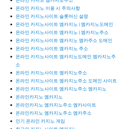
온라인 카지노 이용 시 주의사항
온라인 카지노사이트 슬롯머신 설명
온라인 카지노사이트 엠카지노 | 엠카지노도메인
온라인 카지노사이트 엠카지노 | 엠카지노주소
온라인 카지노사이트 엠카지노 엠카주소 도메인
온라인 카지노사이트 엠카지노 주소
온라인 카지노사이트 엠카지노도메인 엠카지노주
소
온라인 카지노사이트 엠카지노주소
온라인 카지노사이트 엠카지노주소 도메인 사이트
온라인 카지노사이트 엠카지노주소 엠카지노
온라인카지노 엠카지노
온라인카지노 엠카지노주소 엠카사이트
온라인카지노 엠카지노주소 엠카주소
인기 온라인 카지노 게임
최고의 카지노사이트 엠카지노