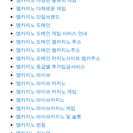
엠카지노 다채로운 게임
엠카지노 단일브랜드
엠카지노 도메인
엠카지노 도메인 게임 서비스 안내
엠카지노 도메인 엠카지노 주소
엠카지노 도메인 엠카지노주소
엠카지노 도메인 카지노사이트 엠카주소
엠카지노 등급별 추가입금서비스
엠카지노 라이브
엠카지노 라이브 카지노
엠카지노 라이브 카지노 게임
엠카지노 라이브카지노
엠카지노 라이브카지노 게임
엠카지노 라이브카지노 및 슬롯
엠카지노 런칭
엠카지노 리뉴얼