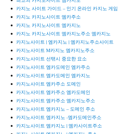
카지노 사이트 가이드 – 인기 온라인 카지노 게임
카지노 카지노사이트 엠카주소
카지노 카지노사이트 엠카지노
카지노 카지노사이트 엠카지노주소 엠카지노
카지노사이트 | 엠카지노 | 엠카지노주소사이트
카지노사이트 M카지노 엠카지노주소
카지노사이트 선탞시 중요한 요소
카지노사이트 엠카도메인 엠카주소
카지노사이트 엠카도메인 엠카지노
카지노사이트 엠카주소 도메인
카지노사이트 엠카주소 엠카도메인
카지노사이트 엠카주소 엠카지노주소
카지노사이트 엠카지노 – 도메인 주소
카지노사이트 엠카지노 -엠카도메인주소
카지노사이트 엠카지노 | 엠카사이트주소
카지노사이트 엠카지노 | 엠카지노주소