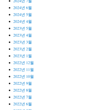
2024년 7월
2024년 6월
2024년 5월
2024년 4월
2023년 5월
2023년 4월
2023년 3월
2023년 2월
2023년 1월
2022년 12월
2022년 11월
2022년 10월
2022년 9월
2022년 8월
2022년 7월
2022년 6월