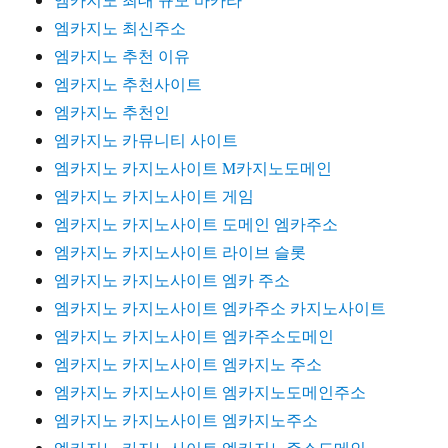
엠카지노 최신주소
엠카지노 추천 이유
엠카지노 추천사이트
엠카지노 추천인
엠카지노 카뮤니티 사이트
엠카지노 카지노사이트 M카지노도메인
엠카지노 카지노사이트 게임
엠카지노 카지노사이트 도메인 엠카주소
엠카지노 카지노사이트 라이브 슬롯
엠카지노 카지노사이트 엠카 주소
엠카지노 카지노사이트 엠카주소 카지노사이트
엠카지노 카지노사이트 엠카주소도메인
엠카지노 카지노사이트 엠카지노 주소
엠카지노 카지노사이트 엠카지노도메인주소
엠카지노 카지노사이트 엠카지노주소
엠카지노 카지노사이트 엠카지노주소도메인