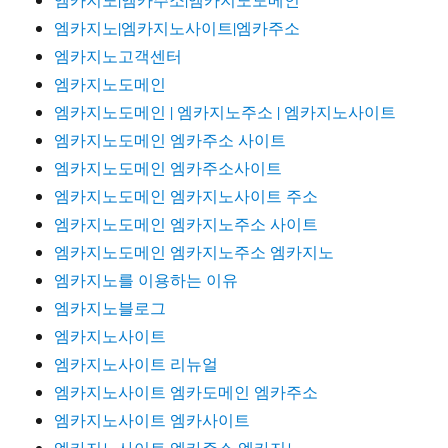
엠카지노|엠카지노사이트|엠카주소
엠카지노고객센터
엠카지노도메인
엠카지노도메인 | 엠카지노주소 | 엠카지노사이트
엠카지노도메인 엠카주소 사이트
엠카지노도메인 엠카주소사이트
엠카지노도메인 엠카지노사이트 주소
엠카지노도메인 엠카지노주소 사이트
엠카지노도메인 엠카지노주소 엠카지노
엠카지노를 이용하는 이유
엠카지노블로그
엠카지노사이트
엠카지노사이트 리뉴얼
엠카지노사이트 엠카도메인 엠카주소
엠카지노사이트 엠카사이트
엠카지노사이트 엠카주소 엠카지노