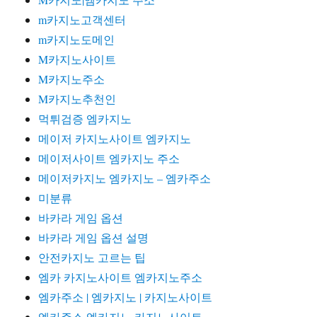
m카지노고객센터
m카지노도메인
M카지노사이트
M카지노주소
M카지노추천인
먹튀검증 엠카지노
메이저 카지노사이트 엠카지노
메이저사이트 엠카지노 주소
메이저카지노 엠카지노 – 엠카주소
미분류
바카라 게임 옵션
바카라 게임 옵션 설명
안전카지노 고르는 팁
엠카 카지노사이트 엠카지노주소
엠카주소 | 엠카지노 | 카지노사이트
엠카주소 엠카지노 카지노사이트