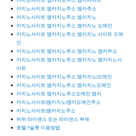
카지노사이트 엠카지노주소 엠카주소
카지노사이트 엠카지노주소 엠카지노
카지노사이트 엠카지노주소 엠카지노 도메인
카지노사이트 엠카지노주소 엠카지노 사이트 도메
인
카지노사이트 엠카지노주소 엠카지노 엠카주소
카지노사이트 엠카지노주소 엠카지노 엠카지노사
이트
카지노사이트 엠카지노주소 엠카지노|도메인
카지노사이트 엠카지노주소 엠카지노도메인
카지노사이트 엠카지노주소도메인 엠카
카지노사이트|엠카지노|엠카도메인주소
카지노사이트|엠카지노주소
허위 라이센스 또는 라이센스 부재
호텔 5슬롯 이용방법