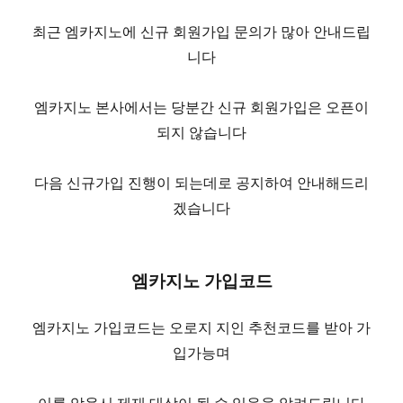
최근 엠카지노에 신규 회원가입 문의가 많아 안내드립
니다
엠카지노 본사에서는 당분간 신규 회원가입은 오픈이
되지 않습니다
다음 신규가입 진행이 되는데로 공지하여 안내해드리
겠습니다
엠카지노 가입코드
엠카지노 가입코드는 오로지 지인 추천코드를 받아 가
입가능며
이를 악용시 제재 대상이 될 수 있음을 알려드립니다