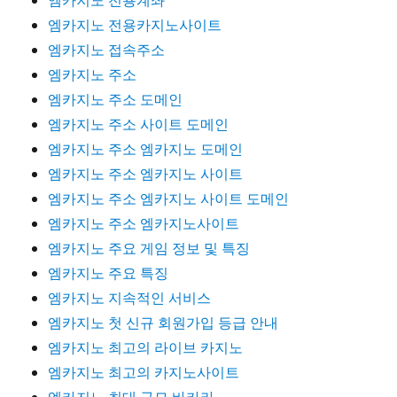
엠카지노 전용카지노사이트
엠카지노 접속주소
엠카지노 주소
엠카지노 주소 도메인
엠카지노 주소 사이트 도메인
엠카지노 주소 엠카지노 도메인
엠카지노 주소 엠카지노 사이트
엠카지노 주소 엠카지노 사이트 도메인
엠카지노 주소 엠카지노사이트
엠카지노 주요 게임 정보 및 특징
엠카지노 주요 특징
엠카지노 지속적인 서비스
엠카지노 첫 신규 회원가입 등급 안내
엠카지노 최고의 라이브 카지노
엠카지노 최고의 카지노사이트
엠카지노 최대 규모 바카라