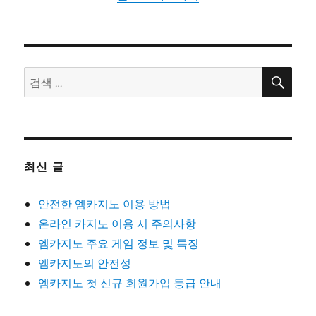
검
검
색
색:
최신 글
안전한 엠카지노 이용 방법
온라인 카지노 이용 시 주의사항
엠카지노 주요 게임 정보 및 특징
엠카지노의 안전성
엠카지노 첫 신규 회원가입 등급 안내