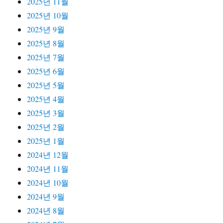
2025년 11월
2025년 10월
2025년 9월
2025년 8월
2025년 7월
2025년 6월
2025년 5월
2025년 4월
2025년 3월
2025년 2월
2025년 1월
2024년 12월
2024년 11월
2024년 10월
2024년 9월
2024년 8월