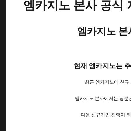
엠카지노 본사 공식 
엠카지노 본
현재 엠카지노는 
최근 엠카지노에 신규
엠카지노 본사에서는 당분간
다음 신규가입 진행이 