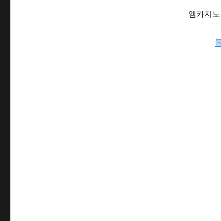
-엠카지노