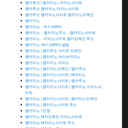
엠카주소 | 엠카지노 | 카지노사이트
엠카주소 엠카지노 카지노사이트
엠카주소 엠카지노사이트 엠카지노도메인
엠카지노
엠카지노 – M CASINO
엠카지노 – 엠카지노주소 – 엠카지노사이트
엠카지노 – 카지노사이트 엠카도메인 주소
엠카지노 (M CASINO) 설립
엠카지노 | 엠카주소 사이트 도메인
엠카지노 | 엠카지노 라이브카지노
엠카지노 | 엠카지노 카지노
엠카지노 | 엠카지노도메인 | 엠카주소
엠카지노 | 엠카지노사이트 | M카지노
엠카지노 | 엠카지노사이트 | 엠카주소
엠카지노 | 엠카지노사이트 | 엠카지노 카지노사
이트
엠카지노 | 엠카지노사이트 | 엠카지노도메인
엠카지노 | 엠카지노사이트 주소
엠카지노 1인칭
엠카지노 M카도메인 카지노사이트
엠카지노 M카지노사이트 주소