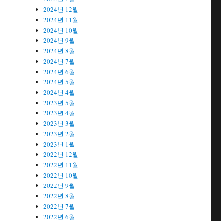
2024년 12월
2024년 11월
2024년 10월
2024년 9월
2024년 8월
2024년 7월
2024년 6월
2024년 5월
2024년 4월
2023년 5월
2023년 4월
2023년 3월
2023년 2월
2023년 1월
2022년 12월
2022년 11월
2022년 10월
2022년 9월
2022년 8월
2022년 7월
2022년 6월