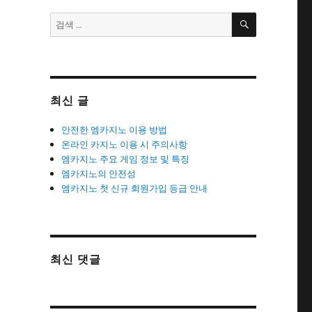
검
검
색
색:
최신 글
안전한 엠카지노 이용 방법
온라인 카지노 이용 시 주의사항
엠카지노 주요 게임 정보 및 특징
엠카지노의 안전성
엠카지노 첫 신규 회원가입 등급 안내
최신 댓글