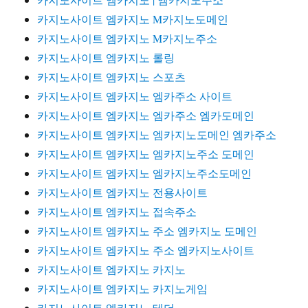
카지노사이트 엠카지노 M카지노도메인
카지노사이트 엠카지노 M카지노주소
카지노사이트 엠카지노 롤링
카지노사이트 엠카지노 스포츠
카지노사이트 엠카지노 엠카주소 사이트
카지노사이트 엠카지노 엠카주소 엠카도메인
카지노사이트 엠카지노 엠카지노도메인 엠카주소
카지노사이트 엠카지노 엠카지노주소 도메인
카지노사이트 엠카지노 엠카지노주소도메인
카지노사이트 엠카지노 전용사이트
카지노사이트 엠카지노 접속주소
카지노사이트 엠카지노 주소 엠카지노 도메인
카지노사이트 엠카지노 주소 엠카지노사이트
카지노사이트 엠카지노 카지노
카지노사이트 엠카지노 카지노게임
카지노사이트 엠카지노 테더