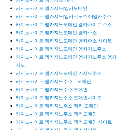
카지노사이트 엠카지노|엠카도메인
카지노사이트 엠카지노|엠카지노주소|엠카주소
카지노사이트 엠카지노도메인 엠카사이트 주소
카지노사이트 엠카지노도메인 엠카주소
카지노사이트 엠카지노도메인 엠카주소 사이트
카지노사이트 엠카지노도메인 엠카지노주소
카지노사이트 엠카지노도메인 엠카지노주소 엠카
지노
카지노사이트 엠카지노도메인 카지노주소
카지노사이트 엠카지노주소 – 도메인
카지노사이트 엠카지노주소 도메인
카지노사이트 엠카지노주소 도메인사이트
카지노사이트 엠카지노주소 엠카 도메인
카지노사이트 엠카지노주소 엠카도메인
카지노사이트 엠카지노주소 엠카도메인 사이트
카지노사이트 엠카지노주소 엠카사이트