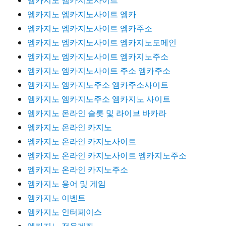
엠카지노 엠카지노사이트 엠카
엠카지노 엠카지노사이트 엠카주소
엠카지노 엠카지노사이트 엠카지노도메인
엠카지노 엠카지노사이트 엠카지노주소
엠카지노 엠카지노사이트 주소 엠카주소
엠카지노 엠카지노주소 엠카주소사이트
엠카지노 엠카지노주소 엠카지노 사이트
엠카지노 온라인 슬롯 및 라이브 바카라
엠카지노 온라인 카지노
엠카지노 온라인 카지노사이트
엠카지노 온라인 카지노사이트 엠카지노주소
엠카지노 온라인 카지노주소
엠카지노 용어 및 게임
엠카지노 이벤트
엠카지노 인터페이스
엠카지노 전용계좌