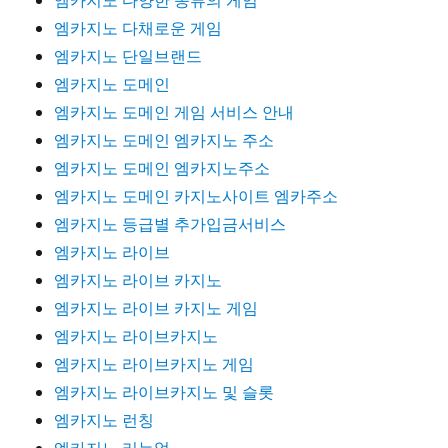
엠카지노 다채로운 게임
엠카지노 단일브랜드
엠카지노 도메인
엠카지노 도메인 게임 서비스 안내
엠카지노 도메인 엠카지노 주소
엠카지노 도메인 엠카지노주소
엠카지노 도메인 카지노사이트 엠카주소
엠카지노 등급별 추가입금서비스
엠카지노 라이브
엠카지노 라이브 카지노
엠카지노 라이브 카지노 게임
엠카지노 라이브카지노
엠카지노 라이브카지노 게임
엠카지노 라이브카지노 및 슬롯
엠카지노 런칭
엠카지노 리뉴얼