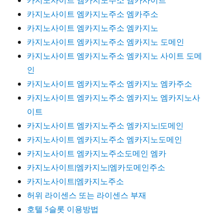
카지노사이트 엠카지노주소 엠카주소
카지노사이트 엠카지노주소 엠카지노
카지노사이트 엠카지노주소 엠카지노 도메인
카지노사이트 엠카지노주소 엠카지노 사이트 도메
인
카지노사이트 엠카지노주소 엠카지노 엠카주소
카지노사이트 엠카지노주소 엠카지노 엠카지노사
이트
카지노사이트 엠카지노주소 엠카지노|도메인
카지노사이트 엠카지노주소 엠카지노도메인
카지노사이트 엠카지노주소도메인 엠카
카지노사이트|엠카지노|엠카도메인주소
카지노사이트|엠카지노주소
허위 라이센스 또는 라이센스 부재
호텔 5슬롯 이용방법