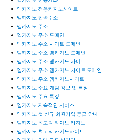
엠카지노 전용카지노사이트
엠카지노 접속주소
엠카지노 주소
엠카지노 주소 도메인
엠카지노 주소 사이트 도메인
엠카지노 주소 엠카지노 도메인
엠카지노 주소 엠카지노 사이트
엠카지노 주소 엠카지노 사이트 도메인
엠카지노 주소 엠카지노사이트
엠카지노 주요 게임 정보 및 특징
엠카지노 주요 특징
엠카지노 지속적인 서비스
엠카지노 첫 신규 회원가입 등급 안내
엠카지노 최고의 라이브 카지노
엠카지노 최고의 카지노사이트
엠카지노 최대 규모 바카라