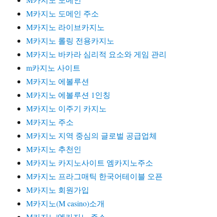
M카지노 도메인 주소
M카지노 라이브카지노
M카지노 롤링 전용카지노
M카지노 바카라 심리적 요소와 게임 관리
m카지노 사이트
M카지노 에볼루션
M카지노 에볼루션 1인칭
M카지노 이주기 카지노
M카지노 주소
M카지노 지역 중심의 글로벌 공급업체
M카지노 추천인
M카지노 카지노사이트 엠카지노주소
M카지노 프라그매틱 한국어테이블 오픈
M카지노 회원가입
M카지노(M casino)소개
M카지노|엠카지노 주소