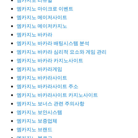
엠카지노 마이크로 이벤트
엠카지노 메이저사이트
엠카지노 메이저카지노
엠카지노 바카라
엠카지노 바카라 배팅시스템 분석
엠카지노 바카라 심리적 요소와 게임 관리
엠카지노 바카라 카지노사이트
엠카지노 바카라게임
엠카지노 바카라사이트
엠카지노 바카라사이트 주소
엠카지노 바카라사이트 카지노사이트
엠카지노 보너스 관련 주의사항
엠카지노 보안시스템
엠카지노 보증업체
엠카지노 브랜드
엠카지노 블로그