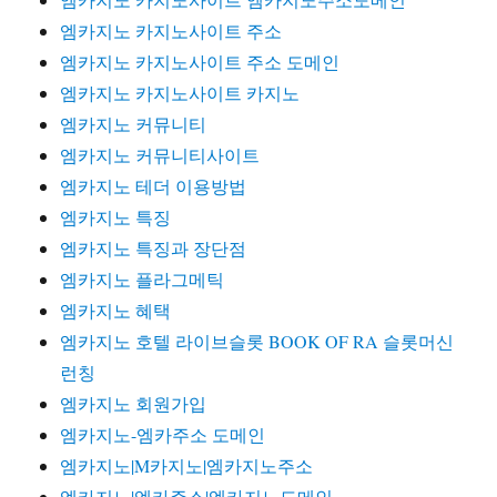
엠카지노 카지노사이트 주소
엠카지노 카지노사이트 주소 도메인
엠카지노 카지노사이트 카지노
엠카지노 커뮤니티
엠카지노 커뮤니티사이트
엠카지노 테더 이용방법
엠카지노 특징
엠카지노 특징과 장단점
엠카지노 플라그메틱
엠카지노 혜택
엠카지노 호텔 라이브슬롯 BOOK OF RA 슬롯머신
런칭
엠카지노 회원가입
엠카지노-엠카주소 도메인
엠카지노|M카지노|엠카지노주소
엠카지노|엠카주소|엠카지노도메인