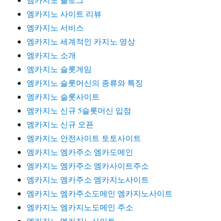
엠카지노 사이트 리뷰
엠카지노 서비스
엠카지노 세계적인 카지노 영상
엠카지노 소개
엠카지노 슬롯게임
엠카지노 슬롯머신의 종류와 특징
엠카지노 슬롯사이트
엠카지노 신규 5슬롯머신 입점
엠카지노 신규 오픈
엠카지노 안전사이트 토토사이트
엠카지노 엠카주소 엠카도메인
엠카지노 엠카주소 엠카사이트주소
엠카지노 엠카주소 엠카지노사이트
엠카지노 엠카주소도메인 엠카지노사이트
엠카지노 엠카지노도메인 주소
엠카지노 엠카지노사이트