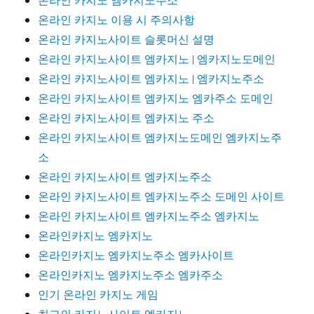
온라인 카지노 이용 시 주의사항
온라인 카지노사이트 슬롯머신 설명
온라인 카지노사이트 엠카지노 | 엠카지노도메인
온라인 카지노사이트 엠카지노 | 엠카지노주소
온라인 카지노사이트 엠카지노 엠카주소 도메인
온라인 카지노사이트 엠카지노 주소
온라인 카지노사이트 엠카지노도메인 엠카지노주
소
온라인 카지노사이트 엠카지노주소
온라인 카지노사이트 엠카지노주소 도메인 사이트
온라인 카지노사이트 엠카지노주소 엠카지노
온라인카지노 엠카지노
온라인카지노 엠카지노주소 엠카사이트
온라인카지노 엠카지노주소 엠카주소
인기 온라인 카지노 게임
최고의 카지노사이트 엠카지노