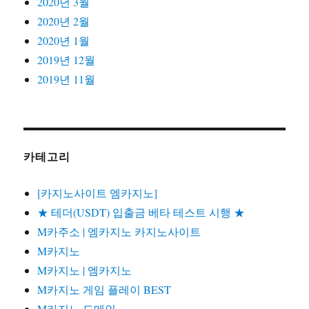
2020년 3월
2020년 2월
2020년 1월
2019년 12월
2019년 11월
카테고리
[카지노사이트 엠카지노]
★ 테더(USDT) 입출금 베타 테스트 시행 ★
M카주소 | 엠카지노 카지노사이트
M카지노
M카지노 | 엠카지노
M카지노 게임 플레이 BEST
M카지노 도메인