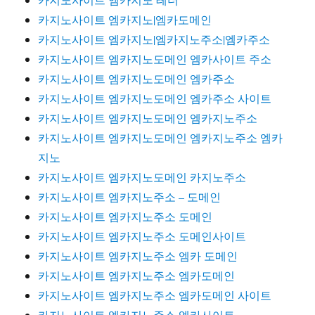
카지노사이트 엠카지노|엠카도메인
카지노사이트 엠카지노|엠카지노주소|엠카주소
카지노사이트 엠카지노도메인 엠카사이트 주소
카지노사이트 엠카지노도메인 엠카주소
카지노사이트 엠카지노도메인 엠카주소 사이트
카지노사이트 엠카지노도메인 엠카지노주소
카지노사이트 엠카지노도메인 엠카지노주소 엠카
지노
카지노사이트 엠카지노도메인 카지노주소
카지노사이트 엠카지노주소 – 도메인
카지노사이트 엠카지노주소 도메인
카지노사이트 엠카지노주소 도메인사이트
카지노사이트 엠카지노주소 엠카 도메인
카지노사이트 엠카지노주소 엠카도메인
카지노사이트 엠카지노주소 엠카도메인 사이트
카지노사이트 엠카지노주소 엠카사이트