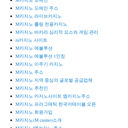
M카지노 도메인 주소
M카지노 라이브카지노
M카지노 롤링 전용카지노
M카지노 바카라 심리적 요소와 게임 관리
m카지노 사이트
M카지노 에볼루션
M카지노 에볼루션 1인칭
M카지노 이주기 카지노
M카지노 주소
M카지노 지역 중심의 글로벌 공급업체
M카지노 추천인
M카지노 카지노사이트 엠카지노주소
M카지노 프라그매틱 한국어테이블 오픈
M카지노 회원가입
M카지노(M casino)소개
M카지노|엠카지노 주소