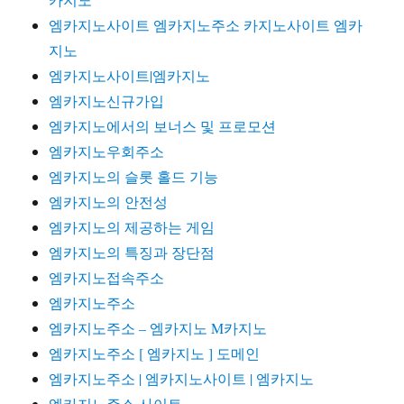
엠카지노사이트 엠카지노주소 카지노사이트 엠카
지노
엠카지노사이트|엠카지노
엠카지노신규가입
엠카지노에서의 보너스 및 프로모션
엠카지노우회주소
엠카지노의 슬롯 홀드 기능
엠카지노의 안전성
엠카지노의 제공하는 게임
엠카지노의 특징과 장단점
엠카지노접속주소
엠카지노주소
엠카지노주소 – 엠카지노 M카지노
엠카지노주소 [ 엠카지노 ] 도메인
엠카지노주소 | 엠카지노사이트 | 엠카지노
엠카지노주소 사이트