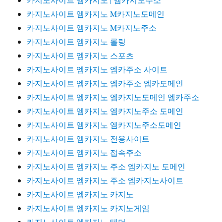
카지노사이트 엠카지노 M카지노도메인
카지노사이트 엠카지노 M카지노주소
카지노사이트 엠카지노 롤링
카지노사이트 엠카지노 스포츠
카지노사이트 엠카지노 엠카주소 사이트
카지노사이트 엠카지노 엠카주소 엠카도메인
카지노사이트 엠카지노 엠카지노도메인 엠카주소
카지노사이트 엠카지노 엠카지노주소 도메인
카지노사이트 엠카지노 엠카지노주소도메인
카지노사이트 엠카지노 전용사이트
카지노사이트 엠카지노 접속주소
카지노사이트 엠카지노 주소 엠카지노 도메인
카지노사이트 엠카지노 주소 엠카지노사이트
카지노사이트 엠카지노 카지노
카지노사이트 엠카지노 카지노게임
카지노사이트 엠카지노 테더