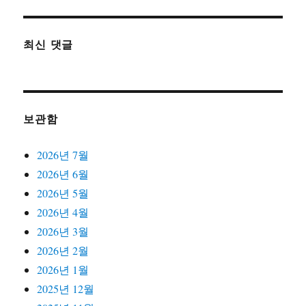
최신 댓글
보관함
2026년 7월
2026년 6월
2026년 5월
2026년 4월
2026년 3월
2026년 2월
2026년 1월
2025년 12월