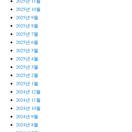
2025년 11월
2025년 10월
2025년 9월
2025년 8월
2025년 7월
2025년 6월
2025년 5월
2025년 4월
2025년 3월
2025년 2월
2025년 1월
2024년 12월
2024년 11월
2024년 10월
2024년 9월
2024년 8월