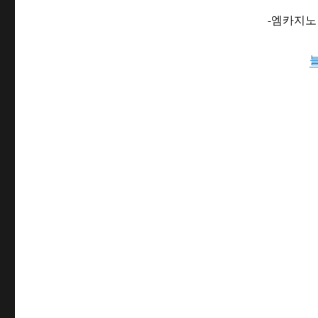
-엠카지노