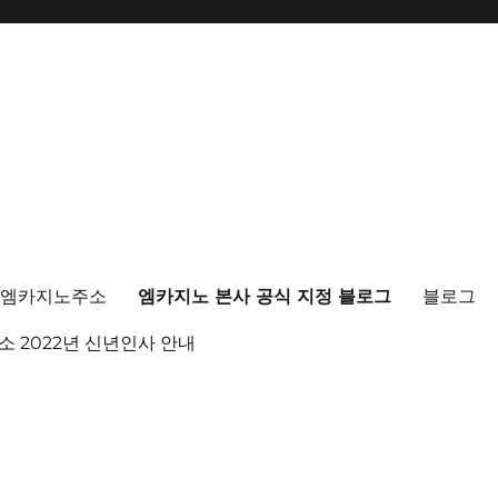
엠카지노주소
엠카지노 본사 공식 지정 블로그
블로그
 2022년 신년인사 안내