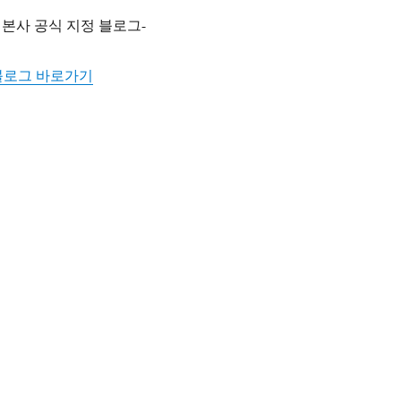
 본사 공식 지정 블로그-
블로그 바로가기