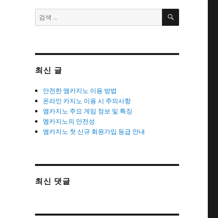
검
검
색
색:
최신 글
안전한 엠카지노 이용 방법
온라인 카지노 이용 시 주의사항
엠카지노 주요 게임 정보 및 특징
엠카지노의 안전성
엠카지노 첫 신규 회원가입 등급 안내
최신 댓글