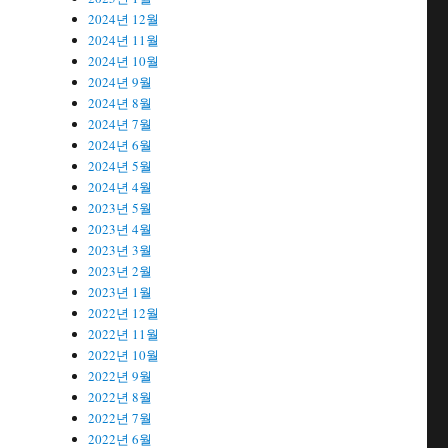
2024년 12월
2024년 11월
2024년 10월
2024년 9월
2024년 8월
2024년 7월
2024년 6월
2024년 5월
2024년 4월
2023년 5월
2023년 4월
2023년 3월
2023년 2월
2023년 1월
2022년 12월
2022년 11월
2022년 10월
2022년 9월
2022년 8월
2022년 7월
2022년 6월