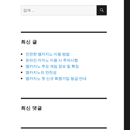
검
검
색
색:
최신 글
안전한 엠카지노 이용 방법
온라인 카지노 이용 시 주의사항
엠카지노 주요 게임 정보 및 특징
엠카지노의 안전성
엠카지노 첫 신규 회원가입 등급 안내
최신 댓글