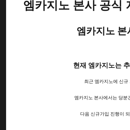
엠카지노 본사 공식 
엠카지노 본
현재 엠카지노는 
최근 엠카지노에 신규
엠카지노 본사에서는 당분간
다음 신규가입 진행이 