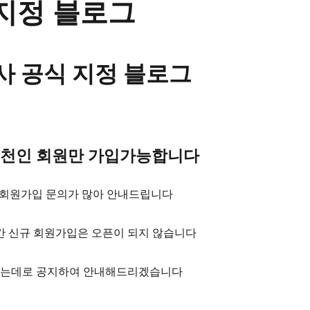
지정 블로그
사 공식 지정 블로그
추천인 회원만 가입가능합니다
 회원가입 문의가 많아 안내드립니다
 신규 회원가입은 오픈이 되지 않습니다
되는데로 공지하여 안내해드리겠습니다