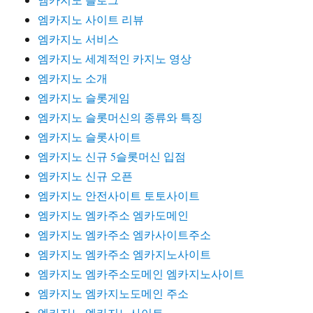
엠카지노 사이트 리뷰
엠카지노 서비스
엠카지노 세계적인 카지노 영상
엠카지노 소개
엠카지노 슬롯게임
엠카지노 슬롯머신의 종류와 특징
엠카지노 슬롯사이트
엠카지노 신규 5슬롯머신 입점
엠카지노 신규 오픈
엠카지노 안전사이트 토토사이트
엠카지노 엠카주소 엠카도메인
엠카지노 엠카주소 엠카사이트주소
엠카지노 엠카주소 엠카지노사이트
엠카지노 엠카주소도메인 엠카지노사이트
엠카지노 엠카지노도메인 주소
엠카지노 엠카지노사이트