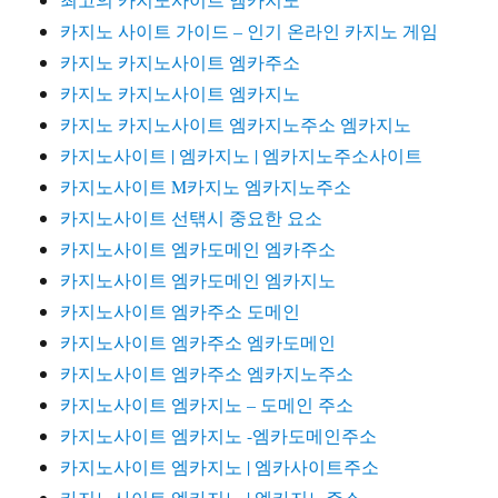
카지노 사이트 가이드 – 인기 온라인 카지노 게임
카지노 카지노사이트 엠카주소
카지노 카지노사이트 엠카지노
카지노 카지노사이트 엠카지노주소 엠카지노
카지노사이트 | 엠카지노 | 엠카지노주소사이트
카지노사이트 M카지노 엠카지노주소
카지노사이트 선탞시 중요한 요소
카지노사이트 엠카도메인 엠카주소
카지노사이트 엠카도메인 엠카지노
카지노사이트 엠카주소 도메인
카지노사이트 엠카주소 엠카도메인
카지노사이트 엠카주소 엠카지노주소
카지노사이트 엠카지노 – 도메인 주소
카지노사이트 엠카지노 -엠카도메인주소
카지노사이트 엠카지노 | 엠카사이트주소
카지노사이트 엠카지노 | 엠카지노주소