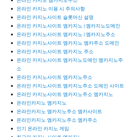
온라인 카지노 이용 시 주의사항
온라인 카지노사이트 슬롯머신 설명
온라인 카지노사이트 엠카지노 | 엠카지노도메인
온라인 카지노사이트 엠카지노 | 엠카지노주소
온라인 카지노사이트 엠카지노 엠카주소 도메인
온라인 카지노사이트 엠카지노 주소
온라인 카지노사이트 엠카지노도메인 엠카지노주
소
온라인 카지노사이트 엠카지노주소
온라인 카지노사이트 엠카지노주소 도메인 사이트
온라인 카지노사이트 엠카지노주소 엠카지노
온라인카지노 엠카지노
온라인카지노 엠카지노주소 엠카사이트
온라인카지노 엠카지노주소 엠카주소
인기 온라인 카지노 게임
최고의 카지노사이트 엠카지노