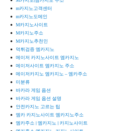
m카지노고객센터
m카지노도메인
M카지노사이트
M카지노주소
M카지노추천인
먹튀검증 엠카지노
메이저 카지노사이트 엠카지노
메이저사이트 엠카지노 주소
메이저카지노 엠카지노 – 엠카주소
미분류
바카라 게임 옵션
바카라 게임 옵션 설명
안전카지노 고르는 팁
엠카 카지노사이트 엠카지노주소
엠카주소 | 엠카지노 | 카지노사이트
엠카주소 엠카지노 카지노사이트