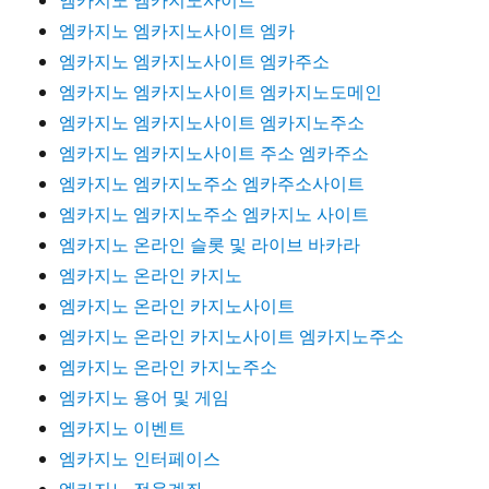
엠카지노 엠카지노사이트 엠카
엠카지노 엠카지노사이트 엠카주소
엠카지노 엠카지노사이트 엠카지노도메인
엠카지노 엠카지노사이트 엠카지노주소
엠카지노 엠카지노사이트 주소 엠카주소
엠카지노 엠카지노주소 엠카주소사이트
엠카지노 엠카지노주소 엠카지노 사이트
엠카지노 온라인 슬롯 및 라이브 바카라
엠카지노 온라인 카지노
엠카지노 온라인 카지노사이트
엠카지노 온라인 카지노사이트 엠카지노주소
엠카지노 온라인 카지노주소
엠카지노 용어 및 게임
엠카지노 이벤트
엠카지노 인터페이스
엠카지노 전용계좌