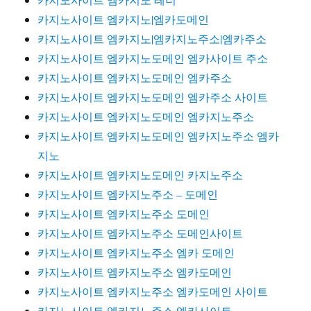
카지노사이트 엠카지노|엠카도메인
카지노사이트 엠카지노|엠카지노주소|엠카주소
카지노사이트 엠카지노도메인 엠카사이트 주소
카지노사이트 엠카지노도메인 엠카주소
카지노사이트 엠카지노도메인 엠카주소 사이트
카지노사이트 엠카지노도메인 엠카지노주소
카지노사이트 엠카지노도메인 엠카지노주소 엠카
지노
카지노사이트 엠카지노도메인 카지노주소
카지노사이트 엠카지노주소 – 도메인
카지노사이트 엠카지노주소 도메인
카지노사이트 엠카지노주소 도메인사이트
카지노사이트 엠카지노주소 엠카 도메인
카지노사이트 엠카지노주소 엠카도메인
카지노사이트 엠카지노주소 엠카도메인 사이트
카지노사이트 엠카지노주소 엠카사이트