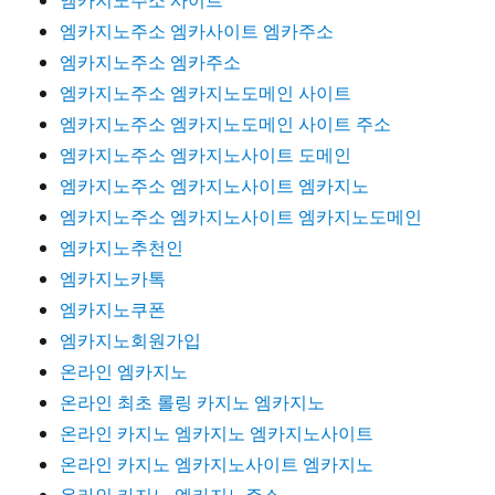
엠카지노주소 엠카사이트 엠카주소
엠카지노주소 엠카주소
엠카지노주소 엠카지노도메인 사이트
엠카지노주소 엠카지노도메인 사이트 주소
엠카지노주소 엠카지노사이트 도메인
엠카지노주소 엠카지노사이트 엠카지노
엠카지노주소 엠카지노사이트 엠카지노도메인
엠카지노추천인
엠카지노카톡
엠카지노쿠폰
엠카지노회원가입
온라인 엠카지노
온라인 최초 롤링 카지노 엠카지노
온라인 카지노 엠카지노 엠카지노사이트
온라인 카지노 엠카지노사이트 엠카지노
온라인 카지노 엠카지노주소