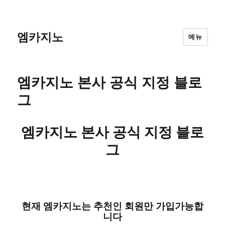
엠카지노
메뉴
엠카지노 본사 공식 지정 블로
그
엠카지노 본사 공식 지정 블로
그
현재 엠카지노는 추천인 회원만 가입가능합
니다