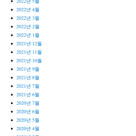
2022년 5월
2022년 4월
2022년 3월
2022년 2월
2022년 1월
2021년 12월
2021년 11월
2021년 10월
2021년 9월
2021년 8월
2021년 7월
2021년 6월
2020년 7월
2020년 6월
2020년 5월
2020년 4월