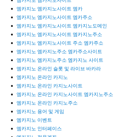
엠카지노 엠카지노사이트 엠카
엠카지노 엠카지노사이트 엠카주소
엠카지노 엠카지노사이트 엠카지노도메인
엠카지노 엠카지노사이트 엠카지노주소
엠카지노 엠카지노사이트 주소 엠카주소
엠카지노 엠카지노주소 엠카주소사이트
엠카지노 엠카지노주소 엠카지노 사이트
엠카지노 온라인 슬롯 및 라이브 바카라
엠카지노 온라인 카지노
엠카지노 온라인 카지노사이트
엠카지노 온라인 카지노사이트 엠카지노주소
엠카지노 온라인 카지노주소
엠카지노 용어 및 게임
엠카지노 이벤트
엠카지노 인터페이스
엠카지노 전용계좌