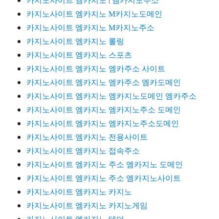
카지노사이트 엠카지노 M카지노도메인
카지노사이트 엠카지노 M카지노주소
카지노사이트 엠카지노 롤링
카지노사이트 엠카지노 스포츠
카지노사이트 엠카지노 엠카주소 사이트
카지노사이트 엠카지노 엠카주소 엠카도메인
카지노사이트 엠카지노 엠카지노도메인 엠카주소
카지노사이트 엠카지노 엠카지노주소 도메인
카지노사이트 엠카지노 엠카지노주소도메인
카지노사이트 엠카지노 전용사이트
카지노사이트 엠카지노 접속주소
카지노사이트 엠카지노 주소 엠카지노 도메인
카지노사이트 엠카지노 주소 엠카지노사이트
카지노사이트 엠카지노 카지노
카지노사이트 엠카지노 카지노게임
카지노사이트 엠카지노 테더