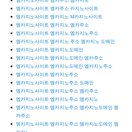
엠카지노사이트 엠카주소 카지노사이트
엠카지노사이트 엠카지노 M카지노사이트
엠카지노사이트 엠카지노 엠카주소
엠카지노사이트 엠카지노 엠카지노주소
엠카지노사이트 엠카지노 주소 엠카지노 도메인
엠카지노사이트 엠카지노도메인
엠카지노사이트 엠카지노도메인 엠카주소
엠카지노사이트 엠카지노도메인 엠카지노주소
엠카지노사이트 엠카지노주소
엠카지노사이트 엠카지노주소 도메인
엠카지노사이트 엠카지노주소 엠카주소
엠카지노사이트 엠카지노주소 엠카지노
엠카지노사이트 엠카지노주소 엠카지노도메인 엠
카주소
엠카지노사이트 엠카지노주소 엠카지노도메인 엠
카지노