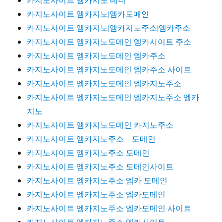
카지노사이트 엠카지노|엠카도메인
카지노사이트 엠카지노|엠카지노주소|엠카주소
카지노사이트 엠카지노도메인 엠카사이트 주소
카지노사이트 엠카지노도메인 엠카주소
카지노사이트 엠카지노도메인 엠카주소 사이트
카지노사이트 엠카지노도메인 엠카지노주소
카지노사이트 엠카지노도메인 엠카지노주소 엠카
지노
카지노사이트 엠카지노도메인 카지노주소
카지노사이트 엠카지노주소 – 도메인
카지노사이트 엠카지노주소 도메인
카지노사이트 엠카지노주소 도메인사이트
카지노사이트 엠카지노주소 엠카 도메인
카지노사이트 엠카지노주소 엠카도메인
카지노사이트 엠카지노주소 엠카도메인 사이트
카지노사이트 엠카지노주소 엠카사이트