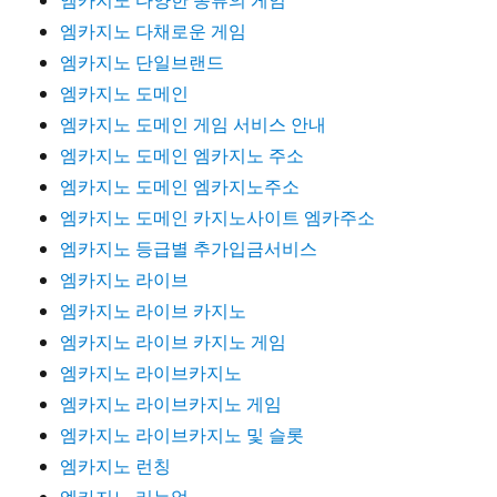
엠카지노 다채로운 게임
엠카지노 단일브랜드
엠카지노 도메인
엠카지노 도메인 게임 서비스 안내
엠카지노 도메인 엠카지노 주소
엠카지노 도메인 엠카지노주소
엠카지노 도메인 카지노사이트 엠카주소
엠카지노 등급별 추가입금서비스
엠카지노 라이브
엠카지노 라이브 카지노
엠카지노 라이브 카지노 게임
엠카지노 라이브카지노
엠카지노 라이브카지노 게임
엠카지노 라이브카지노 및 슬롯
엠카지노 런칭
엠카지노 리뉴얼