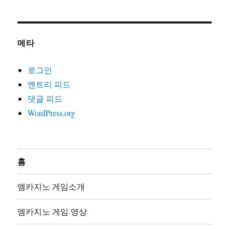
메타
로그인
엔트리 피드
댓글 피드
WordPress.org
홈
엠카지노 게임소개
엠카지노 게임 영상