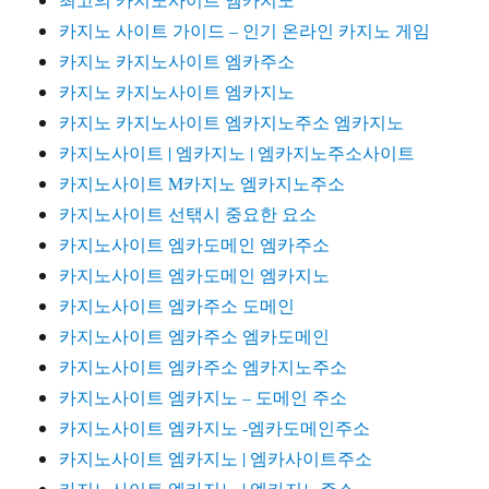
카지노 사이트 가이드 – 인기 온라인 카지노 게임
카지노 카지노사이트 엠카주소
카지노 카지노사이트 엠카지노
카지노 카지노사이트 엠카지노주소 엠카지노
카지노사이트 | 엠카지노 | 엠카지노주소사이트
카지노사이트 M카지노 엠카지노주소
카지노사이트 선탞시 중요한 요소
카지노사이트 엠카도메인 엠카주소
카지노사이트 엠카도메인 엠카지노
카지노사이트 엠카주소 도메인
카지노사이트 엠카주소 엠카도메인
카지노사이트 엠카주소 엠카지노주소
카지노사이트 엠카지노 – 도메인 주소
카지노사이트 엠카지노 -엠카도메인주소
카지노사이트 엠카지노 | 엠카사이트주소
카지노사이트 엠카지노 | 엠카지노주소