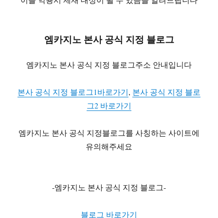
엠카지노 본사 공식 지정 블로그
엠카지노 본사 공식 지정 블로그주소 안내입니다
본사 공식 지정 블로그1바로가기
,
본사 공식 지정 블로
그2 바로가기
엠카지노 본사 공식 지정블로그를 사칭하는 사이트에
유의해주세요
-엠카지노 본사 공식 지정 블로그-
블로그 바로가기