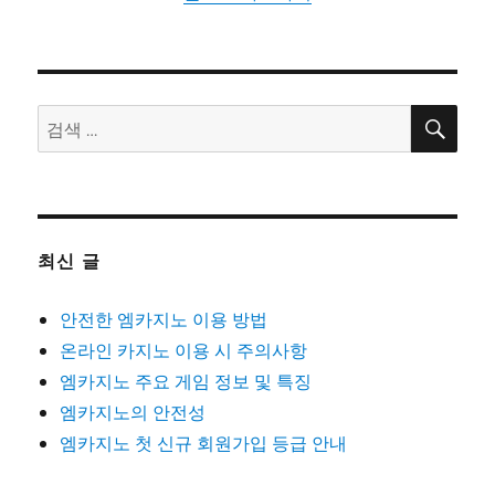
검
검
색
색:
최신 글
안전한 엠카지노 이용 방법
온라인 카지노 이용 시 주의사항
엠카지노 주요 게임 정보 및 특징
엠카지노의 안전성
엠카지노 첫 신규 회원가입 등급 안내