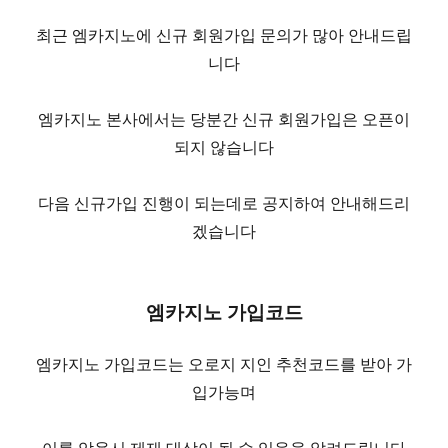
최근 엠카지노에 신규 회원가입 문의가 많아 안내드립
니다
엠카지노 본사에서는 당분간 신규 회원가입은 오픈이
되지 않습니다
다음 신규가입 진행이 되는데로 공지하여 안내해드리
겠습니다
엠카지노 가입코드
엠카지노 가입코드는 오로지 지인 추천코드를 받아 가
입가능며
이를 악용시 제재 대상이 될 수 있음을 알려드립니다