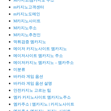
m카지노고객센터
m카지노도메인
M카지노사이트
M카지노주소
M카지노추천인
먹튀검증 엠카지노
메이저 카지노사이트 엠카지노
메이저사이트 엠카지노 주소
메이저카지노 엠카지노 – 엠카주소
미분류
바카라 게임 옵션
바카라 게임 옵션 설명
안전카지노 고르는 팁
엠카 카지노사이트 엠카지노주소
엠카주소 | 엠카지노 | 카지노사이트
엠카주소 엠카지노 카지노사이트