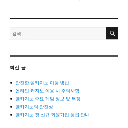
검
검
색
색:
최신 글
안전한 엠카지노 이용 방법
온라인 카지노 이용 시 주의사항
엠카지노 주요 게임 정보 및 특징
엠카지노의 안전성
엠카지노 첫 신규 회원가입 등급 안내