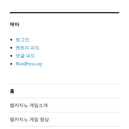
메타
로그인
엔트리 피드
댓글 피드
WordPress.org
홈
엠카지노 게임소개
엠카지노 게임 영상