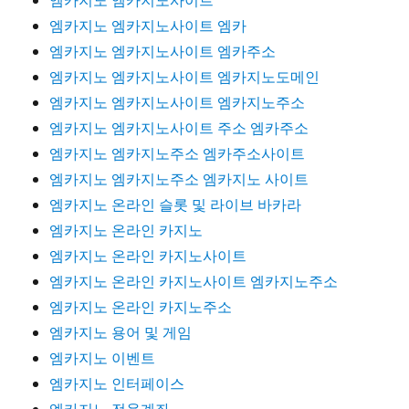
엠카지노 엠카지노사이트 엠카
엠카지노 엠카지노사이트 엠카주소
엠카지노 엠카지노사이트 엠카지노도메인
엠카지노 엠카지노사이트 엠카지노주소
엠카지노 엠카지노사이트 주소 엠카주소
엠카지노 엠카지노주소 엠카주소사이트
엠카지노 엠카지노주소 엠카지노 사이트
엠카지노 온라인 슬롯 및 라이브 바카라
엠카지노 온라인 카지노
엠카지노 온라인 카지노사이트
엠카지노 온라인 카지노사이트 엠카지노주소
엠카지노 온라인 카지노주소
엠카지노 용어 및 게임
엠카지노 이벤트
엠카지노 인터페이스
엠카지노 전용계좌