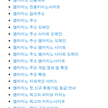
엠카지노 전용카지노사이트
엠카지노 접속주소
엠카지노 주소
엠카지노 주소 도메인
엠카지노 주소 사이트 도메인
엠카지노 주소 엠카지노 도메인
엠카지노 주소 엠카지노 사이트
엠카지노 주소 엠카지노 사이트 도메인
엠카지노 주소 엠카지노사이트
엠카지노 주요 게임 정보 및 특징
엠카지노 주요 특징
엠카지노 지속적인 서비스
엠카지노 첫 신규 회원가입 등급 안내
엠카지노 최고의 라이브 카지노
엠카지노 최고의 카지노사이트
엠카지노 최대 규모 바카라