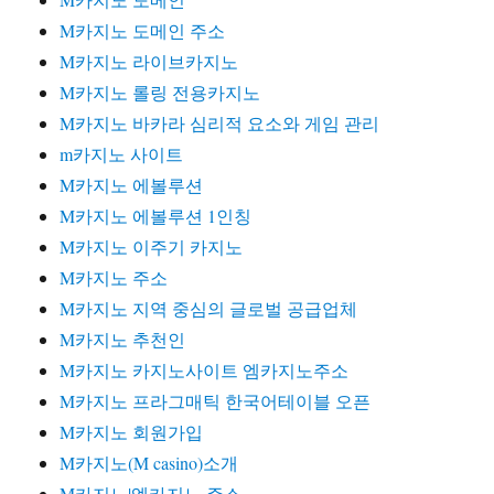
M카지노 도메인 주소
M카지노 라이브카지노
M카지노 롤링 전용카지노
M카지노 바카라 심리적 요소와 게임 관리
m카지노 사이트
M카지노 에볼루션
M카지노 에볼루션 1인칭
M카지노 이주기 카지노
M카지노 주소
M카지노 지역 중심의 글로벌 공급업체
M카지노 추천인
M카지노 카지노사이트 엠카지노주소
M카지노 프라그매틱 한국어테이블 오픈
M카지노 회원가입
M카지노(M casino)소개
M카지노|엠카지노 주소