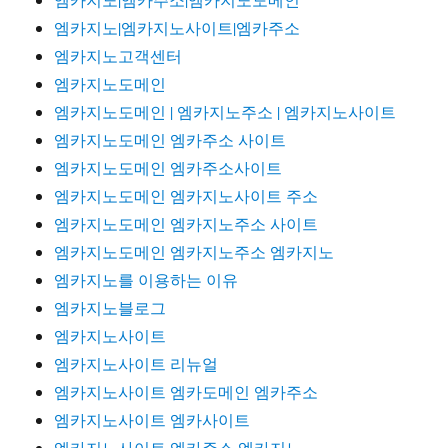
엠카지노|엠카지노사이트|엠카주소
엠카지노고객센터
엠카지노도메인
엠카지노도메인 | 엠카지노주소 | 엠카지노사이트
엠카지노도메인 엠카주소 사이트
엠카지노도메인 엠카주소사이트
엠카지노도메인 엠카지노사이트 주소
엠카지노도메인 엠카지노주소 사이트
엠카지노도메인 엠카지노주소 엠카지노
엠카지노를 이용하는 이유
엠카지노블로그
엠카지노사이트
엠카지노사이트 리뉴얼
엠카지노사이트 엠카도메인 엠카주소
엠카지노사이트 엠카사이트
엠카지노사이트 엠카주소 엠카지노