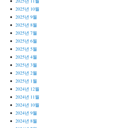
2025년 11월
2025년 10월
2025년 9월
2025년 8월
2025년 7월
2025년 6월
2025년 5월
2025년 4월
2025년 3월
2025년 2월
2025년 1월
2024년 12월
2024년 11월
2024년 10월
2024년 9월
2024년 8월