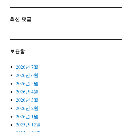
최신 댓글
보관함
2026년 7월
2026년 6월
2026년 5월
2026년 4월
2026년 3월
2026년 2월
2026년 1월
2025년 12월