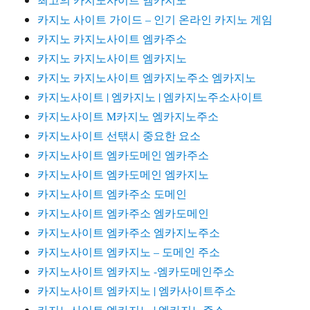
카지노 사이트 가이드 – 인기 온라인 카지노 게임
카지노 카지노사이트 엠카주소
카지노 카지노사이트 엠카지노
카지노 카지노사이트 엠카지노주소 엠카지노
카지노사이트 | 엠카지노 | 엠카지노주소사이트
카지노사이트 M카지노 엠카지노주소
카지노사이트 선탞시 중요한 요소
카지노사이트 엠카도메인 엠카주소
카지노사이트 엠카도메인 엠카지노
카지노사이트 엠카주소 도메인
카지노사이트 엠카주소 엠카도메인
카지노사이트 엠카주소 엠카지노주소
카지노사이트 엠카지노 – 도메인 주소
카지노사이트 엠카지노 -엠카도메인주소
카지노사이트 엠카지노 | 엠카사이트주소
카지노사이트 엠카지노 | 엠카지노주소