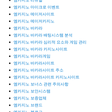
엠카지노 마이크로 이벤트
엠카지노 메이저사이트
엠카지노 메이저카지노
엠카지노 바카라
엠카지노 바카라 배팅시스템 분석
엠카지노 바카라 심리적 요소와 게임 관리
엠카지노 바카라 카지노사이트
엠카지노 바카라게임
엠카지노 바카라사이트
엠카지노 바카라사이트 주소
엠카지노 바카라사이트 카지노사이트
엠카지노 보너스 관련 주의사항
엠카지노 보안시스템
엠카지노 보증업체
엠카지노 브랜드
엠카지노 블로그