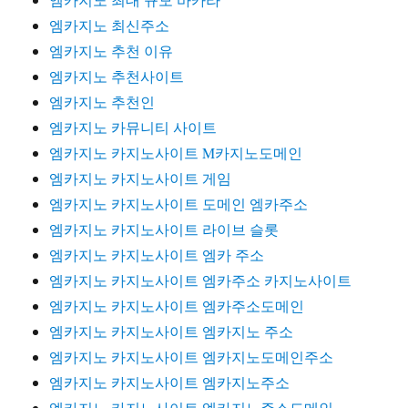
엠카지노 최신주소
엠카지노 추천 이유
엠카지노 추천사이트
엠카지노 추천인
엠카지노 카뮤니티 사이트
엠카지노 카지노사이트 M카지노도메인
엠카지노 카지노사이트 게임
엠카지노 카지노사이트 도메인 엠카주소
엠카지노 카지노사이트 라이브 슬롯
엠카지노 카지노사이트 엠카 주소
엠카지노 카지노사이트 엠카주소 카지노사이트
엠카지노 카지노사이트 엠카주소도메인
엠카지노 카지노사이트 엠카지노 주소
엠카지노 카지노사이트 엠카지노도메인주소
엠카지노 카지노사이트 엠카지노주소
엠카지노 카지노사이트 엠카지노주소도메인