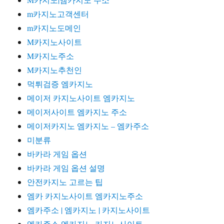
m카지노고객센터
m카지노도메인
M카지노사이트
M카지노주소
M카지노추천인
먹튀검증 엠카지노
메이저 카지노사이트 엠카지노
메이저사이트 엠카지노 주소
메이저카지노 엠카지노 – 엠카주소
미분류
바카라 게임 옵션
바카라 게임 옵션 설명
안전카지노 고르는 팁
엠카 카지노사이트 엠카지노주소
엠카주소 | 엠카지노 | 카지노사이트
엠카주소 엠카지노 카지노사이트