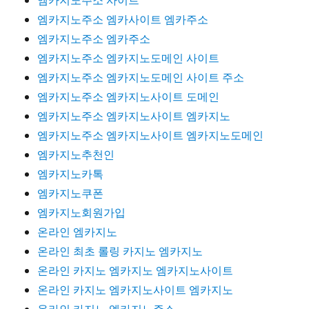
엠카지노주소 엠카사이트 엠카주소
엠카지노주소 엠카주소
엠카지노주소 엠카지노도메인 사이트
엠카지노주소 엠카지노도메인 사이트 주소
엠카지노주소 엠카지노사이트 도메인
엠카지노주소 엠카지노사이트 엠카지노
엠카지노주소 엠카지노사이트 엠카지노도메인
엠카지노추천인
엠카지노카톡
엠카지노쿠폰
엠카지노회원가입
온라인 엠카지노
온라인 최초 롤링 카지노 엠카지노
온라인 카지노 엠카지노 엠카지노사이트
온라인 카지노 엠카지노사이트 엠카지노
온라인 카지노 엠카지노주소