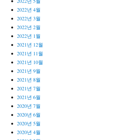
2022년 5월
2022년 4월
2022년 3월
2022년 2월
2022년 1월
2021년 12월
2021년 11월
2021년 10월
2021년 9월
2021년 8월
2021년 7월
2021년 6월
2020년 7월
2020년 6월
2020년 5월
2020년 4월