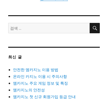
검
검
색
색:
최신 글
안전한 엠카지노 이용 방법
온라인 카지노 이용 시 주의사항
엠카지노 주요 게임 정보 및 특징
엠카지노의 안전성
엠카지노 첫 신규 회원가입 등급 안내