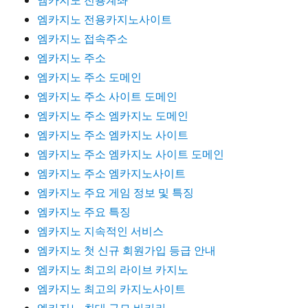
엠카지노 전용카지노사이트
엠카지노 접속주소
엠카지노 주소
엠카지노 주소 도메인
엠카지노 주소 사이트 도메인
엠카지노 주소 엠카지노 도메인
엠카지노 주소 엠카지노 사이트
엠카지노 주소 엠카지노 사이트 도메인
엠카지노 주소 엠카지노사이트
엠카지노 주요 게임 정보 및 특징
엠카지노 주요 특징
엠카지노 지속적인 서비스
엠카지노 첫 신규 회원가입 등급 안내
엠카지노 최고의 라이브 카지노
엠카지노 최고의 카지노사이트
엠카지노 최대 규모 바카라