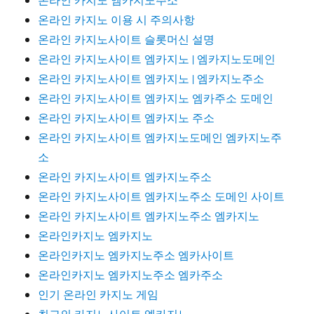
온라인 카지노 이용 시 주의사항
온라인 카지노사이트 슬롯머신 설명
온라인 카지노사이트 엠카지노 | 엠카지노도메인
온라인 카지노사이트 엠카지노 | 엠카지노주소
온라인 카지노사이트 엠카지노 엠카주소 도메인
온라인 카지노사이트 엠카지노 주소
온라인 카지노사이트 엠카지노도메인 엠카지노주
소
온라인 카지노사이트 엠카지노주소
온라인 카지노사이트 엠카지노주소 도메인 사이트
온라인 카지노사이트 엠카지노주소 엠카지노
온라인카지노 엠카지노
온라인카지노 엠카지노주소 엠카사이트
온라인카지노 엠카지노주소 엠카주소
인기 온라인 카지노 게임
최고의 카지노사이트 엠카지노