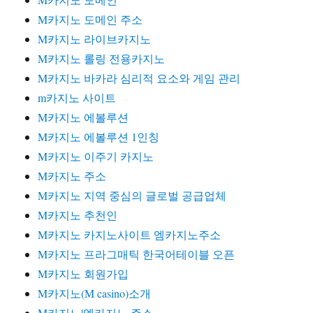
M카지노 도메인 주소
M카지노 라이브카지노
M카지노 롤링 전용카지노
M카지노 바카라 심리적 요소와 게임 관리
m카지노 사이트
M카지노 에볼루션
M카지노 에볼루션 1인칭
M카지노 이주기 카지노
M카지노 주소
M카지노 지역 중심의 글로벌 공급업체
M카지노 추천인
M카지노 카지노사이트 엠카지노주소
M카지노 프라그매틱 한국어테이블 오픈
M카지노 회원가입
M카지노(M casino)소개
M카지노|엠카지노 주소