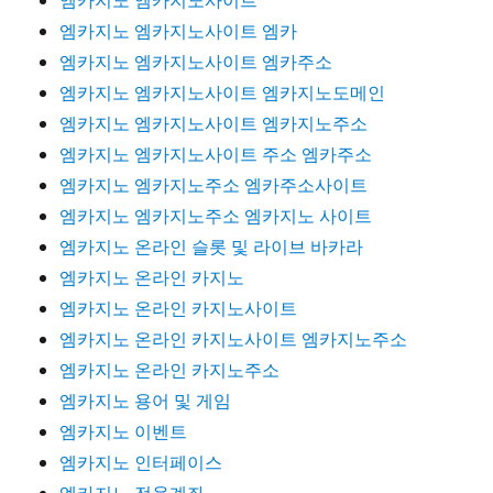
엠카지노 엠카지노사이트 엠카
엠카지노 엠카지노사이트 엠카주소
엠카지노 엠카지노사이트 엠카지노도메인
엠카지노 엠카지노사이트 엠카지노주소
엠카지노 엠카지노사이트 주소 엠카주소
엠카지노 엠카지노주소 엠카주소사이트
엠카지노 엠카지노주소 엠카지노 사이트
엠카지노 온라인 슬롯 및 라이브 바카라
엠카지노 온라인 카지노
엠카지노 온라인 카지노사이트
엠카지노 온라인 카지노사이트 엠카지노주소
엠카지노 온라인 카지노주소
엠카지노 용어 및 게임
엠카지노 이벤트
엠카지노 인터페이스
엠카지노 전용계좌