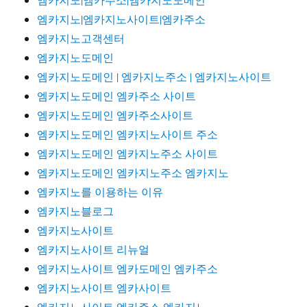
엠카지노|엠카지노사이트|엠카주소
엠카지노고객센터
엠카지노도메인
엠카지노도메인 | 엠카지노주소 | 엠카지노사이트
엠카지노도메인 엠카주소 사이트
엠카지노도메인 엠카주소사이트
엠카지노도메인 엠카지노사이트 주소
엠카지노도메인 엠카지노주소 사이트
엠카지노도메인 엠카지노주소 엠카지노
엠카지노를 이용하는 이유
엠카지노블로그
엠카지노사이트
엠카지노사이트 리뉴얼
엠카지노사이트 엠카도메인 엠카주소
엠카지노사이트 엠카사이트
엠카지노사이트 엠카주소 엠카지노