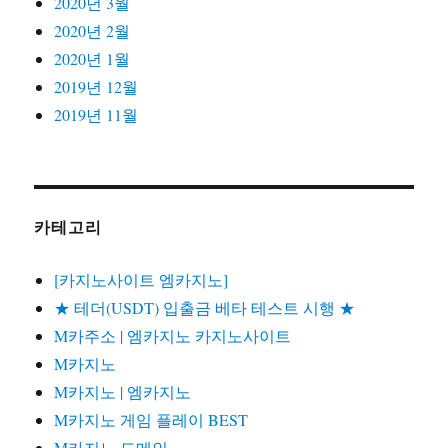
2020년 3월
2020년 2월
2020년 1월
2019년 12월
2019년 11월
카테고리
[카지노사이트 엠카지노]
★ 테더(USDT) 입출금 베타 테스트 시행 ★
M카주소 | 엠카지노 카지노사이트
M카지노
M카지노 | 엠카지노
M카지노 게임 플레이 BEST
M카지노 도메인