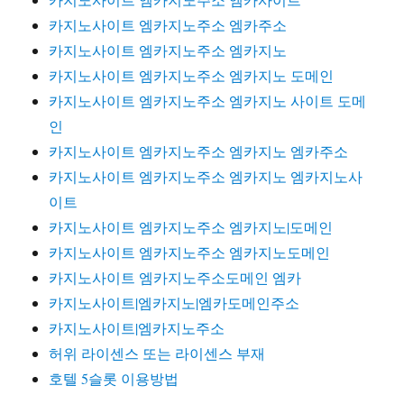
카지노사이트 엠카지노주소 엠카주소
카지노사이트 엠카지노주소 엠카지노
카지노사이트 엠카지노주소 엠카지노 도메인
카지노사이트 엠카지노주소 엠카지노 사이트 도메
인
카지노사이트 엠카지노주소 엠카지노 엠카주소
카지노사이트 엠카지노주소 엠카지노 엠카지노사
이트
카지노사이트 엠카지노주소 엠카지노|도메인
카지노사이트 엠카지노주소 엠카지노도메인
카지노사이트 엠카지노주소도메인 엠카
카지노사이트|엠카지노|엠카도메인주소
카지노사이트|엠카지노주소
허위 라이센스 또는 라이센스 부재
호텔 5슬롯 이용방법