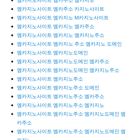
엠카지노사이트 엠카주소 카지노사이트
엠카지노사이트 엠카지노 M카지노사이트
엠카지노사이트 엠카지노 엠카주소
엠카지노사이트 엠카지노 엠카지노주소
엠카지노사이트 엠카지노 주소 엠카지노 도메인
엠카지노사이트 엠카지노도메인
엠카지노사이트 엠카지노도메인 엠카주소
엠카지노사이트 엠카지노도메인 엠카지노주소
엠카지노사이트 엠카지노주소
엠카지노사이트 엠카지노주소 도메인
엠카지노사이트 엠카지노주소 엠카주소
엠카지노사이트 엠카지노주소 엠카지노
엠카지노사이트 엠카지노주소 엠카지노도메인 엠
카주소
엠카지노사이트 엠카지노주소 엠카지노도메인 엠
카지노