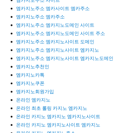
엠카지노주소 엠카사이트 엠카주소
엠카지노주소 엠카주소
엠카지노주소 엠카지노도메인 사이트
엠카지노주소 엠카지노도메인 사이트 주소
엠카지노주소 엠카지노사이트 도메인
엠카지노주소 엠카지노사이트 엠카지노
엠카지노주소 엠카지노사이트 엠카지노도메인
엠카지노추천인
엠카지노카톡
엠카지노쿠폰
엠카지노회원가입
온라인 엠카지노
온라인 최초 롤링 카지노 엠카지노
온라인 카지노 엠카지노 엠카지노사이트
온라인 카지노 엠카지노사이트 엠카지노
온라인 카지노 엠카지노주소