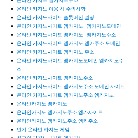
온라인 카지노 이용 시 주의사항
온라인 카지노사이트 슬롯머신 설명
온라인 카지노사이트 엠카지노 | 엠카지노도메인
온라인 카지노사이트 엠카지노 | 엠카지노주소
온라인 카지노사이트 엠카지노 엠카주소 도메인
온라인 카지노사이트 엠카지노 주소
온라인 카지노사이트 엠카지노도메인 엠카지노주
소
온라인 카지노사이트 엠카지노주소
온라인 카지노사이트 엠카지노주소 도메인 사이트
온라인 카지노사이트 엠카지노주소 엠카지노
온라인카지노 엠카지노
온라인카지노 엠카지노주소 엠카사이트
온라인카지노 엠카지노주소 엠카주소
인기 온라인 카지노 게임
최고의 카지노사이트 엠카지노