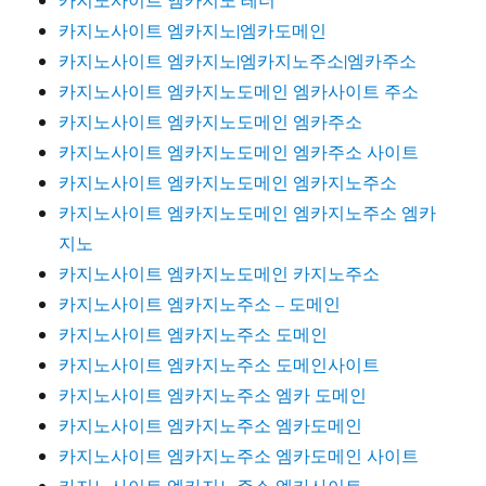
카지노사이트 엠카지노|엠카도메인
카지노사이트 엠카지노|엠카지노주소|엠카주소
카지노사이트 엠카지노도메인 엠카사이트 주소
카지노사이트 엠카지노도메인 엠카주소
카지노사이트 엠카지노도메인 엠카주소 사이트
카지노사이트 엠카지노도메인 엠카지노주소
카지노사이트 엠카지노도메인 엠카지노주소 엠카
지노
카지노사이트 엠카지노도메인 카지노주소
카지노사이트 엠카지노주소 – 도메인
카지노사이트 엠카지노주소 도메인
카지노사이트 엠카지노주소 도메인사이트
카지노사이트 엠카지노주소 엠카 도메인
카지노사이트 엠카지노주소 엠카도메인
카지노사이트 엠카지노주소 엠카도메인 사이트
카지노사이트 엠카지노주소 엠카사이트