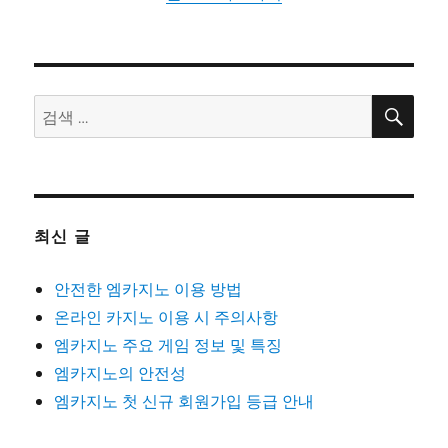
검
검
색
색:
최신 글
안전한 엠카지노 이용 방법
온라인 카지노 이용 시 주의사항
엠카지노 주요 게임 정보 및 특징
엠카지노의 안전성
엠카지노 첫 신규 회원가입 등급 안내