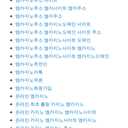
엠카지노주소 엠카사이트 엠카주소
엠카지노주소 엠카주소
엠카지노주소 엠카지노도메인 사이트
엠카지노주소 엠카지노도메인 사이트 주소
엠카지노주소 엠카지노사이트 도메인
엠카지노주소 엠카지노사이트 엠카지노
엠카지노주소 엠카지노사이트 엠카지노도메인
엠카지노추천인
엠카지노카톡
엠카지노쿠폰
엠카지노회원가입
온라인 엠카지노
온라인 최초 롤링 카지노 엠카지노
온라인 카지노 엠카지노 엠카지노사이트
온라인 카지노 엠카지노사이트 엠카지노
온라인 카지노 엠카지노주소