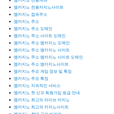
엠카지노 전용카지노사이트
엠카지노 접속주소
엠카지노 주소
엠카지노 주소 도메인
엠카지노 주소 사이트 도메인
엠카지노 주소 엠카지노 도메인
엠카지노 주소 엠카지노 사이트
엠카지노 주소 엠카지노 사이트 도메인
엠카지노 주소 엠카지노사이트
엠카지노 주요 게임 정보 및 특징
엠카지노 주요 특징
엠카지노 지속적인 서비스
엠카지노 첫 신규 회원가입 등급 안내
엠카지노 최고의 라이브 카지노
엠카지노 최고의 카지노사이트
엠카지노 최대 규모 바카라