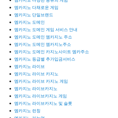
엠카지노 다채로운 게임
엠카지노 단일브랜드
엠카지노 도메인
엠카지노 도메인 게임 서비스 안내
엠카지노 도메인 엠카지노 주소
엠카지노 도메인 엠카지노주소
엠카지노 도메인 카지노사이트 엠카주소
엠카지노 등급별 추가입금서비스
엠카지노 라이브
엠카지노 라이브 카지노
엠카지노 라이브 카지노 게임
엠카지노 라이브카지노
엠카지노 라이브카지노 게임
엠카지노 라이브카지노 및 슬롯
엠카지노 런칭
엠카지노 리뉴얼