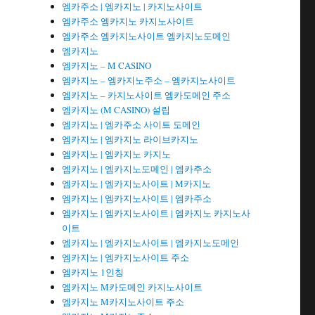
엠카주소 | 엠카지노 | 카지노사이트
엠카주소 엠카지노 카지노사이트
엠카주소 엠카지노사이트 엠카지노도메인
엠카지노
엠카지노 – M CASINO
엠카지노 – 엠카지노주소 – 엠카지노사이트
엠카지노 – 카지노사이트 엠카도메인 주소
엠카지노 (M CASINO) 설립
엠카지노 | 엠카주소 사이트 도메인
엠카지노 | 엠카지노 라이브카지노
엠카지노 | 엠카지노 카지노
엠카지노 | 엠카지노도메인 | 엠카주소
엠카지노 | 엠카지노사이트 | M카지노
엠카지노 | 엠카지노사이트 | 엠카주소
엠카지노 | 엠카지노사이트 | 엠카지노 카지노사
이트
엠카지노 | 엠카지노사이트 | 엠카지노도메인
엠카지노 | 엠카지노사이트 주소
엠카지노 1인칭
엠카지노 M카도메인 카지노사이트
엠카지노 M카지노사이트 주소