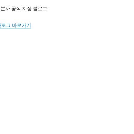
 본사 공식 지정 블로그-
블로그 바로가기