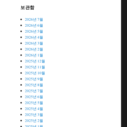
보관함
2026년 7월
2026년 6월
2026년 5월
2026년 4월
2026년 3월
2026년 2월
2026년 1월
2025년 12월
2025년 11월
2025년 10월
2025년 9월
2025년 8월
2025년 7월
2025년 6월
2025년 5월
2025년 4월
2025년 3월
2025년 2월
2025년 1월