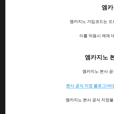
엠카
엠카지노 가입코드는 오
이를 악용시 제재 
엠카지노 본
엠카지노 본사 공
본사 공식 지정 블로그1
엠카지노 본사 공식 지정