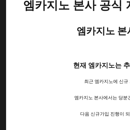
엠카지노 본사 공식 
엠카지노 본
현재 엠카지노는 
최근 엠카지노에 신규
엠카지노 본사에서는 당분간
다음 신규가입 진행이 