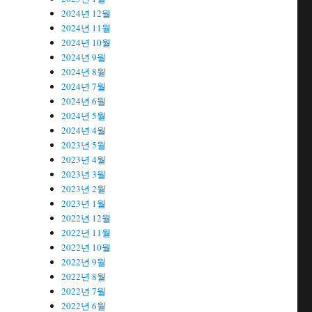
2024년 12월
2024년 11월
2024년 10월
2024년 9월
2024년 8월
2024년 7월
2024년 6월
2024년 5월
2024년 4월
2023년 5월
2023년 4월
2023년 3월
2023년 2월
2023년 1월
2022년 12월
2022년 11월
2022년 10월
2022년 9월
2022년 8월
2022년 7월
2022년 6월