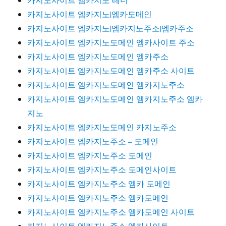
카지노사이트 엠카지노|엠카도메인
카지노사이트 엠카지노|엠카지노주소|엠카주소
카지노사이트 엠카지노도메인 엠카사이트 주소
카지노사이트 엠카지노도메인 엠카주소
카지노사이트 엠카지노도메인 엠카주소 사이트
카지노사이트 엠카지노도메인 엠카지노주소
카지노사이트 엠카지노도메인 엠카지노주소 엠카
지노
카지노사이트 엠카지노도메인 카지노주소
카지노사이트 엠카지노주소 – 도메인
카지노사이트 엠카지노주소 도메인
카지노사이트 엠카지노주소 도메인사이트
카지노사이트 엠카지노주소 엠카 도메인
카지노사이트 엠카지노주소 엠카도메인
카지노사이트 엠카지노주소 엠카도메인 사이트
카지노사이트 엠카지노주소 엠카사이트