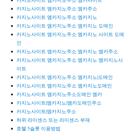
카지노사이트 엠카지노주소 엠카주소
카지노사이트 엠카지노주소 엠카지노
카지노사이트 엠카지노주소 엠카지노 도메인
카지노사이트 엠카지노주소 엠카지노 사이트 도메
인
카지노사이트 엠카지노주소 엠카지노 엠카주소
카지노사이트 엠카지노주소 엠카지노 엠카지노사
이트
카지노사이트 엠카지노주소 엠카지노|도메인
카지노사이트 엠카지노주소 엠카지노도메인
카지노사이트 엠카지노주소도메인 엠카
카지노사이트|엠카지노|엠카도메인주소
카지노사이트|엠카지노주소
허위 라이센스 또는 라이센스 부재
호텔 5슬롯 이용방법