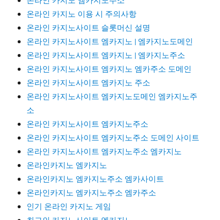
온라인 카지노 이용 시 주의사항
온라인 카지노사이트 슬롯머신 설명
온라인 카지노사이트 엠카지노 | 엠카지노도메인
온라인 카지노사이트 엠카지노 | 엠카지노주소
온라인 카지노사이트 엠카지노 엠카주소 도메인
온라인 카지노사이트 엠카지노 주소
온라인 카지노사이트 엠카지노도메인 엠카지노주
소
온라인 카지노사이트 엠카지노주소
온라인 카지노사이트 엠카지노주소 도메인 사이트
온라인 카지노사이트 엠카지노주소 엠카지노
온라인카지노 엠카지노
온라인카지노 엠카지노주소 엠카사이트
온라인카지노 엠카지노주소 엠카주소
인기 온라인 카지노 게임
최고의 카지노사이트 엠카지노