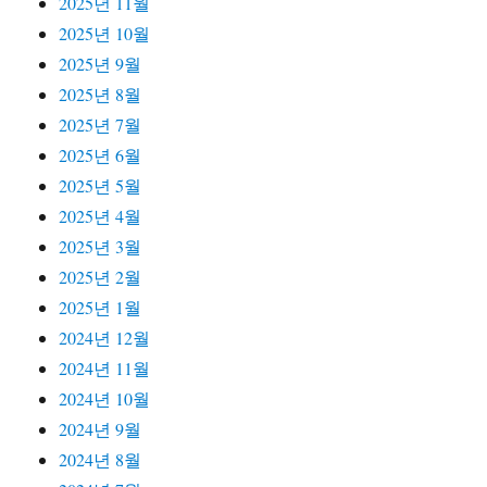
2025년 11월
2025년 10월
2025년 9월
2025년 8월
2025년 7월
2025년 6월
2025년 5월
2025년 4월
2025년 3월
2025년 2월
2025년 1월
2024년 12월
2024년 11월
2024년 10월
2024년 9월
2024년 8월