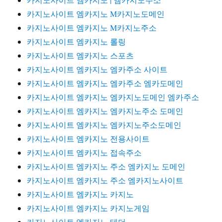
카지노사이트 엠카지노 M카지노도메인
카지노사이트 엠카지노 M카지노주소
카지노사이트 엠카지노 롤링
카지노사이트 엠카지노 스포츠
카지노사이트 엠카지노 엠카주소 사이트
카지노사이트 엠카지노 엠카주소 엠카도메인
카지노사이트 엠카지노 엠카지노도메인 엠카주소
카지노사이트 엠카지노 엠카지노주소 도메인
카지노사이트 엠카지노 엠카지노주소도메인
카지노사이트 엠카지노 전용사이트
카지노사이트 엠카지노 접속주소
카지노사이트 엠카지노 주소 엠카지노 도메인
카지노사이트 엠카지노 주소 엠카지노사이트
카지노사이트 엠카지노 카지노
카지노사이트 엠카지노 카지노게임
카지노사이트 엠카지노 테더