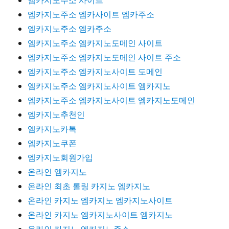
엠카지노주소 엠카사이트 엠카주소
엠카지노주소 엠카주소
엠카지노주소 엠카지노도메인 사이트
엠카지노주소 엠카지노도메인 사이트 주소
엠카지노주소 엠카지노사이트 도메인
엠카지노주소 엠카지노사이트 엠카지노
엠카지노주소 엠카지노사이트 엠카지노도메인
엠카지노추천인
엠카지노카톡
엠카지노쿠폰
엠카지노회원가입
온라인 엠카지노
온라인 최초 롤링 카지노 엠카지노
온라인 카지노 엠카지노 엠카지노사이트
온라인 카지노 엠카지노사이트 엠카지노
온라인 카지노 엠카지노주소