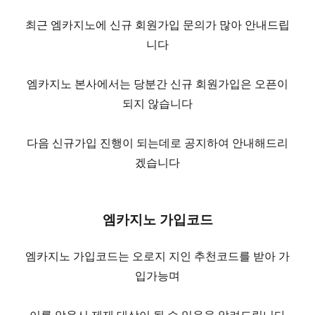
최근 엠카지노에 신규 회원가입 문의가 많아 안내드립
니다
엠카지노 본사에서는 당분간 신규 회원가입은 오픈이
되지 않습니다
다음 신규가입 진행이 되는데로 공지하여 안내해드리
겠습니다
엠카지노 가입코드
엠카지노 가입코드는 오로지 지인 추천코드를 받아 가
입가능며
이를 악용시 제재 대상이 될 수 있음을 알려드립니다