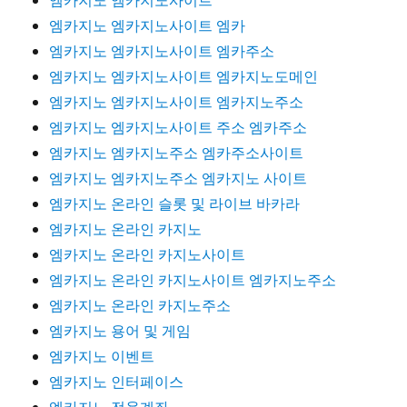
엠카지노 엠카지노사이트 엠카
엠카지노 엠카지노사이트 엠카주소
엠카지노 엠카지노사이트 엠카지노도메인
엠카지노 엠카지노사이트 엠카지노주소
엠카지노 엠카지노사이트 주소 엠카주소
엠카지노 엠카지노주소 엠카주소사이트
엠카지노 엠카지노주소 엠카지노 사이트
엠카지노 온라인 슬롯 및 라이브 바카라
엠카지노 온라인 카지노
엠카지노 온라인 카지노사이트
엠카지노 온라인 카지노사이트 엠카지노주소
엠카지노 온라인 카지노주소
엠카지노 용어 및 게임
엠카지노 이벤트
엠카지노 인터페이스
엠카지노 전용계좌