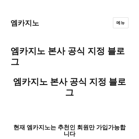
엠카지노
메뉴
엠카지노 본사 공식 지정 블로
그
엠카지노 본사 공식 지정 블로
그
현재 엠카지노는 추천인 회원만 가입가능합
니다