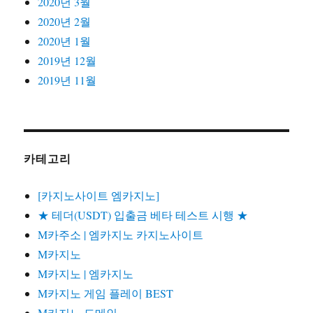
2020년 3월
2020년 2월
2020년 1월
2019년 12월
2019년 11월
카테고리
[카지노사이트 엠카지노]
★ 테더(USDT) 입출금 베타 테스트 시행 ★
M카주소 | 엠카지노 카지노사이트
M카지노
M카지노 | 엠카지노
M카지노 게임 플레이 BEST
M카지노 도메인