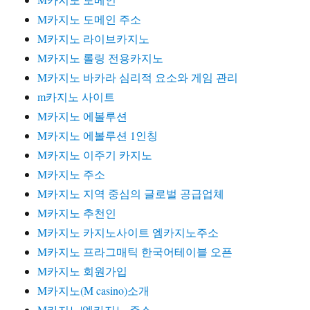
M카지노 도메인 주소
M카지노 라이브카지노
M카지노 롤링 전용카지노
M카지노 바카라 심리적 요소와 게임 관리
m카지노 사이트
M카지노 에볼루션
M카지노 에볼루션 1인칭
M카지노 이주기 카지노
M카지노 주소
M카지노 지역 중심의 글로벌 공급업체
M카지노 추천인
M카지노 카지노사이트 엠카지노주소
M카지노 프라그매틱 한국어테이블 오픈
M카지노 회원가입
M카지노(M casino)소개
M카지노|엠카지노 주소