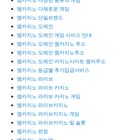
엠카지노 다채로운 게임
엠카지노 단일브랜드
엠카지노 도메인
엠카지노 도메인 게임 서비스 안내
엠카지노 도메인 엠카지노 주소
엠카지노 도메인 엠카지노주소
엠카지노 도메인 카지노사이트 엠카주소
엠카지노 등급별 추가입금서비스
엠카지노 라이브
엠카지노 라이브 카지노
엠카지노 라이브 카지노 게임
엠카지노 라이브카지노
엠카지노 라이브카지노 게임
엠카지노 라이브카지노 및 슬롯
엠카지노 런칭
엠카지노 리뉴얼