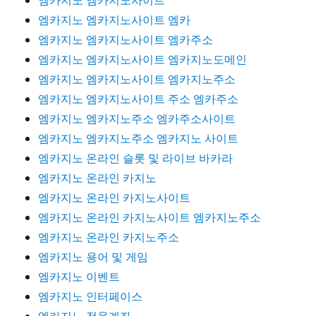
엠카지노 엠카지노사이트 엠카
엠카지노 엠카지노사이트 엠카주소
엠카지노 엠카지노사이트 엠카지노도메인
엠카지노 엠카지노사이트 엠카지노주소
엠카지노 엠카지노사이트 주소 엠카주소
엠카지노 엠카지노주소 엠카주소사이트
엠카지노 엠카지노주소 엠카지노 사이트
엠카지노 온라인 슬롯 및 라이브 바카라
엠카지노 온라인 카지노
엠카지노 온라인 카지노사이트
엠카지노 온라인 카지노사이트 엠카지노주소
엠카지노 온라인 카지노주소
엠카지노 용어 및 게임
엠카지노 이벤트
엠카지노 인터페이스
엠카지노 전용계좌