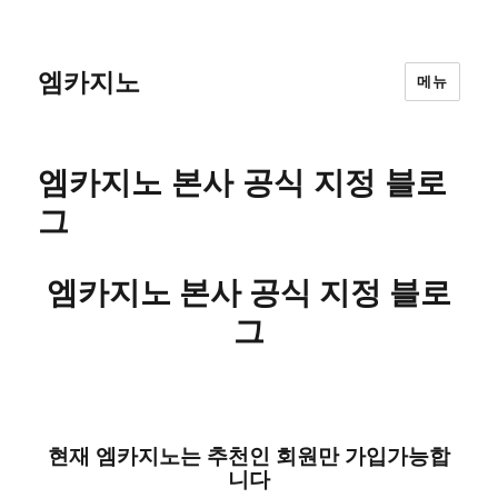
엠카지노
메뉴
엠카지노 본사 공식 지정 블로
그
엠카지노 본사 공식 지정 블로
그
현재 엠카지노는 추천인 회원만 가입가능합
니다