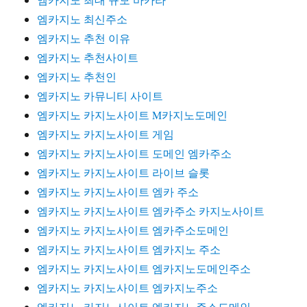
엠카지노 최신주소
엠카지노 추천 이유
엠카지노 추천사이트
엠카지노 추천인
엠카지노 카뮤니티 사이트
엠카지노 카지노사이트 M카지노도메인
엠카지노 카지노사이트 게임
엠카지노 카지노사이트 도메인 엠카주소
엠카지노 카지노사이트 라이브 슬롯
엠카지노 카지노사이트 엠카 주소
엠카지노 카지노사이트 엠카주소 카지노사이트
엠카지노 카지노사이트 엠카주소도메인
엠카지노 카지노사이트 엠카지노 주소
엠카지노 카지노사이트 엠카지노도메인주소
엠카지노 카지노사이트 엠카지노주소
엠카지노 카지노사이트 엠카지노주소도메인