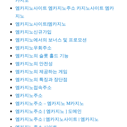
엠카지노사이트 엠카지노주소 카지노사이트 엠카
지노
엠카지노사이트|엠카지노
엠카지노신규가입
엠카지노에서의 보너스 및 프로모션
엠카지노우회주소
엠카지노의 슬롯 홀드 기능
엠카지노의 안전성
엠카지노의 제공하는 게임
엠카지노의 특징과 장단점
엠카지노접속주소
엠카지노주소
엠카지노주소 – 엠카지노 M카지노
엠카지노주소 [ 엠카지노 ] 도메인
엠카지노주소 | 엠카지노사이트 | 엠카지노
엠카지노주소 사이트