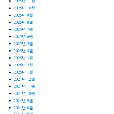
2025년 11월
2025년 10월
2025년 9월
2025년 8월
2025년 7월
2025년 6월
2025년 5월
2025년 4월
2025년 3월
2025년 2월
2025년 1월
2024년 12월
2024년 11월
2024년 10월
2024년 9월
2024년 8월