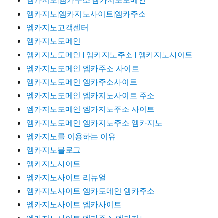
엠카지노|엠카지노사이트|엠카주소
엠카지노고객센터
엠카지노도메인
엠카지노도메인 | 엠카지노주소 | 엠카지노사이트
엠카지노도메인 엠카주소 사이트
엠카지노도메인 엠카주소사이트
엠카지노도메인 엠카지노사이트 주소
엠카지노도메인 엠카지노주소 사이트
엠카지노도메인 엠카지노주소 엠카지노
엠카지노를 이용하는 이유
엠카지노블로그
엠카지노사이트
엠카지노사이트 리뉴얼
엠카지노사이트 엠카도메인 엠카주소
엠카지노사이트 엠카사이트
엠카지노사이트 엠카주소 엠카지노