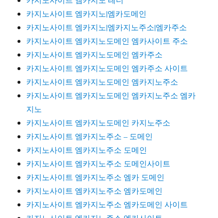
카지노사이트 엠카지노|엠카도메인
카지노사이트 엠카지노|엠카지노주소|엠카주소
카지노사이트 엠카지노도메인 엠카사이트 주소
카지노사이트 엠카지노도메인 엠카주소
카지노사이트 엠카지노도메인 엠카주소 사이트
카지노사이트 엠카지노도메인 엠카지노주소
카지노사이트 엠카지노도메인 엠카지노주소 엠카
지노
카지노사이트 엠카지노도메인 카지노주소
카지노사이트 엠카지노주소 – 도메인
카지노사이트 엠카지노주소 도메인
카지노사이트 엠카지노주소 도메인사이트
카지노사이트 엠카지노주소 엠카 도메인
카지노사이트 엠카지노주소 엠카도메인
카지노사이트 엠카지노주소 엠카도메인 사이트
카지노사이트 엠카지노주소 엠카사이트