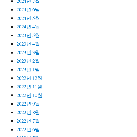
2024년 7월
2024년 6월
2024년 5월
2024년 4월
2023년 5월
2023년 4월
2023년 3월
2023년 2월
2023년 1월
2022년 12월
2022년 11월
2022년 10월
2022년 9월
2022년 8월
2022년 7월
2022년 6월