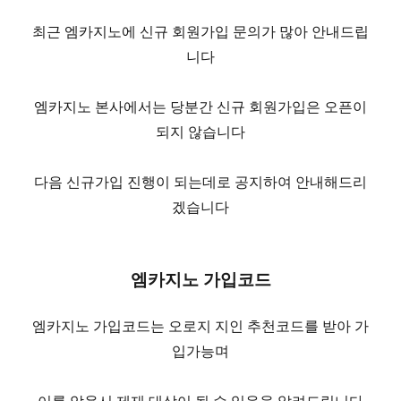
최근 엠카지노에 신규 회원가입 문의가 많아 안내드립
니다
엠카지노 본사에서는 당분간 신규 회원가입은 오픈이
되지 않습니다
다음 신규가입 진행이 되는데로 공지하여 안내해드리
겠습니다
엠카지노 가입코드
엠카지노 가입코드는 오로지 지인 추천코드를 받아 가
입가능며
이를 악용시 제재 대상이 될 수 있음을 알려드립니다