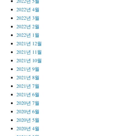
2022년 5월
2022년 4월
2022년 3월
2022년 2월
2022년 1월
2021년 12월
2021년 11월
2021년 10월
2021년 9월
2021년 8월
2021년 7월
2021년 6월
2020년 7월
2020년 6월
2020년 5월
2020년 4월