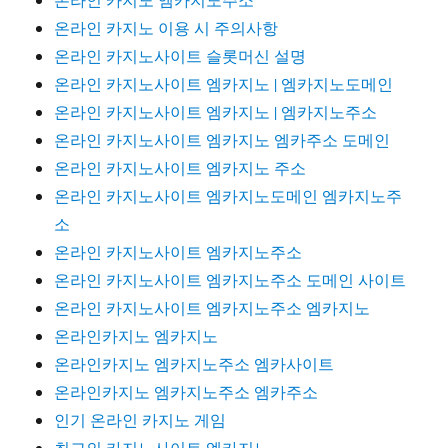
온라인 카지노 이용 시 주의사항
온라인 카지노사이트 슬롯머신 설명
온라인 카지노사이트 엠카지노 | 엠카지노도메인
온라인 카지노사이트 엠카지노 | 엠카지노주소
온라인 카지노사이트 엠카지노 엠카주소 도메인
온라인 카지노사이트 엠카지노 주소
온라인 카지노사이트 엠카지노도메인 엠카지노주
소
온라인 카지노사이트 엠카지노주소
온라인 카지노사이트 엠카지노주소 도메인 사이트
온라인 카지노사이트 엠카지노주소 엠카지노
온라인카지노 엠카지노
온라인카지노 엠카지노주소 엠카사이트
온라인카지노 엠카지노주소 엠카주소
인기 온라인 카지노 게임
최고의 카지노사이트 엠카지노