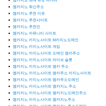
엠카지노 최신주소
엠카지노 추천 이유
엠카지노 추천사이트
엠카지노 추천인
엠카지노 카뮤니티 사이트
엠카지노 카지노사이트 M카지노도메인
엠카지노 카지노사이트 게임
엠카지노 카지노사이트 도메인 엠카주소
엠카지노 카지노사이트 라이브 슬롯
엠카지노 카지노사이트 엠카 주소
엠카지노 카지노사이트 엠카주소 카지노사이트
엠카지노 카지노사이트 엠카주소도메인
엠카지노 카지노사이트 엠카지노 주소
엠카지노 카지노사이트 엠카지노도메인주소
엠카지노 카지노사이트 엠카지노주소
엠카지노 카지노사이트 엠카지노주소도메인