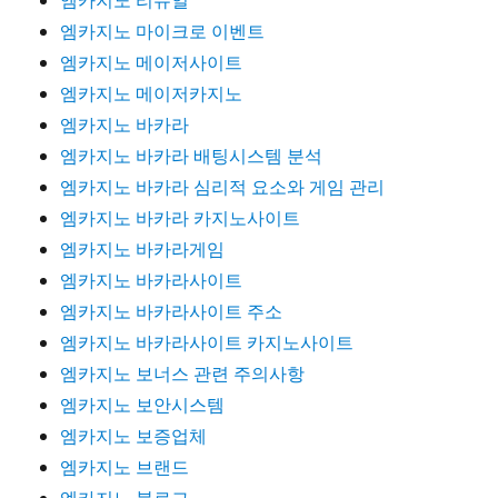
엠카지노 마이크로 이벤트
엠카지노 메이저사이트
엠카지노 메이저카지노
엠카지노 바카라
엠카지노 바카라 배팅시스템 분석
엠카지노 바카라 심리적 요소와 게임 관리
엠카지노 바카라 카지노사이트
엠카지노 바카라게임
엠카지노 바카라사이트
엠카지노 바카라사이트 주소
엠카지노 바카라사이트 카지노사이트
엠카지노 보너스 관련 주의사항
엠카지노 보안시스템
엠카지노 보증업체
엠카지노 브랜드
엠카지노 블로그