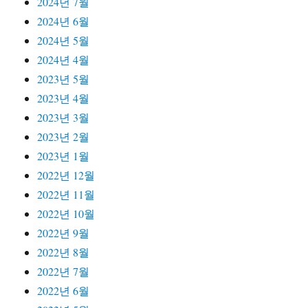
2024년 7월
2024년 6월
2024년 5월
2024년 4월
2023년 5월
2023년 4월
2023년 3월
2023년 2월
2023년 1월
2022년 12월
2022년 11월
2022년 10월
2022년 9월
2022년 8월
2022년 7월
2022년 6월