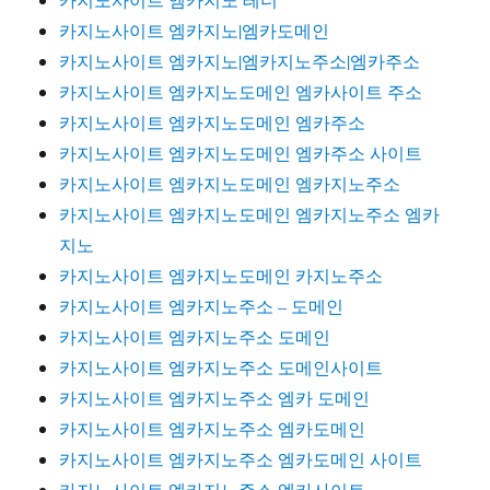
카지노사이트 엠카지노|엠카도메인
카지노사이트 엠카지노|엠카지노주소|엠카주소
카지노사이트 엠카지노도메인 엠카사이트 주소
카지노사이트 엠카지노도메인 엠카주소
카지노사이트 엠카지노도메인 엠카주소 사이트
카지노사이트 엠카지노도메인 엠카지노주소
카지노사이트 엠카지노도메인 엠카지노주소 엠카
지노
카지노사이트 엠카지노도메인 카지노주소
카지노사이트 엠카지노주소 – 도메인
카지노사이트 엠카지노주소 도메인
카지노사이트 엠카지노주소 도메인사이트
카지노사이트 엠카지노주소 엠카 도메인
카지노사이트 엠카지노주소 엠카도메인
카지노사이트 엠카지노주소 엠카도메인 사이트
카지노사이트 엠카지노주소 엠카사이트