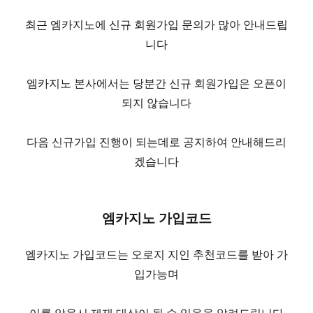
최근 엠카지노에 신규 회원가입 문의가 많아 안내드립
니다
엠카지노 본사에서는 당분간 신규 회원가입은 오픈이
되지 않습니다
다음 신규가입 진행이 되는데로 공지하여 안내해드리
겠습니다
엠카지노 가입코드
엠카지노 가입코드는 오로지 지인 추천코드를 받아 가
입가능며
이를 악용시 제재 대상이 될 수 있음을 알려드립니다