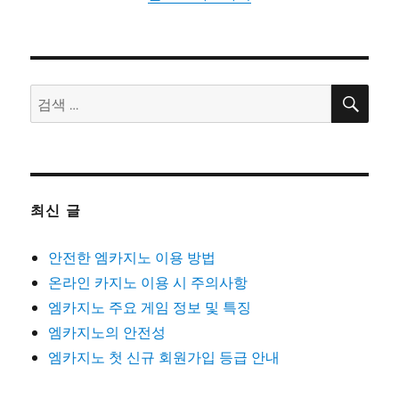
검
검
색
색:
최신 글
안전한 엠카지노 이용 방법
온라인 카지노 이용 시 주의사항
엠카지노 주요 게임 정보 및 특징
엠카지노의 안전성
엠카지노 첫 신규 회원가입 등급 안내