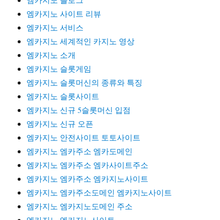
엠카지노 사이트 리뷰
엠카지노 서비스
엠카지노 세계적인 카지노 영상
엠카지노 소개
엠카지노 슬롯게임
엠카지노 슬롯머신의 종류와 특징
엠카지노 슬롯사이트
엠카지노 신규 5슬롯머신 입점
엠카지노 신규 오픈
엠카지노 안전사이트 토토사이트
엠카지노 엠카주소 엠카도메인
엠카지노 엠카주소 엠카사이트주소
엠카지노 엠카주소 엠카지노사이트
엠카지노 엠카주소도메인 엠카지노사이트
엠카지노 엠카지노도메인 주소
엠카지노 엠카지노사이트