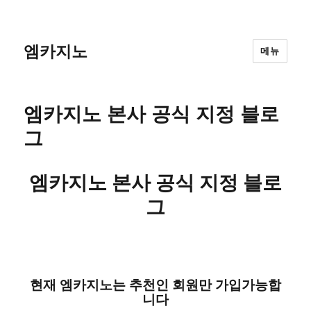
엠카지노
메뉴
엠카지노 본사 공식 지정 블로
그
엠카지노 본사 공식 지정 블로
그
현재 엠카지노는 추천인 회원만 가입가능합
니다