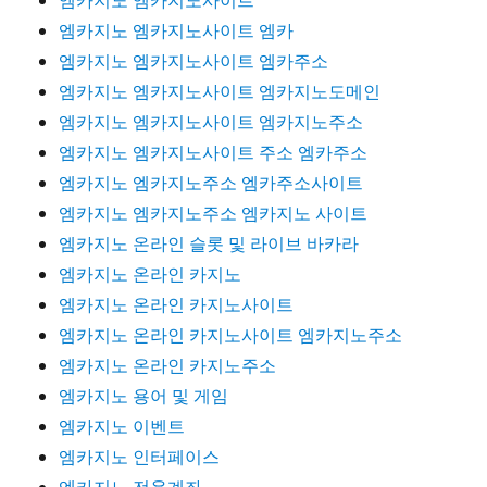
엠카지노 엠카지노사이트 엠카
엠카지노 엠카지노사이트 엠카주소
엠카지노 엠카지노사이트 엠카지노도메인
엠카지노 엠카지노사이트 엠카지노주소
엠카지노 엠카지노사이트 주소 엠카주소
엠카지노 엠카지노주소 엠카주소사이트
엠카지노 엠카지노주소 엠카지노 사이트
엠카지노 온라인 슬롯 및 라이브 바카라
엠카지노 온라인 카지노
엠카지노 온라인 카지노사이트
엠카지노 온라인 카지노사이트 엠카지노주소
엠카지노 온라인 카지노주소
엠카지노 용어 및 게임
엠카지노 이벤트
엠카지노 인터페이스
엠카지노 전용계좌