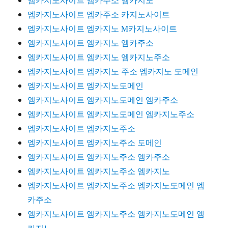
엠카지노사이트 엠카주소 카지노사이트
엠카지노사이트 엠카지노 M카지노사이트
엠카지노사이트 엠카지노 엠카주소
엠카지노사이트 엠카지노 엠카지노주소
엠카지노사이트 엠카지노 주소 엠카지노 도메인
엠카지노사이트 엠카지노도메인
엠카지노사이트 엠카지노도메인 엠카주소
엠카지노사이트 엠카지노도메인 엠카지노주소
엠카지노사이트 엠카지노주소
엠카지노사이트 엠카지노주소 도메인
엠카지노사이트 엠카지노주소 엠카주소
엠카지노사이트 엠카지노주소 엠카지노
엠카지노사이트 엠카지노주소 엠카지노도메인 엠
카주소
엠카지노사이트 엠카지노주소 엠카지노도메인 엠
카지노