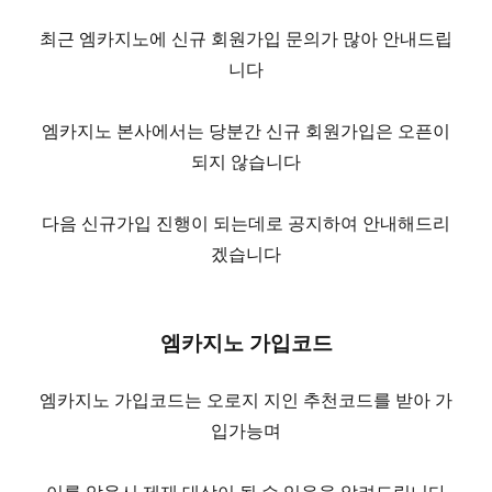
최근 엠카지노에 신규 회원가입 문의가 많아 안내드립
니다
엠카지노 본사에서는 당분간 신규 회원가입은 오픈이
되지 않습니다
다음 신규가입 진행이 되는데로 공지하여 안내해드리
겠습니다
엠카지노 가입코드
엠카지노 가입코드는 오로지 지인 추천코드를 받아 가
입가능며
이를 악용시 제재 대상이 될 수 있음을 알려드립니다