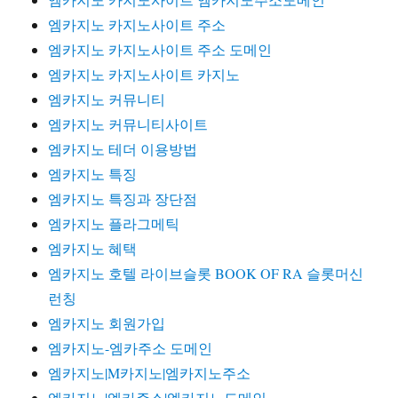
엠카지노 카지노사이트 주소
엠카지노 카지노사이트 주소 도메인
엠카지노 카지노사이트 카지노
엠카지노 커뮤니티
엠카지노 커뮤니티사이트
엠카지노 테더 이용방법
엠카지노 특징
엠카지노 특징과 장단점
엠카지노 플라그메틱
엠카지노 혜택
엠카지노 호텔 라이브슬롯 BOOK OF RA 슬롯머신
런칭
엠카지노 회원가입
엠카지노-엠카주소 도메인
엠카지노|M카지노|엠카지노주소
엠카지노|엠카주소|엠카지노도메인