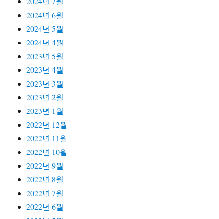
2024년 7월
2024년 6월
2024년 5월
2024년 4월
2023년 5월
2023년 4월
2023년 3월
2023년 2월
2023년 1월
2022년 12월
2022년 11월
2022년 10월
2022년 9월
2022년 8월
2022년 7월
2022년 6월