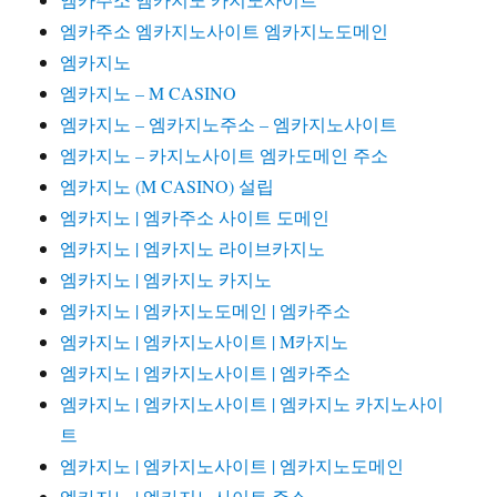
엠카주소 엠카지노사이트 엠카지노도메인
엠카지노
엠카지노 – M CASINO
엠카지노 – 엠카지노주소 – 엠카지노사이트
엠카지노 – 카지노사이트 엠카도메인 주소
엠카지노 (M CASINO) 설립
엠카지노 | 엠카주소 사이트 도메인
엠카지노 | 엠카지노 라이브카지노
엠카지노 | 엠카지노 카지노
엠카지노 | 엠카지노도메인 | 엠카주소
엠카지노 | 엠카지노사이트 | M카지노
엠카지노 | 엠카지노사이트 | 엠카주소
엠카지노 | 엠카지노사이트 | 엠카지노 카지노사이
트
엠카지노 | 엠카지노사이트 | 엠카지노도메인
엠카지노 | 엠카지노사이트 주소