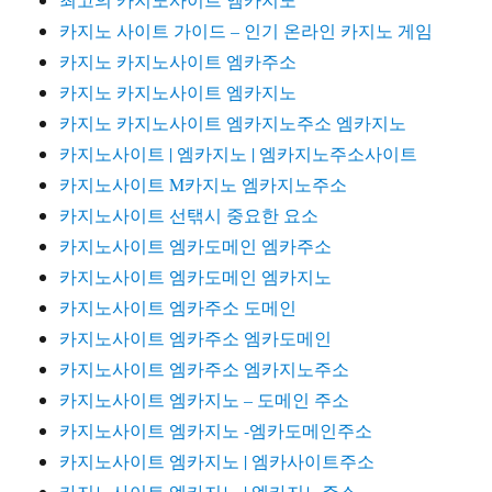
카지노 사이트 가이드 – 인기 온라인 카지노 게임
카지노 카지노사이트 엠카주소
카지노 카지노사이트 엠카지노
카지노 카지노사이트 엠카지노주소 엠카지노
카지노사이트 | 엠카지노 | 엠카지노주소사이트
카지노사이트 M카지노 엠카지노주소
카지노사이트 선탞시 중요한 요소
카지노사이트 엠카도메인 엠카주소
카지노사이트 엠카도메인 엠카지노
카지노사이트 엠카주소 도메인
카지노사이트 엠카주소 엠카도메인
카지노사이트 엠카주소 엠카지노주소
카지노사이트 엠카지노 – 도메인 주소
카지노사이트 엠카지노 -엠카도메인주소
카지노사이트 엠카지노 | 엠카사이트주소
카지노사이트 엠카지노 | 엠카지노주소