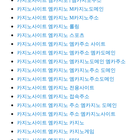
카지노사이트 엠카지노 M카지노도메인
카지노사이트 엠카지노 M카지노주소
카지노사이트 엠카지노 롤링
카지노사이트 엠카지노 스포츠
카지노사이트 엠카지노 엠카주소 사이트
카지노사이트 엠카지노 엠카주소 엠카도메인
카지노사이트 엠카지노 엠카지노도메인 엠카주소
카지노사이트 엠카지노 엠카지노주소 도메인
카지노사이트 엠카지노 엠카지노주소도메인
카지노사이트 엠카지노 전용사이트
카지노사이트 엠카지노 접속주소
카지노사이트 엠카지노 주소 엠카지노 도메인
카지노사이트 엠카지노 주소 엠카지노사이트
카지노사이트 엠카지노 카지노
카지노사이트 엠카지노 카지노게임
카지노사이트 엠카지노 테더