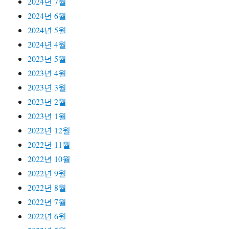
2024년 7월
2024년 6월
2024년 5월
2024년 4월
2023년 5월
2023년 4월
2023년 3월
2023년 2월
2023년 1월
2022년 12월
2022년 11월
2022년 10월
2022년 9월
2022년 8월
2022년 7월
2022년 6월