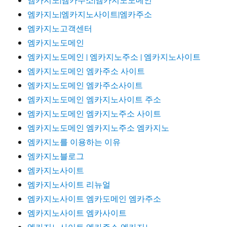
엠카지노|엠카지노사이트|엠카주소
엠카지노고객센터
엠카지노도메인
엠카지노도메인 | 엠카지노주소 | 엠카지노사이트
엠카지노도메인 엠카주소 사이트
엠카지노도메인 엠카주소사이트
엠카지노도메인 엠카지노사이트 주소
엠카지노도메인 엠카지노주소 사이트
엠카지노도메인 엠카지노주소 엠카지노
엠카지노를 이용하는 이유
엠카지노블로그
엠카지노사이트
엠카지노사이트 리뉴얼
엠카지노사이트 엠카도메인 엠카주소
엠카지노사이트 엠카사이트
엠카지노사이트 엠카주소 엠카지노