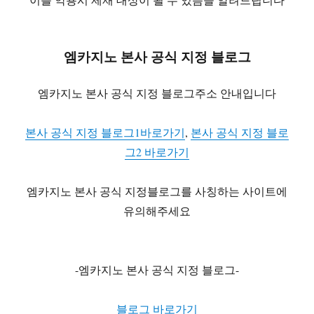
엠카지노 본사 공식 지정 블로그
엠카지노 본사 공식 지정 블로그주소 안내입니다
본사 공식 지정 블로그1바로가기
,
본사 공식 지정 블로
그2 바로가기
엠카지노 본사 공식 지정블로그를 사칭하는 사이트에
유의해주세요
-엠카지노 본사 공식 지정 블로그-
블로그 바로가기