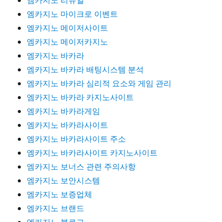
엠카지노 마이크로 이벤트
엠카지노 메이저사이트
엠카지노 메이저카지노
엠카지노 바카라
엠카지노 바카라 배팅시스템 분석
엠카지노 바카라 심리적 요소와 게임 관리
엠카지노 바카라 카지노사이트
엠카지노 바카라게임
엠카지노 바카라사이트
엠카지노 바카라사이트 주소
엠카지노 바카라사이트 카지노사이트
엠카지노 보너스 관련 주의사항
엠카지노 보안시스템
엠카지노 보증업체
엠카지노 브랜드
엠카지노 블로그