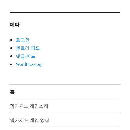
메타
로그인
엔트리 피드
댓글 피드
WordPress.org
홈
엠카지노 게임소개
엠카지노 게임 영상