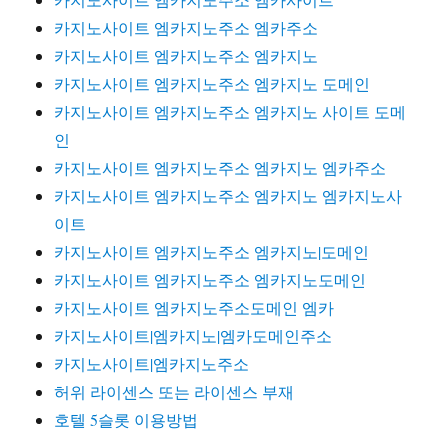
카지노사이트 엠카지노주소 엠카주소
카지노사이트 엠카지노주소 엠카지노
카지노사이트 엠카지노주소 엠카지노 도메인
카지노사이트 엠카지노주소 엠카지노 사이트 도메
인
카지노사이트 엠카지노주소 엠카지노 엠카주소
카지노사이트 엠카지노주소 엠카지노 엠카지노사
이트
카지노사이트 엠카지노주소 엠카지노|도메인
카지노사이트 엠카지노주소 엠카지노도메인
카지노사이트 엠카지노주소도메인 엠카
카지노사이트|엠카지노|엠카도메인주소
카지노사이트|엠카지노주소
허위 라이센스 또는 라이센스 부재
호텔 5슬롯 이용방법