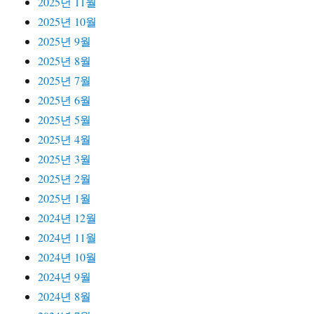
2025년 11월
2025년 10월
2025년 9월
2025년 8월
2025년 7월
2025년 6월
2025년 5월
2025년 4월
2025년 3월
2025년 2월
2025년 1월
2024년 12월
2024년 11월
2024년 10월
2024년 9월
2024년 8월